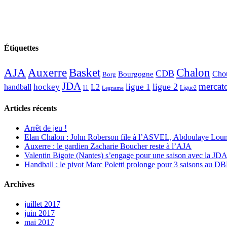
Étiquettes
AJA
Basket
Chalon
Auxerre
CDB
Chou
Bourgogne
Borg
JDA
mercat
ligue 2
hockey
ligue 1
handball
L2
l1
Ligue2
Legname
Articles récents
Arrêt de jeu !
Elan Chalon : John Roberson file à l’ASVEL, Abdoulaye Loum
Auxerre : le gardien Zacharie Boucher reste à l’AJA
Valentin Bigote (Nantes) s’engage pour une saison avec la JD
Handball : le pivot Marc Poletti prolonge pour 3 saisons au 
Archives
juillet 2017
juin 2017
mai 2017