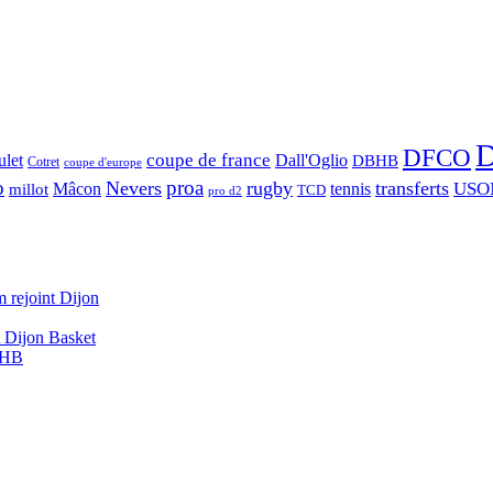
D
DFCO
let
coupe de france
Dall'Oglio
DBHB
Cotret
coupe d'europe
o
proa
Nevers
rugby
transferts
USO
Mâcon
tennis
millot
TCD
pro d2
 rejoint Dijon
A Dijon Basket
DBHB