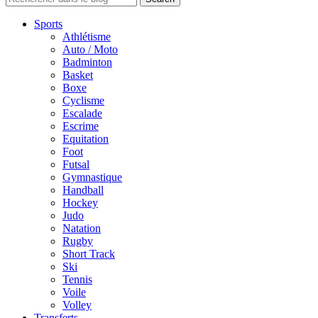
Sports
Athlétisme
Auto / Moto
Badminton
Basket
Boxe
Cyclisme
Escalade
Escrime
Equitation
Foot
Futsal
Gymnastique
Handball
Hockey
Judo
Natation
Rugby
Short Track
Ski
Tennis
Voile
Volley
Transferts