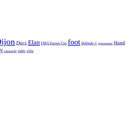
ijon
foot
Elan
Hand
Ducs
fédérale 1
FIBA Europe Cup
griezmann
N
vélo
vidéo
vannuchi