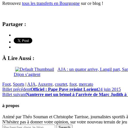
Retrouvez
tous les transferts en Bourgogne
sur ce blog !
Partager :
À Lire Aussi :
AJA : un quator arrive, Langil part, S
Dijon s’agitent
Foot
,
Sports
|
AJA
,
Auxerre
,
courtet
,
foot
,
mercato
Billet précédent
Officiel : Pape Paye rejoint Lorient
24 juin 2015
Billet suivant
Nanterre met un bémol à l’arrivée de Marc Judith à
à propos
Animé par Théo Souman et Christophe Tarrisse, journalistes sportifs 
N'hésitez pas à donner votre opinion, sur votre nouveau terrain de jeu 