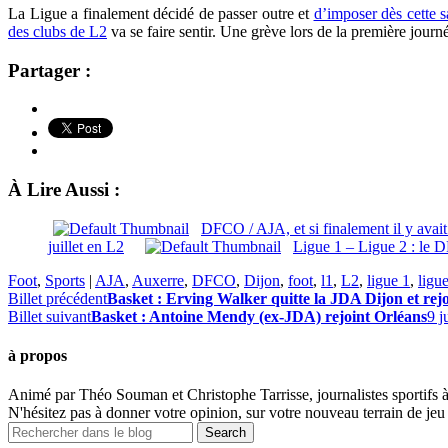
La Ligue a finalement décidé de passer outre et
d’imposer dès cette s
des clubs de L2
va se faire sentir. Une grève lors de la première journ
Partager :
À Lire Aussi :
DFCO / AJA, et si finalement il y avai
juillet en L2
Ligue 1 – Ligue 2 : le D
Foot
,
Sports
|
AJA
,
Auxerre
,
DFCO
,
Dijon
,
foot
,
l1
,
L2
,
ligue 1
,
ligu
Billet précédent
Basket : Erving Walker quitte la JDA Dijon et re
Billet suivant
Basket : Antoine Mendy (ex-JDA) rejoint Orléans
9 j
à propos
Animé par Théo Souman et Christophe Tarrisse, journalistes sportifs 
N'hésitez pas à donner votre opinion, sur votre nouveau terrain de jeu 