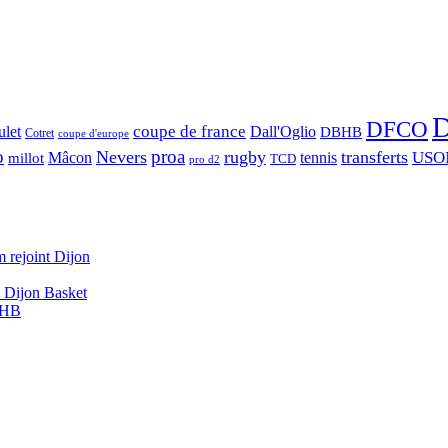
D
DFCO
let
coupe de france
Dall'Oglio
DBHB
Cotret
coupe d'europe
o
proa
Nevers
rugby
transferts
USO
Mâcon
tennis
millot
TCD
pro d2
 rejoint Dijon
A Dijon Basket
DBHB