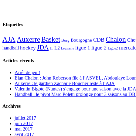
Étiquettes
AJA
Basket
Chalon
Auxerre
CDB
Chou
Bourgogne
Borg
JDA
mercat
ligue 2
hockey
ligue 1
handball
L2
l1
Ligue2
Legname
Articles récents
Arrêt de jeu !
Elan Chalon : John Roberson file à l’ASVEL, Abdoulaye Loum
Auxerre : le gardien Zacharie Boucher reste à l’AJA
Valentin Bigote (Nantes) s’engage pour une saison avec la JD
Handball : le pivot Marc Poletti prolonge pour 3 saisons au 
Archives
juillet 2017
juin 2017
mai 2017
avril 2017