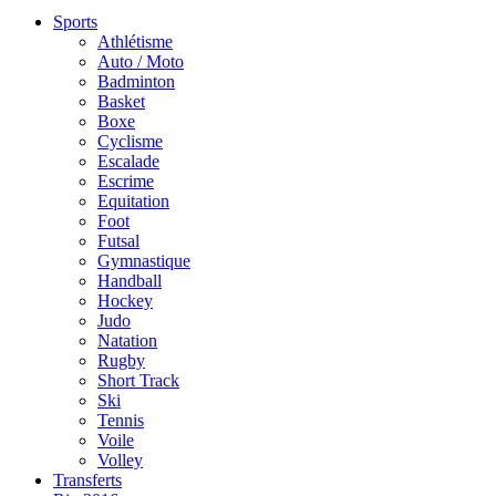
Sports
Athlétisme
Auto / Moto
Badminton
Basket
Boxe
Cyclisme
Escalade
Escrime
Equitation
Foot
Futsal
Gymnastique
Handball
Hockey
Judo
Natation
Rugby
Short Track
Ski
Tennis
Voile
Volley
Transferts