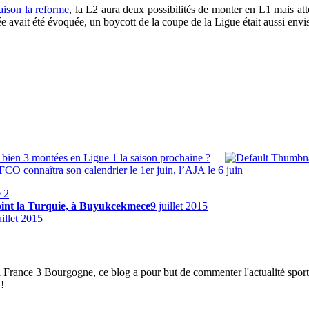
aison la reforme
, la L2 aura deux possibilités de monter en L1 mais a
ée avait été évoquée, un boycott de la coupe de la Ligue était aussi envi
t bien 3 montées en Ligue 1 la saison prochaine ?
FCO connaîtra son calendrier le 1er juin, l’AJA le 6 juin
e 2
joint la Turquie, à Buyukcekmece
9 juillet 2015
uillet 2015
à France 3 Bourgogne, ce blog a pour but de commenter l'actualité spor
!