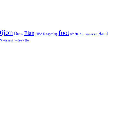
ijon
foot
Elan
Hand
Ducs
fédérale 1
FIBA Europe Cup
griezmann
N
vélo
vidéo
vannuchi