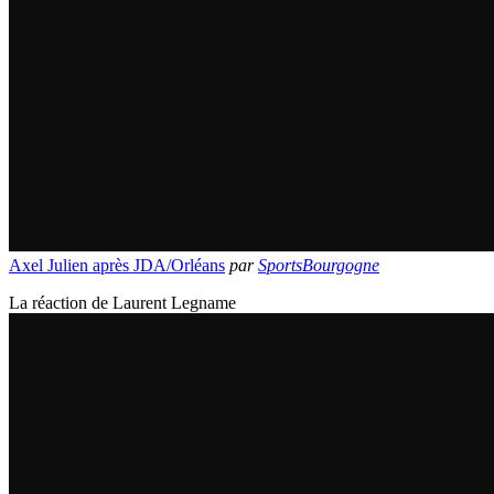
Axel Julien après JDA/Orléans
par
SportsBourgogne
La réaction de Laurent Legname