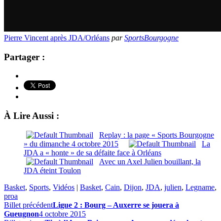
Pierre Vincent après JDA/Orléans
par
SportsBourgogne
Partager :
À Lire Aussi :
Replay : la page « Sports Bourgogne
» du dimanche 4 octobre 2015
La
JDA a « honte » de sa défaite face à Orléans
Avec un Axel Julien bouillant, la
JDA éteint Toulon
Basket
,
Sports
,
Vidéos
|
Basket
,
Cain
,
Dijon
,
JDA
,
julien
,
Legname
,
proa
Billet précédent
Ligue 2 : Bourg – Auxerre se jouera à
Gueugnon
4 octobre 2015