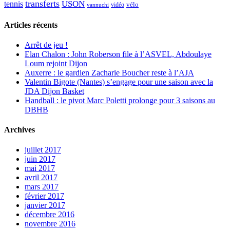
transferts
USON
tennis
vélo
vidéo
vannuchi
Articles récents
Arrêt de jeu !
Elan Chalon : John Roberson file à l’ASVEL, Abdoulaye
Loum rejoint Dijon
Auxerre : le gardien Zacharie Boucher reste à l’AJA
Valentin Bigote (Nantes) s’engage pour une saison avec la
JDA Dijon Basket
Handball : le pivot Marc Poletti prolonge pour 3 saisons au
DBHB
Archives
juillet 2017
juin 2017
mai 2017
avril 2017
mars 2017
février 2017
janvier 2017
décembre 2016
novembre 2016