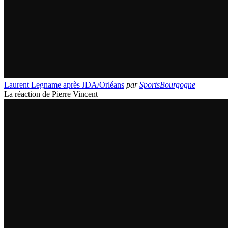
Laurent Legname après JDA/Orléans
par
SportsBourgogne
La réaction de Pierre Vincent