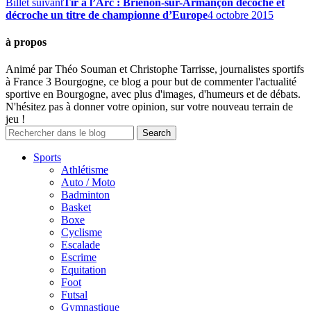
Billet suivant
Tir à l’Arc : Brienon-sur-Armançon décoche et
décroche un titre de championne d’Europe
4 octobre 2015
à propos
Animé par Théo Souman et Christophe Tarrisse, journalistes sportifs
à France 3 Bourgogne, ce blog a pour but de commenter l'actualité
sportive en Bourgogne, avec plus d'images, d'humeurs et de débats.
N'hésitez pas à donner votre opinion, sur votre nouveau terrain de
jeu !
Sports
Athlétisme
Auto / Moto
Badminton
Basket
Boxe
Cyclisme
Escalade
Escrime
Equitation
Foot
Futsal
Gymnastique