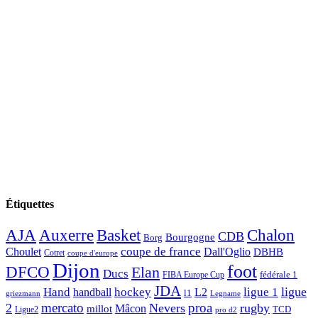
Étiquettes
AJA
Basket
Chalon
Auxerre
CDB
Bourgogne
Borg
Choulet
coupe de france
Dall'Oglio
DBHB
Cotret
coupe d'europe
Dijon
foot
DFCO
Elan
Ducs
fédérale 1
FIBA Europe Cup
JDA
Hand
ligue
hockey
ligue 1
handball
L2
l1
griezmann
Legname
mercato
proa
2
Nevers
rugby
Mâcon
millot
TCD
Ligue2
pro d2