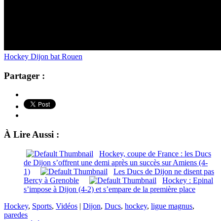
Hockey Dijon bat Rouen
Partager :
À Lire Aussi :
Hockey, coupe de France : les Ducs
de Dijon s’offrent une demi après un succès sur Amiens (4-
1)
Les Ducs de Dijon ne disent pas
Bercy à Grenoble
Hockey : Epinal
s’impose à Dijon (4-2) et s’empare de la première place
Hockey
,
Sports
,
Vidéos
|
Dijon
,
Ducs
,
hockey
,
ligue magnus
,
paredes