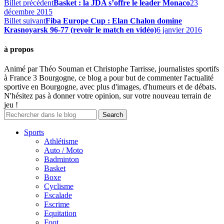
Billet précédent
Basket : la JDA s’offre le leader Monaco
23
décembre 2015
Billet suivant
Fiba Europe Cup : Elan Chalon domine
Krasnoyarsk 96-77 (revoir le match en vidéo)
6 janvier 2016
à propos
Animé par Théo Souman et Christophe Tarrisse, journalistes sportifs
à France 3 Bourgogne, ce blog a pour but de commenter l'actualité
sportive en Bourgogne, avec plus d'images, d'humeurs et de débats.
N'hésitez pas à donner votre opinion, sur votre nouveau terrain de
jeu !
Sports
Athlétisme
Auto / Moto
Badminton
Basket
Boxe
Cyclisme
Escalade
Escrime
Equitation
Foot