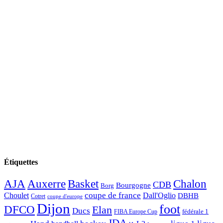
Étiquettes
AJA
Basket
Chalon
Auxerre
CDB
Bourgogne
Borg
Choulet
coupe de france
Dall'Oglio
DBHB
Cotret
coupe d'europe
Dijon
foot
DFCO
Elan
Ducs
fédérale 1
FIBA Europe Cup