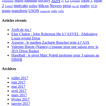
JDA
Hand
ligue
hockey
ligue 1
handball
L2
l1
griezmann
Legname
mercato
proa
2
Nevers
rugby
Mâcon
millot
TCD
Ligue2
pro d2
transferts
USON
tennis
vélo
vidéo
vannuchi
Articles récents
Arrêt de jeu !
Elan Chalon : John Roberson file à l’ASVEL, Abdoulaye
Loum rejoint Dijon
Auxerre : le gardien Zacharie Boucher reste à l’AJA
Valentin Bigote (Nantes) s’engage pour une saison avec la
JDA Dijon Basket
Handball : le pivot Marc Poletti prolonge pour 3 saisons au
DBHB
Archives
juillet 2017
juin 2017
mai 2017
avril 2017
mars 2017
février 2017
janvier 2017