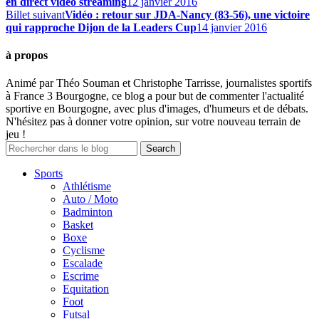
en direct video streaming
12 janvier 2016
Billet suivant
Vidéo : retour sur JDA-Nancy (83-56), une victoire
qui rapproche Dijon de la Leaders Cup
14 janvier 2016
à propos
Animé par Théo Souman et Christophe Tarrisse, journalistes sportifs
à France 3 Bourgogne, ce blog a pour but de commenter l'actualité
sportive en Bourgogne, avec plus d'images, d'humeurs et de débats.
N'hésitez pas à donner votre opinion, sur votre nouveau terrain de
jeu !
Sports
Athlétisme
Auto / Moto
Badminton
Basket
Boxe
Cyclisme
Escalade
Escrime
Equitation
Foot
Futsal