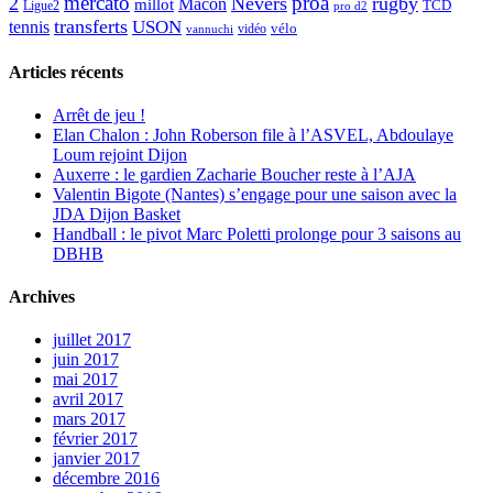
mercato
proa
2
Nevers
rugby
Mâcon
millot
TCD
Ligue2
pro d2
transferts
USON
tennis
vélo
vidéo
vannuchi
Articles récents
Arrêt de jeu !
Elan Chalon : John Roberson file à l’ASVEL, Abdoulaye
Loum rejoint Dijon
Auxerre : le gardien Zacharie Boucher reste à l’AJA
Valentin Bigote (Nantes) s’engage pour une saison avec la
JDA Dijon Basket
Handball : le pivot Marc Poletti prolonge pour 3 saisons au
DBHB
Archives
juillet 2017
juin 2017
mai 2017
avril 2017
mars 2017
février 2017
janvier 2017
décembre 2016