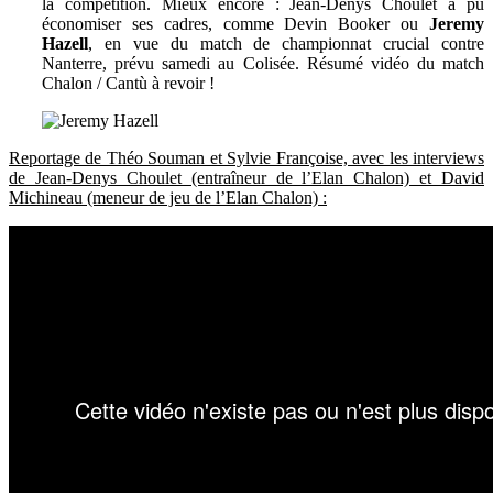
la compétition. Mieux encore : Jean-Denys Choulet a pu
économiser ses cadres, comme Devin Booker ou
Jeremy
Hazell
, en vue du match de championnat crucial contre
Nanterre, prévu samedi au Colisée. Résumé vidéo du match
Chalon / Cantù à revoir !
Reportage de Théo Souman et Sylvie Françoise, avec les interviews
de Jean-Denys Choulet (entraîneur de l’Elan Chalon) et David
Michineau (meneur de jeu de l’Elan Chalon) :