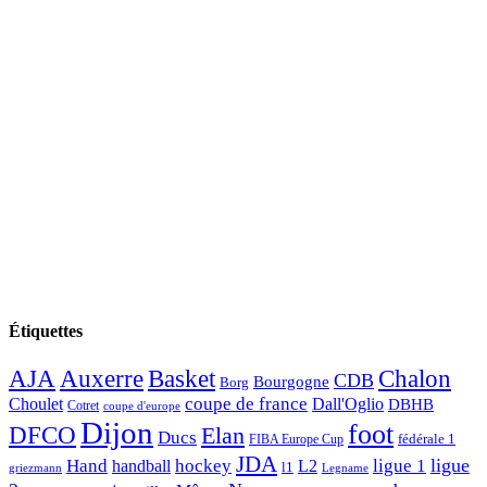
Étiquettes
AJA
Basket
Chalon
Auxerre
CDB
Bourgogne
Borg
Choulet
coupe de france
Dall'Oglio
DBHB
Cotret
coupe d'europe
Dijon
foot
DFCO
Elan
Ducs
fédérale 1
FIBA Europe Cup
JDA
Hand
ligue
hockey
ligue 1
handball
L2
l1
griezmann
Legname