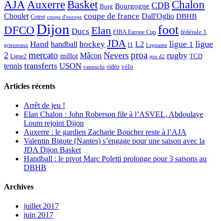
AJA
Basket
Chalon
Auxerre
CDB
Bourgogne
Borg
Choulet
coupe de france
Dall'Oglio
DBHB
Cotret
coupe d'europe
Dijon
foot
DFCO
Elan
Ducs
fédérale 1
FIBA Europe Cup
JDA
Hand
ligue
hockey
ligue 1
handball
L2
l1
griezmann
Legname
mercato
proa
2
Nevers
rugby
Mâcon
millot
TCD
Ligue2
pro d2
transferts
USON
tennis
vélo
vidéo
vannuchi
Articles récents
Arrêt de jeu !
Elan Chalon : John Roberson file à l’ASVEL, Abdoulaye
Loum rejoint Dijon
Auxerre : le gardien Zacharie Boucher reste à l’AJA
Valentin Bigote (Nantes) s’engage pour une saison avec la
JDA Dijon Basket
Handball : le pivot Marc Poletti prolonge pour 3 saisons au
DBHB
Archives
juillet 2017
juin 2017