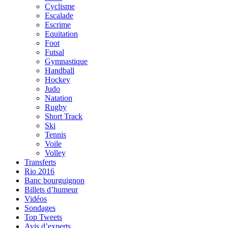
Cyclisme
Escalade
Escrime
Equitation
Foot
Futsal
Gymnastique
Handball
Hockey
Judo
Natation
Rugby
Short Track
Ski
Tennis
Voile
Volley
Transferts
Rio 2016
Banc bourguignon
Billets d’humeur
Vidéos
Sondages
Top Tweets
Avis d’experts