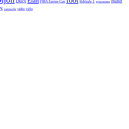
foot
Elan
Hand
Ducs
fédérale 1
FIBA Europe Cup
griezmann
N
vélo
vidéo
vannuchi