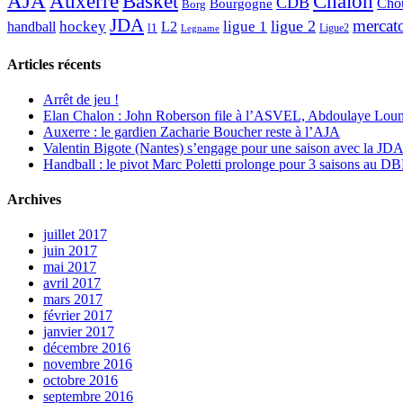
AJA
Basket
Chalon
Auxerre
CDB
Chou
Bourgogne
Borg
JDA
mercat
ligue 2
hockey
ligue 1
handball
L2
l1
Ligue2
Legname
Articles récents
Arrêt de jeu !
Elan Chalon : John Roberson file à l’ASVEL, Abdoulaye Loum
Auxerre : le gardien Zacharie Boucher reste à l’AJA
Valentin Bigote (Nantes) s’engage pour une saison avec la JD
Handball : le pivot Marc Poletti prolonge pour 3 saisons au 
Archives
juillet 2017
juin 2017
mai 2017
avril 2017
mars 2017
février 2017
janvier 2017
décembre 2016
novembre 2016
octobre 2016
septembre 2016