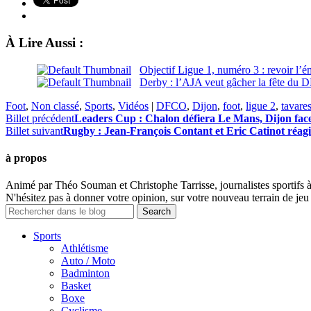
À Lire Aussi :
Objectif Ligue 1, numéro 3 : revoir l’
Derby : l’AJA veut gâcher la fête du
Foot
,
Non classé
,
Sports
,
Vidéos
|
DFCO
,
Dijon
,
foot
,
ligue 2
,
tavare
Billet précédent
Leaders Cup : Chalon défiera Le Mans, Dijon fa
Billet suivant
Rugby : Jean-François Contant et Eric Catinot réagis
à propos
Animé par Théo Souman et Christophe Tarrisse, journalistes sportifs 
N'hésitez pas à donner votre opinion, sur votre nouveau terrain de jeu 
Sports
Athlétisme
Auto / Moto
Badminton
Basket
Boxe
Cyclisme