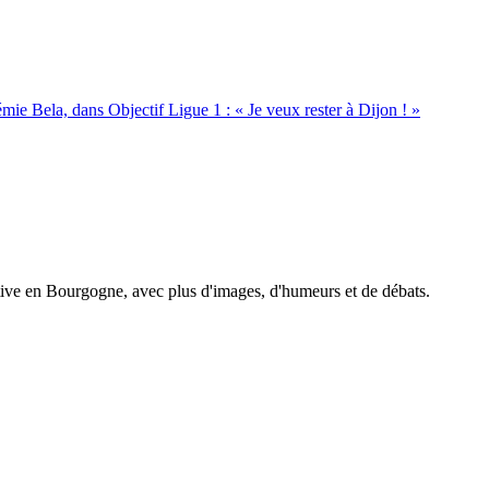
émie Bela, dans Objectif Ligue 1 : « Je veux rester à Dijon ! »
tive en Bourgogne, avec plus d'images, d'humeurs et de débats.