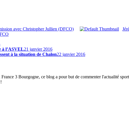
émission avec Christopher Jullien (DFCO)
Jér
 DFCO
s
ce à l’ASVEL
21 janvier 2016
sent à la situation de Chalon
22 janvier 2016
à France 3 Bourgogne, ce blog a pour but de commenter l'actualité spor
!