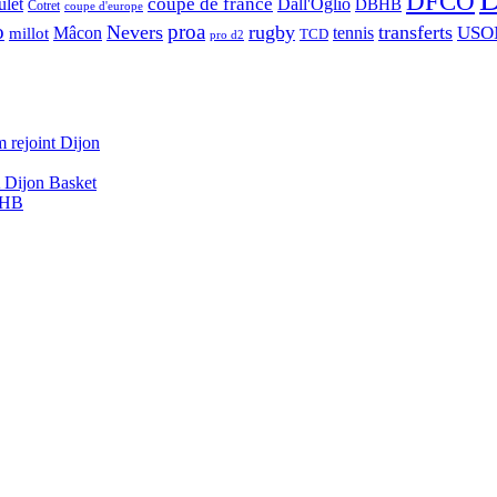
DFCO
let
coupe de france
Dall'Oglio
DBHB
Cotret
coupe d'europe
o
proa
Nevers
rugby
transferts
USO
Mâcon
tennis
millot
TCD
pro d2
 rejoint Dijon
A Dijon Basket
DBHB