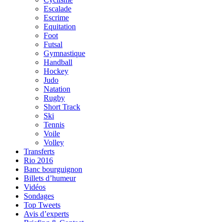
Escalade
Escrime
Equitation
Foot
Futsal
Gymnastique
Handball
Hockey
Judo
Natation
Rugby
Short Track
Ski
Tennis
Voile
Volley
Transferts
Rio 2016
Banc bourguignon
Billets d’humeur
Vidéos
Sondages
Top Tweets
Avis d’experts