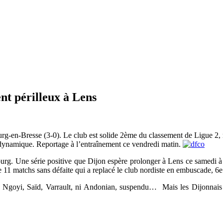
nt périlleux à Lens
ourg-en-Bresse (3-0). Le club est solide 2ème du classement de Ligue 2,
e dynamique. Reportage à l’entraînement ce vendredi matin.
Bourg. Une série positive que Dijon espère prolonger à Lens ce samedi 
 de 11 matchs sans défaite qui a replacé le club nordiste en embuscade, 
re, Ngoyi, Saïd, Varrault, ni Andonian, suspendu… Mais les Dijonnai