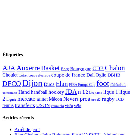
Étiquettes
AJA
Basket
Chalon
Auxerre
CDB
Bourgogne
Borg
Choulet
coupe de france
Dall'Oglio
DBHB
Cotret
coupe d'europe
Dijon
foot
DFCO
Elan
Ducs
fédérale 1
FIBA Europe Cup
JDA
Hand
ligue
hockey
ligue 1
handball
L2
l1
griezmann
Legname
mercato
proa
2
Nevers
rugby
Mâcon
millot
TCD
Ligue2
pro d2
transferts
USON
tennis
vélo
vidéo
vannuchi
Articles récents
Arrêt de jeu !
Elan Chalon : John Roberson file à l’ASVEL, Abdoulaye