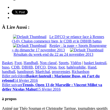
À Lire Aussi :
Le DFCO se relance face à Rennes
(3-0), Chalon commence bien, le CDB et le DBHB battus
Replay : la page « Sports Bourgogne
» du dimanche 17 novembre 2013
Résultats du week-end du 22 au 24 novembre 2013
Basket
,
Foot
,
Handball
,
Non classé
,
Sports
,
Vidéos
|
basket fauteuil
,
buso
,
CDB
,
DBHB
,
DFCO
,
Dijon
,
foot
,
haltérophilie
,
Hand
,
handball
,
handisport
,
Maréchal
,
prouvensier
,
Richardson
Billet précédent
Basket fauteuil : Marianne Buso, où l’art du
rebond
14 février 2016
Billet suivant
Tennis, Open 13 de Marseille : Vincent Millot va
défier Nicolas Mahut
15 février 2016
à propos
Animé par Théo Souman et Christophe Tarrisse, journalistes sportifs