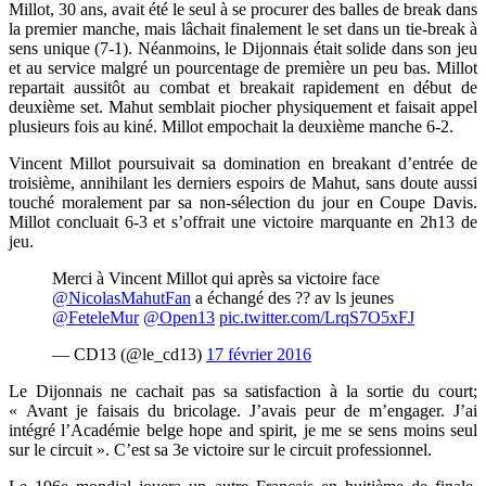
Millot, 30 ans, avait été le seul à se procurer des balles de break dans
la premier manche, mais lâchait finalement le set dans un tie-break à
sens unique (7-1). Néanmoins, le Dijonnais était solide dans son jeu
et au service malgré un pourcentage de première un peu bas. Millot
repartait aussitôt au combat et breakait rapidement en début de
deuxième set. Mahut semblait piocher physiquement et faisait appel
plusieurs fois au kiné. Millot empochait la deuxième manche 6-2.
Vincent Millot poursuivait sa domination en breakant d’entrée de
troisième, annihilant les derniers espoirs de Mahut, sans doute aussi
touché moralement par sa non-sélection du jour en Coupe Davis.
Millot concluait 6-3 et s’offrait une victoire marquante en 2h13 de
jeu.
Merci à Vincent Millot qui après sa victoire face
@NicolasMahutFan
a échangé des ?? av ls jeunes
@FeteleMur
@Open13
pic.twitter.com/LrqS7O5xFJ
— CD13 (@le_cd13)
17 février 2016
Le Dijonnais ne cachait pas sa satisfaction à la sortie du court;
« Avant je faisais du bricolage. J’avais peur de m’engager. J’ai
intégré l’Académie belge hope and spirit, je me se sens moins seul
sur le circuit ». C’est sa 3e victoire sur le circuit professionnel.