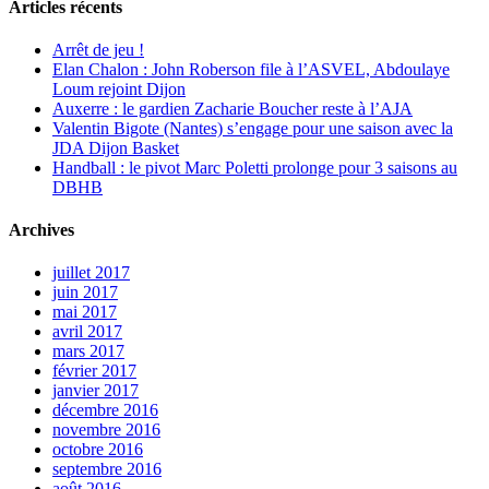
Articles récents
Arrêt de jeu !
Elan Chalon : John Roberson file à l’ASVEL, Abdoulaye
Loum rejoint Dijon
Auxerre : le gardien Zacharie Boucher reste à l’AJA
Valentin Bigote (Nantes) s’engage pour une saison avec la
JDA Dijon Basket
Handball : le pivot Marc Poletti prolonge pour 3 saisons au
DBHB
Archives
juillet 2017
juin 2017
mai 2017
avril 2017
mars 2017
février 2017
janvier 2017
décembre 2016
novembre 2016
octobre 2016
septembre 2016
août 2016