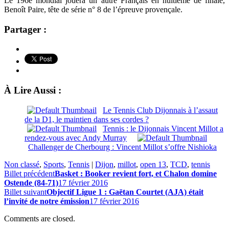
Le 196e mondial jouera un autre Français en huitième de finale,
Benoît Paire, tête de série n° 8 de l’épreuve provençale.
Partager :
À Lire Aussi :
Le Tennis Club Dijonnais à l’assaut
de la D1, le maintien dans ses cordes ?
Tennis : le Dijonnais Vincent Millot a
rendez-vous avec Andy Murray
Challenger de Cherbourg : Vincent Millot s’offre Nishioka
Non classé
,
Sports
,
Tennis
|
Dijon
,
millot
,
open 13
,
TCD
,
tennis
Billet précédent
Basket : Booker revient fort, et Chalon domine
Ostende (84-71)
17 février 2016
Billet suivant
Objectif Ligue 1 : Gaëtan Courtet (AJA) était
l’invité de notre émission
17 février 2016
Comments are closed.