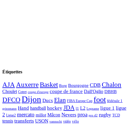
Étiquettes
AJA
Basket
Chalon
Auxerre
CDB
Bourgogne
Borg
Choulet
coupe de france
Dall'Oglio
DBHB
Cotret
coupe d'europe
Dijon
foot
DFCO
Elan
Ducs
fédérale 1
FIBA Europe Cup
JDA
Hand
ligue
hockey
ligue 1
handball
L2
l1
griezmann
Legname
mercato
proa
2
Nevers
rugby
Mâcon
millot
TCD
Ligue2
pro d2
transferts
USON
tennis
vélo
vidéo
vannuchi