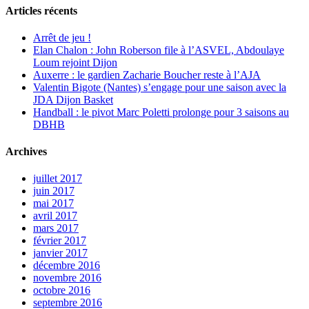
Articles récents
Arrêt de jeu !
Elan Chalon : John Roberson file à l’ASVEL, Abdoulaye
Loum rejoint Dijon
Auxerre : le gardien Zacharie Boucher reste à l’AJA
Valentin Bigote (Nantes) s’engage pour une saison avec la
JDA Dijon Basket
Handball : le pivot Marc Poletti prolonge pour 3 saisons au
DBHB
Archives
juillet 2017
juin 2017
mai 2017
avril 2017
mars 2017
février 2017
janvier 2017
décembre 2016
novembre 2016
octobre 2016
septembre 2016