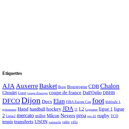
Étiquettes
AJA
Basket
Chalon
Auxerre
CDB
Bourgogne
Borg
Choulet
coupe de france
Dall'Oglio
DBHB
Cotret
coupe d'europe
Dijon
foot
DFCO
Elan
Ducs
fédérale 1
FIBA Europe Cup
JDA
Hand
ligue
hockey
ligue 1
handball
L2
l1
griezmann
Legname
mercato
proa
2
Nevers
rugby
Mâcon
millot
TCD
Ligue2
pro d2
transferts
USON
tennis
vélo
vidéo
vannuchi