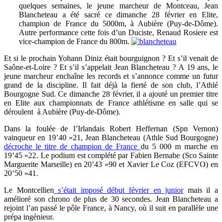
quelques semaines, le jeune marcheur de Montceau, Jean
Blancheteau a été sacré ce dimanche 28 février en Elite,
champion de France du 5000m,
à Aubière (Puy-de-Dôme).
Autre performance cette fois d’un Duciste, Renaud Rosiere est
vice-champion de France du 800m.
Et si le prochain Yohann Diniz était bourguignon ? Et s’il venait de
Saône-et-Loire ? Et s’il s’appelait Jean Blancheteau ? A 19 ans, le
jeune marcheur enchaîne les records et s’annonce comme un futur
grand de la discipline. Il fait déjà la fierté de son club, l’Athlé
Bourgogne Sud. Ce dimanche 28 février, il a ajouté un premier titre
en Elite aux championnats de France athlétisme en salle qui se
déroulent
à Aubière (Puy-de-Dôme).
Dans la foulée de l’Irlandais Robert Heffernan (Spn Vernon)
vainqueur en 19’40 »21, Jean Blancheteau (Athle Sud Bourgogne)
décroche le titre de champion de France
du 5 000 m marche en
19’45 »22. Le podium est complété par Fabien Bernabe (Sco Sainte
Marguerite Marseille) en 20’43 »90 et Xavier Le Coz (EFCVO) en
20’50 »41.
Le Montcellien
s’était imposé début février en junior
mais il a
amélioré son chrono de plus de 30 secondes. Jean Blancheteau a
rejoint l’an passé le pôle France, à Nancy, où il suit en parallèle une
prépa ingénieur.