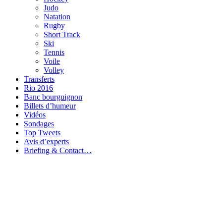
Judo
Natation
Rugby
Short Track
Ski
Tennis
Voile
Volley
Transferts
Rio 2016
Banc bourguignon
Billets d’humeur
Vidéos
Sondages
Top Tweets
Avis d’experts
Briefing & Contact…