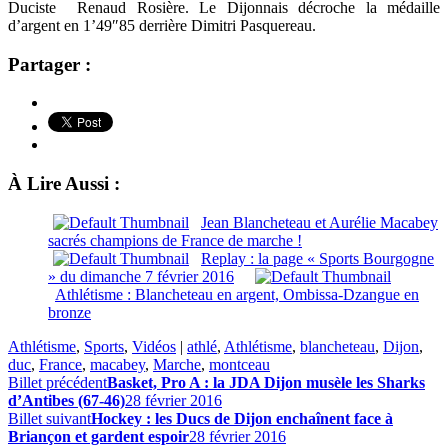
Duciste
Renaud Rosière. Le Dijonnais décroche la médaille
d’argent en 1’49″85 derrière Dimitri Pasquereau.
Partager :
À Lire Aussi :
Jean Blancheteau et Aurélie Macabey
sacrés champions de France de marche !
Replay : la page « Sports Bourgogne
» du dimanche 7 février 2016
Athlétisme : Blancheteau en argent, Ombissa-Dzangue en
bronze
Athlétisme
,
Sports
,
Vidéos
|
athlé
,
Athlétisme
,
blancheteau
,
Dijon
,
duc
,
France
,
macabey
,
Marche
,
montceau
Billet précédent
Basket, Pro A : la JDA Dijon musèle les Sharks
d’Antibes (67-46)
28 février 2016
Billet suivant
Hockey : les Ducs de Dijon enchaînent face à
Briançon et gardent espoir
28 février 2016