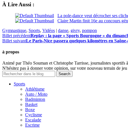
À Lire Aussi :
La pole-dance veut décrocher ses clich
Claire Martin finit 16e au concours g
Gymnastique
,
Sports
,
Vidéos
|
danse
,
givry
,
pompon
Billet précédent
Replay : la page « Sports Bourgogne » du dimanc
Billet suivant
Le Paris-Nice passera quelques kilomètres en Saône-
à propos
Animé par Théo Souman et Christophe Tarrisse, journalistes sportifs 
N'hésitez pas à donner votre opinion, sur votre nouveau terrain de jeu 
Sports
Athlétisme
Auto / Moto
Badminton
Basket
Boxe
Cyclisme
Escalade
Escrime