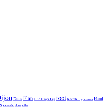
ijon
foot
Elan
Hand
Ducs
fédérale 1
FIBA Europe Cup
griezmann
N
vélo
vidéo
vannuchi