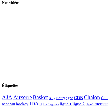
Nos vidéos
Étiquettes
AJA
Basket
Chalon
Auxerre
CDB
Chou
Bourgogne
Borg
JDA
mercat
ligue 2
hockey
ligue 1
handball
L2
l1
Ligue2
Legname