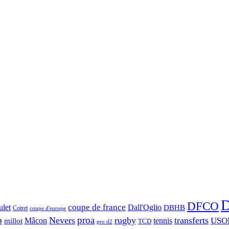
D
DFCO
let
coupe de france
Dall'Oglio
DBHB
Cotret
coupe d'europe
o
proa
Nevers
rugby
transferts
USO
Mâcon
tennis
millot
TCD
pro d2