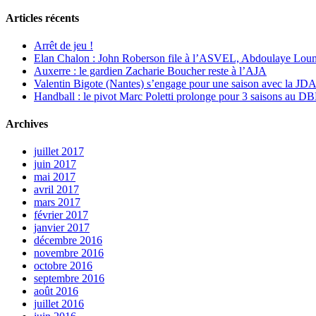
Articles récents
Arrêt de jeu !
Elan Chalon : John Roberson file à l’ASVEL, Abdoulaye Loum
Auxerre : le gardien Zacharie Boucher reste à l’AJA
Valentin Bigote (Nantes) s’engage pour une saison avec la JD
Handball : le pivot Marc Poletti prolonge pour 3 saisons au 
Archives
juillet 2017
juin 2017
mai 2017
avril 2017
mars 2017
février 2017
janvier 2017
décembre 2016
novembre 2016
octobre 2016
septembre 2016
août 2016
juillet 2016