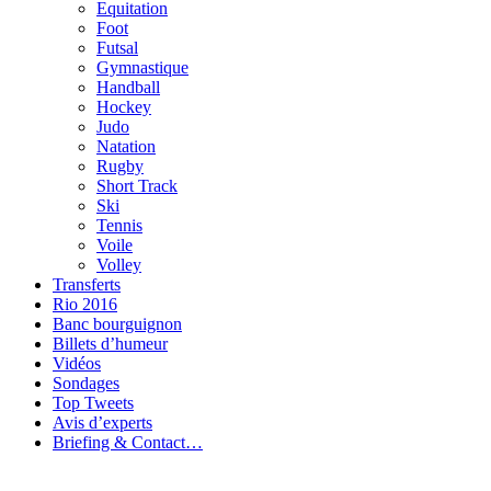
Equitation
Foot
Futsal
Gymnastique
Handball
Hockey
Judo
Natation
Rugby
Short Track
Ski
Tennis
Voile
Volley
Transferts
Rio 2016
Banc bourguignon
Billets d’humeur
Vidéos
Sondages
Top Tweets
Avis d’experts
Briefing & Contact…