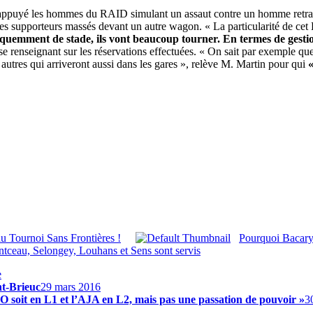
nsi appuyé les hommes du RAID simulant un assaut contre un homme retr
 des supporteurs massés devant un autre wagon. « La particularité de cet
quemment de stade, ils vont beaucoup tourner. En termes de gestio
se renseignant sur les réservations effectuées. « On sait par exemple que
 autres qui arriveront aussi dans les gares », relève M. Martin pour qui
«
du Tournoi Sans Frontières !
Pourquoi Bacary
tceau, Selongey, Louhans et Sens sont servis
e
nt-Brieuc
29 mars 2016
O soit en L1 et l’AJA en L2, mais pas une passation de pouvoir »
3