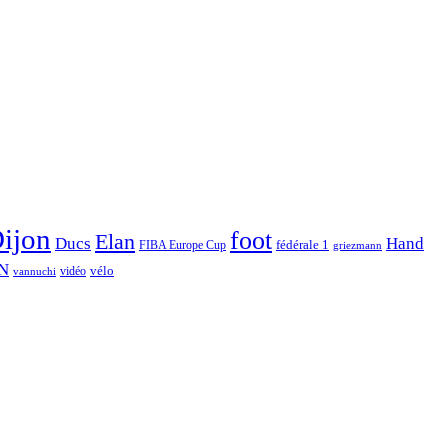
ijon
foot
Elan
Hand
Ducs
fédérale 1
FIBA Europe Cup
griezmann
N
vélo
vidéo
vannuchi