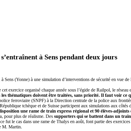
l s’entraînent à Sens pendant deux jours
udi à Sens (Yonne) à une simulation d’interventions de sécurité en vue d
et exercice organisé chaque année sous l’égide de Railpol, le réseau eu
 les thématiques doivent être traitées, sans priorité. Il faut voir c
olice ferroviaire (SNPF) à la Direction centrale de la police aux fronti
République tchèque et de Suisse participent aux simulations aux côté
sposition une rame de train express régional et 90 élèves-adjoints
fa, pour plus de réalisme. Des
supporters qui se battent dans un train 
ce fut le cas dans une rame de Thalys en août, font partie des exercic
ue M. Martin.