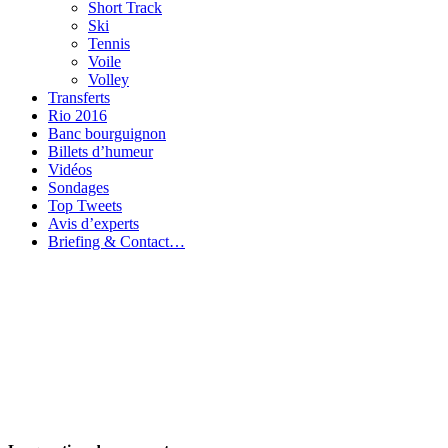
Short Track
Ski
Tennis
Voile
Volley
Transferts
Rio 2016
Banc bourguignon
Billets d’humeur
Vidéos
Sondages
Top Tweets
Avis d’experts
Briefing & Contact…