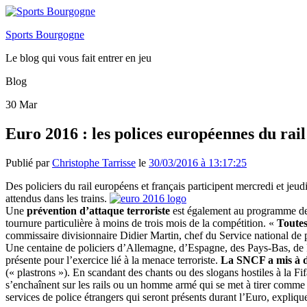
Sports Bourgogne
Le blog qui vous fait entrer en jeu
Blog
30
Mar
Euro 2016 : les polices européennes du rai
Publié par
Christophe Tarrisse
le
30/03/2016 à 13:17:25
Des policiers du rail européens et français participent mercredi et je
attendus dans les trains.
Une
prévention d’attaque terroriste
est également au programme de c
tournure particulière à moins de trois mois de la compétition. «
Toutes
commissaire divisionnaire Didier Martin, chef du Service national de p
Une centaine de policiers d’Allemagne, d’Espagne, des Pays-Bas, de 
présente pour l’exercice lié à la menace terroriste.
La SNCF a mis à di
(« plastrons »). En scandant des chants ou des slogans hostiles à la Fi
s’enchaînent sur les rails ou un homme armé qui se met à tirer comme 
services de police étrangers qui seront présents durant l’Euro, expliq