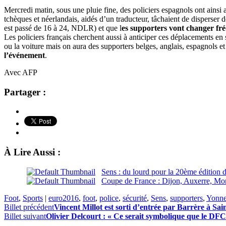
Mercredi matin, sous une pluie fine, des policiers espagnols ont ai
tchèques et néerlandais, aidés d’un traducteur, tâchaient de disperser
est passé de 16 à 24, NDLR) et que l
es supporters vont changer fré
Les policiers français cherchent aussi à anticiper ces déplacements en 
ou la voiture mais on aura des supporters belges, anglais, espagnols et
l’événement
.
Avec AFP
Partager :
À Lire Aussi :
Sens : du lourd pour la 20ème édition 
Coupe de France : Dijon, Auxerre, Mon
Foot
,
Sports
|
euro2016
,
foot
,
police
,
sécurité
,
Sens
,
supporters
,
Yonn
Billet précédent
Vincent Millot est sorti d’entrée par Barrère à Sai
Billet suivant
Olivier Delcourt : « Ce serait symbolique que le DFC