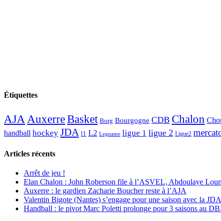
Étiquettes
AJA
Basket
Chalon
Auxerre
CDB
Chou
Bourgogne
Borg
JDA
mercat
ligue 2
hockey
ligue 1
handball
L2
l1
Ligue2
Legname
Articles récents
Arrêt de jeu !
Elan Chalon : John Roberson file à l’ASVEL, Abdoulaye Loum
Auxerre : le gardien Zacharie Boucher reste à l’AJA
Valentin Bigote (Nantes) s’engage pour une saison avec la JD
Handball : le pivot Marc Poletti prolonge pour 3 saisons au 