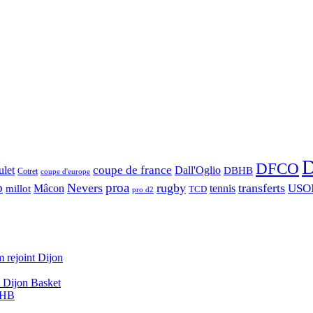
D
DFCO
let
coupe de france
Dall'Oglio
DBHB
Cotret
coupe d'europe
o
proa
Nevers
rugby
transferts
USO
Mâcon
tennis
millot
TCD
pro d2
 rejoint Dijon
A Dijon Basket
DBHB