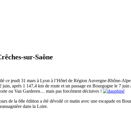
 Crêches-sur-Saône
ilé ce jeudi 31 mars à Lyon à l’Hôtel de Région Auvergne-Rhône-Alpes. 
 12 juin, après 1 147,4 km de route et un passage en Bourgogne le 7 jui
Porte ou Van Garderen… mais pas forcément décisives !
rs de la 68e édition a été dévoilé ce matin avec une escapade en Bour
eansagnière dans la Loire.