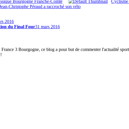
lassique Bourgogne Franche-Comté
Cyclisme 
Jean-Christophe Péraud a raccroché son vélo
rs 2016
ation du Final Four
31 mars 2016
à France 3 Bourgogne, ce blog a pour but de commenter l'actualité spor
!