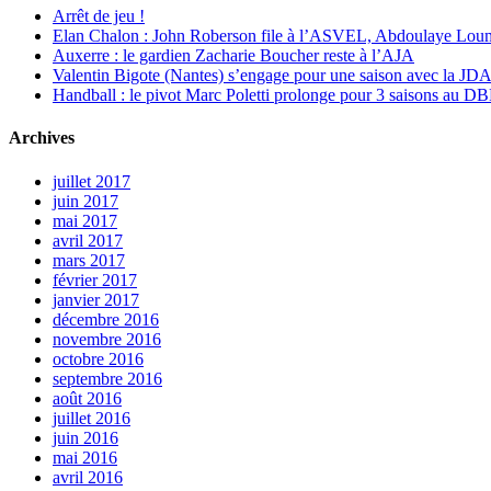
Arrêt de jeu !
Elan Chalon : John Roberson file à l’ASVEL, Abdoulaye Loum
Auxerre : le gardien Zacharie Boucher reste à l’AJA
Valentin Bigote (Nantes) s’engage pour une saison avec la JD
Handball : le pivot Marc Poletti prolonge pour 3 saisons au 
Archives
juillet 2017
juin 2017
mai 2017
avril 2017
mars 2017
février 2017
janvier 2017
décembre 2016
novembre 2016
octobre 2016
septembre 2016
août 2016
juillet 2016
juin 2016
mai 2016
avril 2016