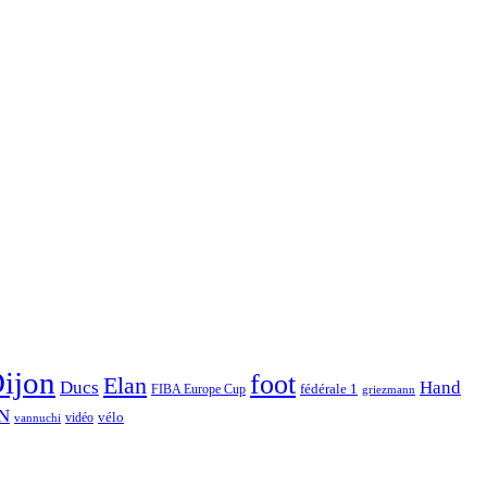
ijon
foot
Elan
Hand
Ducs
fédérale 1
FIBA Europe Cup
griezmann
N
vélo
vidéo
vannuchi