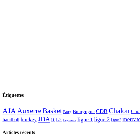
Étiquettes
AJA
Basket
Chalon
Auxerre
CDB
Chou
Bourgogne
Borg
JDA
mercat
ligue 2
hockey
ligue 1
handball
L2
l1
Ligue2
Legname
Articles récents