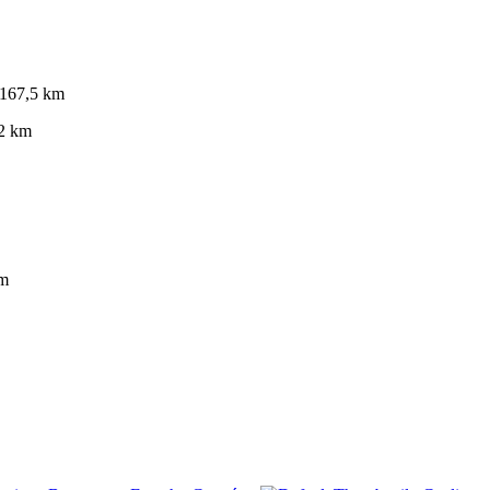
 167,5 km
82 km
km