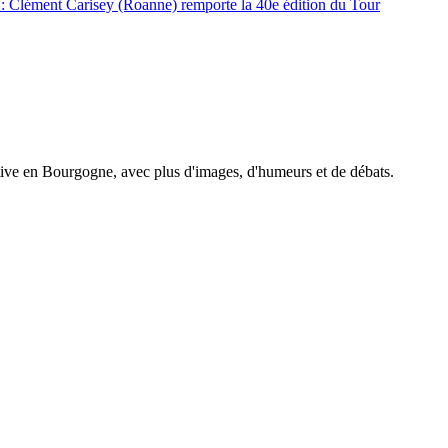
: Clément Carisey (Roanne) remporte la 40e édition du Tour
tive en Bourgogne, avec plus d'images, d'humeurs et de débats.