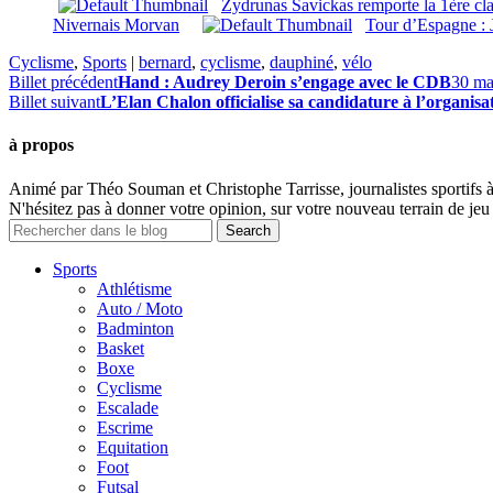
Zydrunas Savickas remporte la 1ère c
Nivernais Morvan
Tour d’Espagne : 
Cyclisme
,
Sports
|
bernard
,
cyclisme
,
dauphiné
,
vélo
Billet précédent
Hand : Audrey Deroin s’engage avec le CDB
30 ma
Billet suivant
L’Elan Chalon officialise sa candidature à l’organis
à propos
Animé par Théo Souman et Christophe Tarrisse, journalistes sportifs 
N'hésitez pas à donner votre opinion, sur votre nouveau terrain de jeu 
Sports
Athlétisme
Auto / Moto
Badminton
Basket
Boxe
Cyclisme
Escalade
Escrime
Equitation
Foot
Futsal