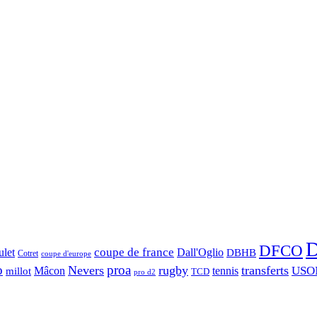
D
DFCO
let
coupe de france
Dall'Oglio
DBHB
Cotret
coupe d'europe
o
proa
Nevers
rugby
transferts
USO
Mâcon
tennis
millot
TCD
pro d2