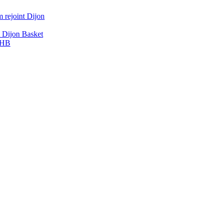
 rejoint Dijon
A Dijon Basket
DBHB