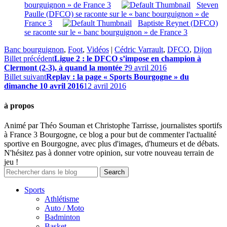
bourguignon » de France 3
Steven
Paulle (DFCO) se raconte sur le « banc bourguignon » de
France 3
Baptiste Reynet (DFCO)
se raconte sur le « banc bourguignon » de France 3
Banc bourguignon
,
Foot
,
Vidéos
|
Cédric Varrault
,
DFCO
,
Dijon
Billet précédent
Ligue 2 : le DFCO s’impose en champion à
Clermont (2-3), à quand la montée ?
9 avril 2016
Billet suivant
Replay : la page « Sports Bourgogne » du
dimanche 10 avril 2016
12 avril 2016
à propos
Animé par Théo Souman et Christophe Tarrisse, journalistes sportifs
à France 3 Bourgogne, ce blog a pour but de commenter l'actualité
sportive en Bourgogne, avec plus d'images, d'humeurs et de débats.
N'hésitez pas à donner votre opinion, sur votre nouveau terrain de
jeu !
Sports
Athlétisme
Auto / Moto
Badminton
Basket