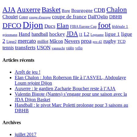
AJA
Basket
Chalon
Auxerre
CDB
Bourgogne
Borg
Choulet
coupe de france
Dall'Oglio
DBHB
Cotret
coupe d'europe
Dijon
foot
DFCO
Elan
Ducs
fédérale 1
FIBA Europe Cup
JDA
Hand
ligue
hockey
ligue 1
handball
L2
l1
griezmann
Legname
mercato
proa
2
Nevers
rugby
Mâcon
millot
TCD
Ligue2
pro d2
transferts
USON
tennis
vélo
vidéo
vannuchi
Articles récents
Arrêt de jeu !
Elan Chalon : John Roberson file à l’ASVEL, Abdoulaye
Loum rejoint Dijon
Auxerre : le gardien Zacharie Boucher reste à l’AJA
Valentin Bigote (Nantes) s’engage pour une saison avec la
JDA Dijon Basket
Handball : le pivot Marc Poletti prolonge pour 3 saisons au
DBHB
Archives
juillet 2017