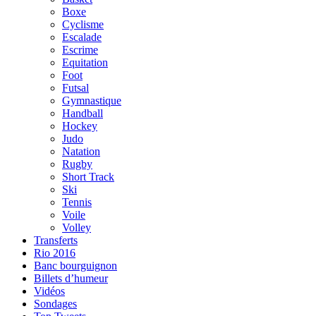
Boxe
Cyclisme
Escalade
Escrime
Equitation
Foot
Futsal
Gymnastique
Handball
Hockey
Judo
Natation
Rugby
Short Track
Ski
Tennis
Voile
Volley
Transferts
Rio 2016
Banc bourguignon
Billets d’humeur
Vidéos
Sondages