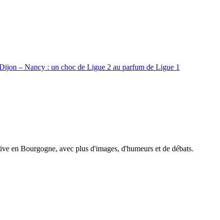
Dijon – Nancy : un choc de Ligue 2 au parfum de Ligue 1
tive en Bourgogne, avec plus d'images, d'humeurs et de débats.