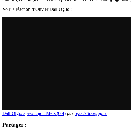
Voir la réaction d’Olivier Dall’Oglio :
Dall’Olgio après Dijon-Metz (0-4)
par
SportsBourgogne
Partager :