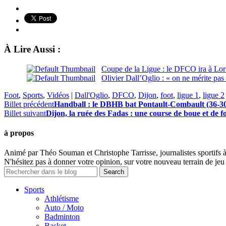
À Lire Aussi :
Coupe de la Ligue : le DFCO ira à Lorie
Olivier Dall’Oglio : « on ne mérite pas l
Foot
,
Sports
,
Vidéos
|
Dall'Oglio
,
DFCO
,
Dijon
,
foot
,
ligue 1
,
ligue 2
Billet précédent
Handball : le DBHB bat Pontault-Combault (36-30)
Billet suivant
Dijon, la ruée des Fadas : une course de boue et de fo
à propos
Animé par Théo Souman et Christophe Tarrisse, journalistes sportifs 
N'hésitez pas à donner votre opinion, sur votre nouveau terrain de jeu 
Sports
Athlétisme
Auto / Moto
Badminton
Basket