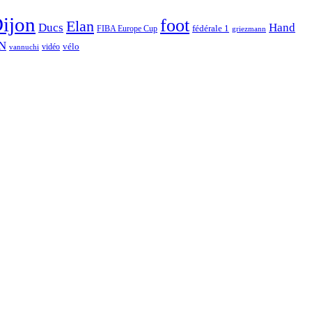
ijon
foot
Elan
Hand
Ducs
fédérale 1
FIBA Europe Cup
griezmann
N
vélo
vidéo
vannuchi