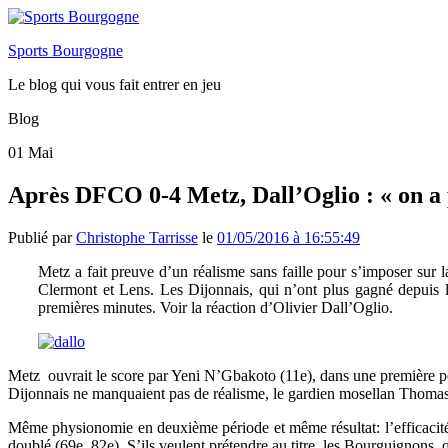
Sports Bourgogne
Le blog qui vous fait entrer en jeu
Blog
01
Mai
Après DFCO 0-4 Metz, Dall’Oglio : « on a 
Publié par
Christophe Tarrisse
le
01/05/2016 à 16:55:49
Metz a fait preuve d’un réalisme sans faille pour s’imposer sur l
Clermont et Lens. Les Dijonnais, qui n’ont plus gagné depuis l’
premières minutes. Voir la réaction d’Olivier Dall’Oglio.
Metz ouvrait le score par Yeni N’Gbakoto (11e), dans une première pér
Dijonnais ne manquaient pas de réalisme, le gardien mosellan Thomas 
Même physionomie en deuxième période et même résultat: l’efficacité é
doublé (69e, 82e). S’ils veulent prétendre au titre, les Bourguignons, 