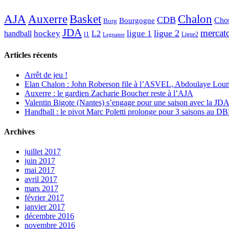
AJA
Basket
Chalon
Auxerre
CDB
Chou
Bourgogne
Borg
JDA
mercat
ligue 2
hockey
ligue 1
handball
L2
l1
Ligue2
Legname
Articles récents
Arrêt de jeu !
Elan Chalon : John Roberson file à l’ASVEL, Abdoulaye Loum
Auxerre : le gardien Zacharie Boucher reste à l’AJA
Valentin Bigote (Nantes) s’engage pour une saison avec la JD
Handball : le pivot Marc Poletti prolonge pour 3 saisons au 
Archives
juillet 2017
juin 2017
mai 2017
avril 2017
mars 2017
février 2017
janvier 2017
décembre 2016
novembre 2016