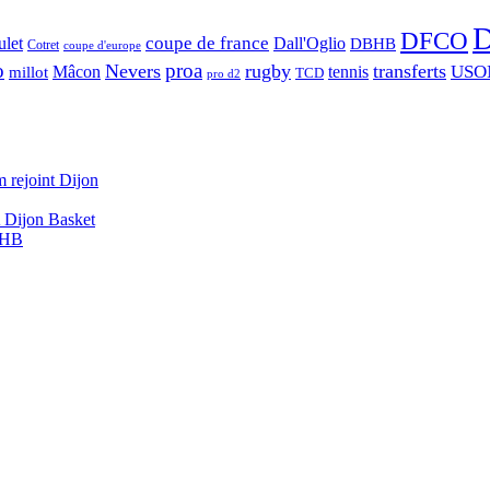
D
DFCO
let
coupe de france
Dall'Oglio
DBHB
Cotret
coupe d'europe
o
proa
Nevers
rugby
transferts
USO
Mâcon
tennis
millot
TCD
pro d2
 rejoint Dijon
A Dijon Basket
DBHB