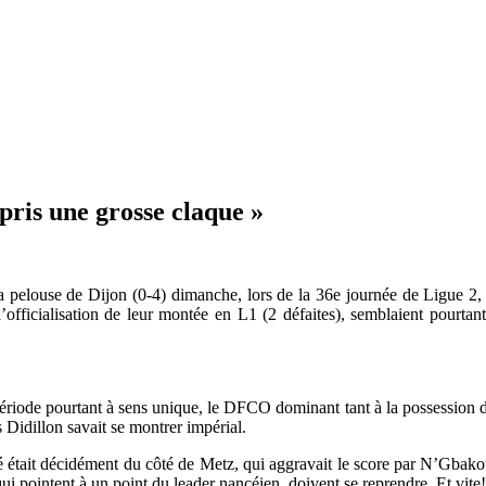
pris une grosse claque »
a pelouse de Dijon (0-4) dimanche, lors de la 36e journée de Ligue 2, e
officialisation de leur montée en L1 (2 défaites), semblaient pourtant
iode pourtant à sens unique, le DFCO dominant tant à la possession de 
Didillon savait se montrer impérial.
tait décidément du côté de Metz, qui aggravait le score par N’Gbakoto 
qui pointent à un point du leader nancéien, doivent se reprendre. Et vite!