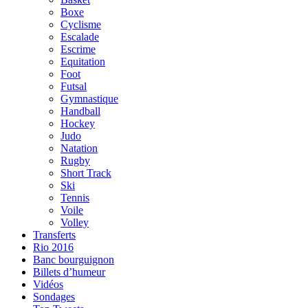
Boxe
Cyclisme
Escalade
Escrime
Equitation
Foot
Futsal
Gymnastique
Handball
Hockey
Judo
Natation
Rugby
Short Track
Ski
Tennis
Voile
Volley
Transferts
Rio 2016
Banc bourguignon
Billets d’humeur
Vidéos
Sondages