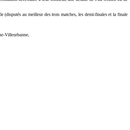
e (disputés au meilleur des trois matches, les demi-finales et la finale
ne-Villeurbanne,