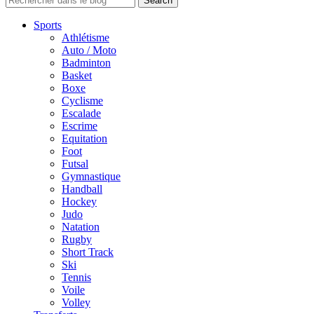
Sports
Athlétisme
Auto / Moto
Badminton
Basket
Boxe
Cyclisme
Escalade
Escrime
Equitation
Foot
Futsal
Gymnastique
Handball
Hockey
Judo
Natation
Rugby
Short Track
Ski
Tennis
Voile
Volley