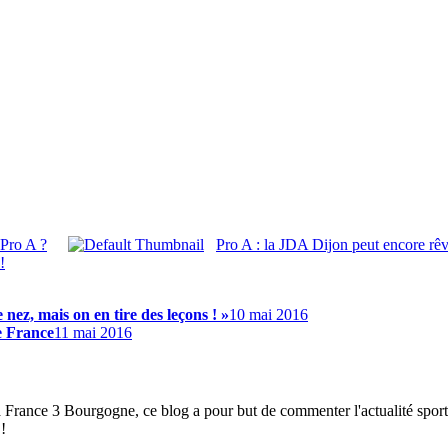
 Pro A ?
Pro A : la JDA Dijon peut encore rê
!
ez, mais on en tire des leçons ! »
10 mai 2016
e France
11 mai 2016
à France 3 Bourgogne, ce blog a pour but de commenter l'actualité spor
!