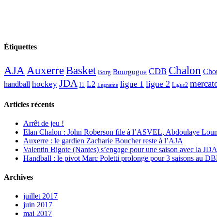
Étiquettes
AJA
Basket
Chalon
Auxerre
CDB
Chou
Bourgogne
Borg
JDA
mercat
ligue 2
hockey
ligue 1
handball
L2
l1
Ligue2
Legname
Articles récents
Arrêt de jeu !
Elan Chalon : John Roberson file à l’ASVEL, Abdoulaye Loum
Auxerre : le gardien Zacharie Boucher reste à l’AJA
Valentin Bigote (Nantes) s’engage pour une saison avec la JD
Handball : le pivot Marc Poletti prolonge pour 3 saisons au 
Archives
juillet 2017
juin 2017
mai 2017