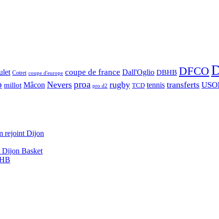
D
DFCO
let
coupe de france
Dall'Oglio
DBHB
Cotret
coupe d'europe
o
proa
Nevers
rugby
transferts
USO
Mâcon
tennis
millot
TCD
pro d2
 rejoint Dijon
A Dijon Basket
DBHB