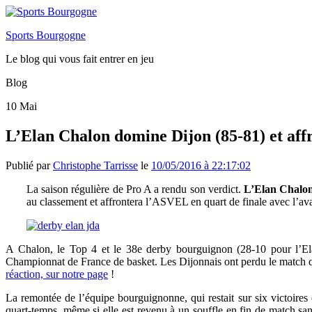
Sports Bourgogne
Le blog qui vous fait entrer en jeu
Blog
10
Mai
L’Elan Chalon domine Dijon (85-81) et af
Publié par
Christophe Tarrisse
le
10/05/2016 à 22:17:02
La saison régulière de Pro A a rendu son verdict.
L’Elan Chalo
au classement et affrontera l’ASVEL en quart de finale avec l’av
A Chalon, le Top 4 et le 38e derby bourguignon (28-10 pour l’Elan
Championnat de France de basket. Les Dijonnais ont perdu le match q
réaction, sur notre page
!
La remontée de l’équipe bourguignonne, qui restait sur six victoires 
quart-temps, même si elle est revenu à un souffle en fin de match san