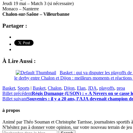
Jeudi 19 mai – Match 3 (si nécessaire)
Monaco – Nanterre
Chalon-sur-Saône – Villeurbanne
Partager :
À Lire Aussi :
Basket : qui va disputer les playoffs de
le derby entre Chalon et Dijon : meilleurs moments et réactions 
Basket
,
Sports
|
Basket
,
Chalon
,
Dijon
,
Elan
,
JDA
,
playoffs
,
proa
Billet précédent
Régis Dumange (USON) : « A Nevers on se casse le n
Billet suivant
Souvenirs : il y a 20 ans, l’AJA devenait champion d
à propos
Animé par Théo Souman et Christophe Tarrisse, journalistes sportifs 
N'hésitez pas à donner votre opinion, sur votre nouveau terrain de jeu 