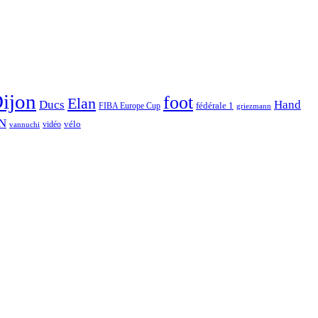
ijon
foot
Elan
Hand
Ducs
fédérale 1
FIBA Europe Cup
griezmann
N
vélo
vidéo
vannuchi