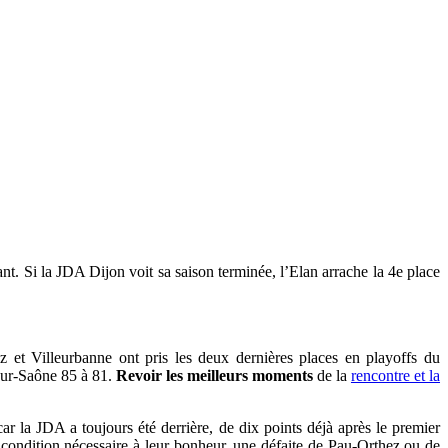
. Si la JDA Dijon voit sa saison terminée, l’Elan arrache la 4e place
 et Villeurbanne ont pris les deux dernières places en playoffs du
sur-Saône 85 à 81.
Revoir les meilleurs moments
de la
rencontre et la
ar la JDA a toujours été derrière, de dix points déjà après le premier
e condition nécessaire à leur bonheur, une défaite de Pau-Orthez ou de