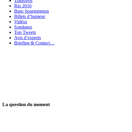
Transferts
Rio 2016
Banc bourguignon
Billets d’humeur
Vidéos
Sondages
Top Tweets
Avis d’experts
Briefing & Contact…
La question du moment