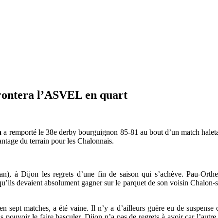
frontera l’ASVEL en quart
n
a remporté le 38e derby bourguignon 85-81 au bout d’un match haletant
antage du terrain pour les Chalonnais.
), à Dijon les regrets d’une fin de saison qui s’achève. Pau-Orthez
u’ils devaient absolument gagner sur le parquet de son voisin Chalon-
en sept matches, a été vaine. Il n’y a d’ailleurs guère eu de suspense c
s pouvoir le faire basculer. Dijon n’a pas de regrets à avoir car l’autr