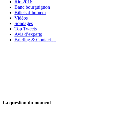
Rio 2016
Banc bourguignon
Billets d’humeur
Vidéos
Sondages
Top Tweets
Avis d’experts
Briefing & Contact…
La question du moment