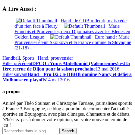
À Lire Aussi :
Hand : le CDB refleurit, mais cède
d’un rien face à Fleury
Marie
Francois et Prouvensier, deux Dijonnaises avec les Bleues en
Golden League
Euro hand : Marie
Prouvensier éteint Skolkova et la France domine la Slovaquie
(21-18)
Handball
,
Sports
|
Hand
,
prouvensier
Billet précédent
DFCO : Yunis Abdelhamid (Valenciennes) est la
1ère recrue de Dijon pour la saison prochaine
13 mai 2016
Billet suivant
Hand – Pro D2 : le DBHB domine Nancy et défiera
Mulhouse en playoffs
14 mai 2016
à propos
Animé par Théo Souman et Christophe Tarrisse, journalistes sportifs
à France 3 Bourgogne, ce blog a pour but de commenter l'actualité
sportive en Bourgogne, avec plus d'images, d'humeurs et de débats.
N'hésitez pas à donner votre opinion, sur votre nouveau terrain de
jeu !