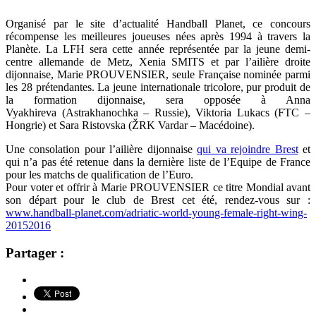
Organisé par le site d’actualité Handball Planet, ce concours
récompense les meilleures joueuses nées après 1994 à travers la
Planète. La LFH sera cette année représentée par la jeune demi-
centre allemande de Metz, Xenia SMITS et par l’ailière droite
dijonnaise, Marie PROUVENSIER, seule Française nominée parmi
les 28 prétendantes. La jeune internationale tricolore, pur produit de
la formation dijonnaise, sera opposée à Anna
Vyakhireva (Astrakhanochka – Russie), Viktoria Lukacs (FTC –
Hongrie) et Sara Ristovska (ŽRK Vardar – Macédoine).
Une consolation pour l’ailière dijonnaise
qui va rejoindre Brest
et
qui n’a pas été retenue dans la dernière liste de l’Equipe de France
pour les matchs de qualification de l’Euro.
Pour voter et offrir à Marie PROUVENSIER ce titre Mondial avant
son départ pour le club de Brest cet été, rendez-vous sur :
www.handball-planet.com/adriatic-world-young-female-right-wing-
20152016
Partager :