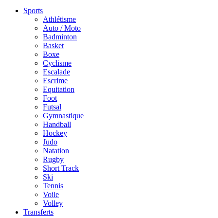
Sports
Athlétisme
Auto / Moto
Badminton
Basket
Boxe
Cyclisme
Escalade
Escrime
Equitation
Foot
Futsal
Gymnastique
Handball
Hockey
Judo
Natation
Rugby
Short Track
Ski
Tennis
Voile
Volley
Transferts