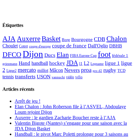
Étiquettes
AJA
Basket
Chalon
Auxerre
CDB
Bourgogne
Borg
Choulet
coupe de france
Dall'Oglio
DBHB
Cotret
coupe d'europe
Dijon
foot
DFCO
Elan
Ducs
fédérale 1
FIBA Europe Cup
JDA
Hand
ligue
hockey
ligue 1
handball
L2
l1
griezmann
Legname
mercato
proa
2
Nevers
rugby
Mâcon
millot
TCD
Ligue2
pro d2
transferts
USON
tennis
vélo
vidéo
vannuchi
Articles récents
Arrêt de jeu !
Elan Chalon : John Roberson file à l’ASVEL, Abdoulaye
Loum rejoint Dijon
Auxerre : le gardien Zacharie Boucher reste à l’AJA
Valentin Bigote (Nantes) s’engage pour une saison avec la
JDA Dijon Basket
Handball : le pivot Marc Poletti prolonge pour 3 saisons au