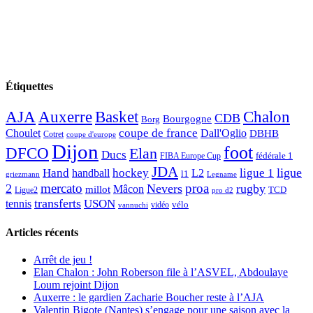
Étiquettes
AJA
Basket
Chalon
Auxerre
CDB
Bourgogne
Borg
Choulet
coupe de france
Dall'Oglio
DBHB
Cotret
coupe d'europe
Dijon
foot
DFCO
Elan
Ducs
fédérale 1
FIBA Europe Cup
JDA
Hand
ligue
hockey
ligue 1
handball
L2
l1
griezmann
Legname
mercato
proa
2
Nevers
rugby
Mâcon
millot
TCD
Ligue2
pro d2
transferts
USON
tennis
vélo
vidéo
vannuchi
Articles récents
Arrêt de jeu !
Elan Chalon : John Roberson file à l’ASVEL, Abdoulaye
Loum rejoint Dijon
Auxerre : le gardien Zacharie Boucher reste à l’AJA
Valentin Bigote (Nantes) s’engage pour une saison avec la