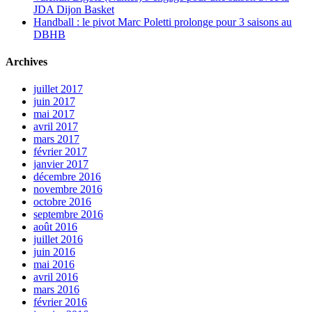
JDA Dijon Basket
Handball : le pivot Marc Poletti prolonge pour 3 saisons au
DBHB
Archives
juillet 2017
juin 2017
mai 2017
avril 2017
mars 2017
février 2017
janvier 2017
décembre 2016
novembre 2016
octobre 2016
septembre 2016
août 2016
juillet 2016
juin 2016
mai 2016
avril 2016
mars 2016
février 2016