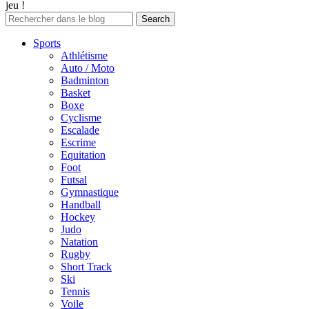
jeu !
Sports
Athlétisme
Auto / Moto
Badminton
Basket
Boxe
Cyclisme
Escalade
Escrime
Equitation
Foot
Futsal
Gymnastique
Handball
Hockey
Judo
Natation
Rugby
Short Track
Ski
Tennis
Voile