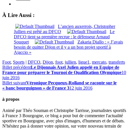
À Lire Aussi :
L’ancien auxerrois, Christopher
Jullien est prêté au DFCO
Le
DFCO tient sa première recrue : le défenseur Arnaud
Souquet
Zakaria Diallo : « J’avais
besoin de quitter Dijon et il y a un bon projet sportif à
Ajaccio »
Foot
,
Sports
|
DFCO
,
Dijon
,
foot
,
jullien
,
ligue1
,
mercato
,
transferts
Billet précédent
Le Dijonnais Axel Julien appelé en Equipe de
France pour préparer le Tournoi de Qualification Olympique
10
juin 2016
Billet suivant
Véronique Pecqueux-Rolland se raconte sur le
« banc bourguignon » de France 3
12 juin 2016
à propos
Animé par Théo Souman et Christophe Tarrisse, journalistes sportifs
à France 3 Bourgogne, ce blog a pour but de commenter l'actualité
sportive en Bourgogne, avec plus d'images, d'humeurs et de débats.
N'hésitez pas à donner votre opinion, sur votre nouveau terrain de