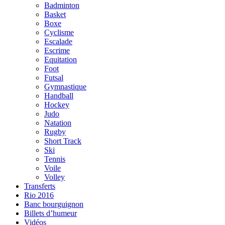
Badminton
Basket
Boxe
Cyclisme
Escalade
Escrime
Equitation
Foot
Futsal
Gymnastique
Handball
Hockey
Judo
Natation
Rugby
Short Track
Ski
Tennis
Voile
Volley
Transferts
Rio 2016
Banc bourguignon
Billets d’humeur
Vidéos