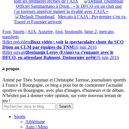
sont les premières recrues de l’AJA
Officiel Sammaritano à Dijon : « le DFCO est un club que
j’ai toujours apprécié malgré la rivalité avec l’AJA »
Mercato à l’AJA : Puygrenier s’en va,
Traoré et Fournier arrivent
Foot
,
Sports
|
AJA
,
Auxerre
,
foot
,
houtondji
,
ligue 2
,
mercato
,
transferts
Billet précédent
Buzz vidéo : voir la spectaculaire chute du SCO
Dijon au CLM par équipes du TNM
16 juin 2016
Billet suivant
Benjamin Leroy (Evian) va s’engager avec le
DFCO, en attendant Balmont, Dutournier prêté
16 juin 2016
à propos
Animé par Théo Souman et Christophe Tarrisse, journalistes sportifs
à France 3 Bourgogne, ce blog a pour but de commenter l'actualité
sportive en Bourgogne, avec plus d'images, d'humeurs et de débats.
N'hésitez pas à donner votre opinion, sur votre nouveau terrain de
jeu !
Sports
Athlétisme
Auto / Moto