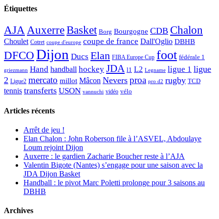
Étiquettes
AJA
Basket
Chalon
Auxerre
CDB
Bourgogne
Borg
Choulet
coupe de france
Dall'Oglio
DBHB
Cotret
coupe d'europe
Dijon
foot
DFCO
Elan
Ducs
fédérale 1
FIBA Europe Cup
JDA
Hand
ligue
hockey
ligue 1
handball
L2
l1
griezmann
Legname
mercato
proa
2
Nevers
rugby
Mâcon
millot
TCD
Ligue2
pro d2
transferts
USON
tennis
vélo
vidéo
vannuchi
Articles récents
Arrêt de jeu !
Elan Chalon : John Roberson file à l’ASVEL, Abdoulaye
Loum rejoint Dijon
Auxerre : le gardien Zacharie Boucher reste à l’AJA
Valentin Bigote (Nantes) s’engage pour une saison avec la
JDA Dijon Basket
Handball : le pivot Marc Poletti prolonge pour 3 saisons au
DBHB
Archives