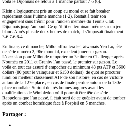
voilà le Dijonnais de retour à 1 manche partout 7-6 (6).
Klein a logiquement pris un coup au moral et se fait breaker
rapidement dans l’ultime manche (1-2). Restait à tenir son
engagement sans frémir pour l’ancien membre du Tennis Club
Dijonnais jusqu’au bout. Ce qu’il fit en terminant même sur un jeu
blanc. Après plus de deux heures de match, il s’imposait finalement
3-6 7-6 6-4.
En finale, ce dimanche, Millot affrontera le Taiwanais Yen Lu, tête
de série numéro 2, 96e mondial, excellent jouer sur gazon.
L’occasion pour Millot de remporter un 3e titre en Challenger après
Nouméa en 2011 et Granby l’an passé, le premier sur gazon. Le
voilà en tout cas assuré d’empocher au minimum 48 pts ATP et 3600
dollars (80 pour le vainqueur et 6150 dollars), de quoi se procurer
lundi on meilleur classement ATP de son histoire, en cas de victoire
autour de la 127e place , en cas de finale perdue autour de la 130e
place mondiale. Surtout de très bonnes augures avant les
qualifications de Wimbledon où il pourrait être tête de série.
Rappelons que l’an passé, il était sorti de ce guêpier avant de tomber
après un combat homérique face à Pospisil en 5 manches.
Partager :