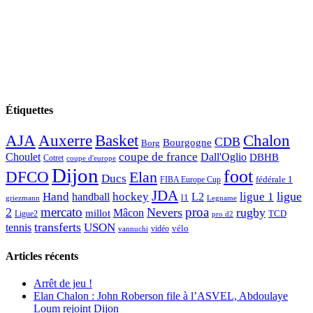
Étiquettes
AJA
Basket
Chalon
Auxerre
CDB
Bourgogne
Borg
Choulet
coupe de france
Dall'Oglio
DBHB
Cotret
coupe d'europe
Dijon
foot
DFCO
Elan
Ducs
fédérale 1
FIBA Europe Cup
JDA
Hand
ligue
hockey
ligue 1
handball
L2
l1
griezmann
Legname
mercato
proa
2
Nevers
rugby
Mâcon
millot
TCD
Ligue2
pro d2
transferts
USON
tennis
vélo
vidéo
vannuchi
Articles récents
Arrêt de jeu !
Elan Chalon : John Roberson file à l’ASVEL, Abdoulaye
Loum rejoint Dijon