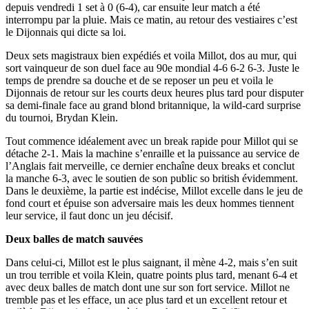
depuis vendredi 1 set à 0 (6-4), car ensuite leur match a été
interrompu par la pluie. Mais ce matin, au retour des vestiaires c’est
le Dijonnais qui dicte sa loi.
Deux sets magistraux bien expédiés et voila Millot, dos au mur, qui
sort vainqueur de son duel face au 90e mondial 4-6 6-2 6-3. Juste le
temps de prendre sa douche et de se reposer un peu et voila le
Dijonnais de retour sur les courts deux heures plus tard pour disputer
sa demi-finale face au grand blond britannique, la wild-card surprise
du tournoi, Brydan Klein.
Tout commence idéalement avec un break rapide pour Millot qui se
détache 2-1. Mais la machine s’enraille et la puissance au service de
l’Anglais fait merveille, ce dernier enchaîne deux breaks et conclut
la manche 6-3, avec le soutien de son public so british évidemment.
Dans le deuxième, la partie est indécise, Millot excelle dans le jeu de
fond court et épuise son adversaire mais les deux hommes tiennent
leur service, il faut donc un jeu décisif.
Deux balles de match sauvées
Dans celui-ci, Millot est le plus saignant, il mène 4-2, mais s’en suit
un trou terrible et voila Klein, quatre points plus tard, menant 6-4 et
avec deux balles de match dont une sur son fort service. Millot ne
tremble pas et les efface, un ace plus tard et un excellent retour et