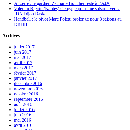
Auxerre : le gardien Zacharie Boucher reste à l’AJA
Valentin Bigote (Nantes) s’engage pour une saison avec la
JDA Dijon Basket
Handball : le pivot Marc Poletti prolonge pour 3 saisons au
DBHB
Archives
juillet 2017
juin 2017
mai 2017
avril 2017
mars 2017
février 2017
janvier 2017
décembre 2016
novembre 2016
octobre 2016
septembre 2016
août 2016
juillet 2016
juin 2016
mai 2016
avril 2016