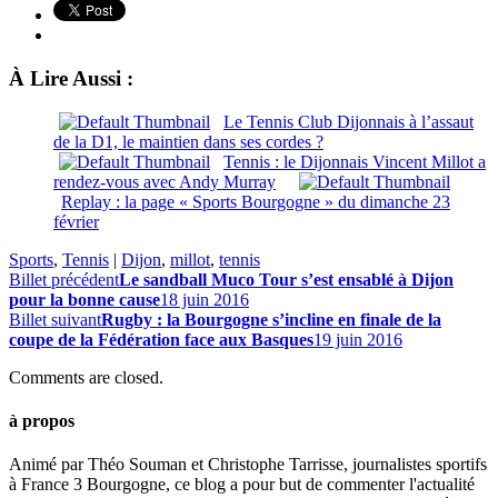
À Lire Aussi :
Le Tennis Club Dijonnais à l’assaut
de la D1, le maintien dans ses cordes ?
Tennis : le Dijonnais Vincent Millot a
rendez-vous avec Andy Murray
Replay : la page « Sports Bourgogne » du dimanche 23
février
Sports
,
Tennis
|
Dijon
,
millot
,
tennis
Billet précédent
Le sandball Muco Tour s’est ensablé à Dijon
pour la bonne cause
18 juin 2016
Billet suivant
Rugby : la Bourgogne s’incline en finale de la
coupe de la Fédération face aux Basques
19 juin 2016
Comments are closed.
à propos
Animé par Théo Souman et Christophe Tarrisse, journalistes sportifs
à France 3 Bourgogne, ce blog a pour but de commenter l'actualité