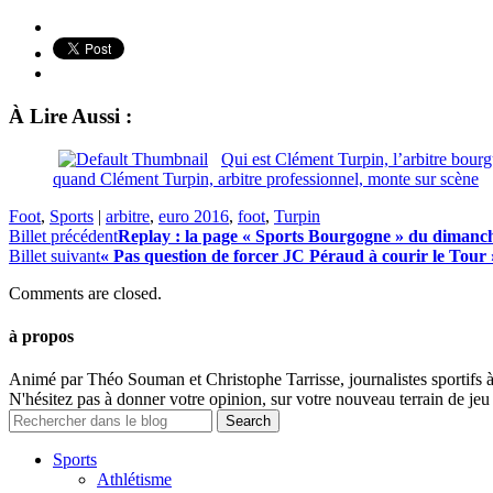
À Lire Aussi :
Qui est Clément Turpin, l’arbitre bour
quand Clément Turpin, arbitre professionnel, monte sur scène
Foot
,
Sports
|
arbitre
,
euro 2016
,
foot
,
Turpin
Billet précédent
Replay : la page « Sports Bourgogne » du dimanch
Billet suivant
« Pas question de forcer JC Péraud à courir le Tou
Comments are closed.
à propos
Animé par Théo Souman et Christophe Tarrisse, journalistes sportifs 
N'hésitez pas à donner votre opinion, sur votre nouveau terrain de jeu 
Sports
Athlétisme