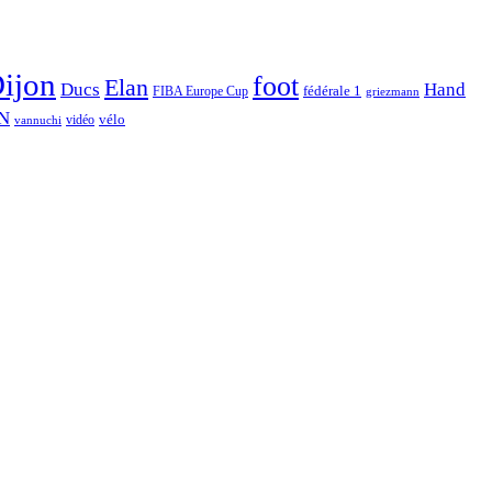
ijon
foot
Elan
Hand
Ducs
fédérale 1
FIBA Europe Cup
griezmann
N
vélo
vidéo
vannuchi