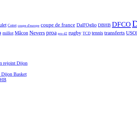
D
DFCO
let
coupe de france
Dall'Oglio
DBHB
Cotret
coupe d'europe
o
proa
Nevers
rugby
transferts
USO
Mâcon
tennis
millot
TCD
pro d2
 rejoint Dijon
A Dijon Basket
DBHB