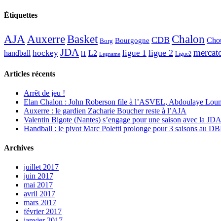
Étiquettes
AJA
Basket
Chalon
Auxerre
CDB
Chou
Bourgogne
Borg
JDA
mercat
ligue 2
hockey
ligue 1
handball
L2
l1
Ligue2
Legname
Articles récents
Arrêt de jeu !
Elan Chalon : John Roberson file à l’ASVEL, Abdoulaye Loum
Auxerre : le gardien Zacharie Boucher reste à l’AJA
Valentin Bigote (Nantes) s’engage pour une saison avec la JD
Handball : le pivot Marc Poletti prolonge pour 3 saisons au 
Archives
juillet 2017
juin 2017
mai 2017
avril 2017
mars 2017
février 2017
janvier 2017