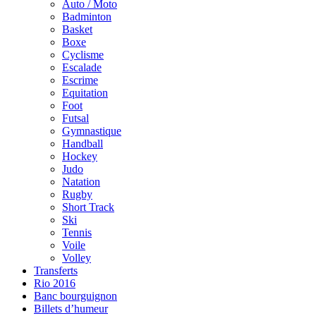
Auto / Moto
Badminton
Basket
Boxe
Cyclisme
Escalade
Escrime
Equitation
Foot
Futsal
Gymnastique
Handball
Hockey
Judo
Natation
Rugby
Short Track
Ski
Tennis
Voile
Volley
Transferts
Rio 2016
Banc bourguignon
Billets d’humeur