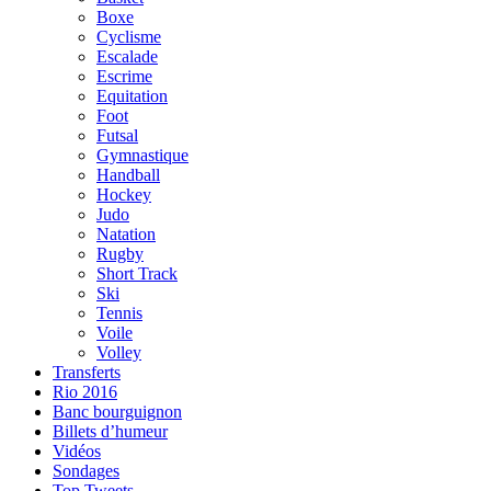
Boxe
Cyclisme
Escalade
Escrime
Equitation
Foot
Futsal
Gymnastique
Handball
Hockey
Judo
Natation
Rugby
Short Track
Ski
Tennis
Voile
Volley
Transferts
Rio 2016
Banc bourguignon
Billets d’humeur
Vidéos
Sondages
Top Tweets