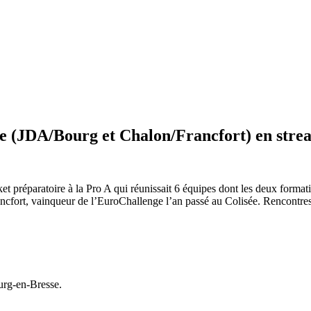
ame (JDA/Bourg et Chalon/Francfort) en stre
ket préparatoire à la Pro A qui réunissait 6 équipes dont les deux for
ancfort, vainqueur de l’EuroChallenge l’an passé au Colisée. Rencontre
urg-en-Bresse.