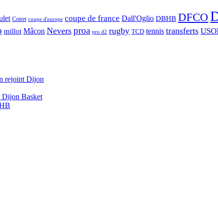
D
DFCO
let
coupe de france
Dall'Oglio
DBHB
Cotret
coupe d'europe
o
proa
Nevers
rugby
transferts
USO
Mâcon
tennis
millot
TCD
pro d2
 rejoint Dijon
A Dijon Basket
DBHB