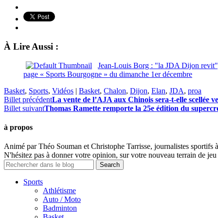
À Lire Aussi :
Jean-Louis Borg : "la JDA Dijon revit"
page « Sports Bourgogne » du dimanche 1er décembre
Basket
,
Sports
,
Vidéos
|
Basket
,
Chalon
,
Dijon
,
Elan
,
JDA
,
proa
Billet précédent
La vente de l’AJA aux Chinois sera-t-elle scellée 
Billet suivant
Thomas Ramette remporte la 25e édition du supercr
à propos
Animé par Théo Souman et Christophe Tarrisse, journalistes sportifs 
N'hésitez pas à donner votre opinion, sur votre nouveau terrain de jeu 
Sports
Athlétisme
Auto / Moto
Badminton
Basket