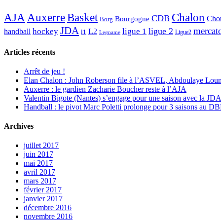
AJA
Basket
Chalon
Auxerre
CDB
Chou
Bourgogne
Borg
JDA
mercat
ligue 2
hockey
ligue 1
handball
L2
l1
Ligue2
Legname
Articles récents
Arrêt de jeu !
Elan Chalon : John Roberson file à l’ASVEL, Abdoulaye Loum
Auxerre : le gardien Zacharie Boucher reste à l’AJA
Valentin Bigote (Nantes) s’engage pour une saison avec la JD
Handball : le pivot Marc Poletti prolonge pour 3 saisons au 
Archives
juillet 2017
juin 2017
mai 2017
avril 2017
mars 2017
février 2017
janvier 2017
décembre 2016
novembre 2016