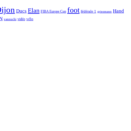
ijon
foot
Elan
Hand
Ducs
fédérale 1
FIBA Europe Cup
griezmann
N
vélo
vidéo
vannuchi