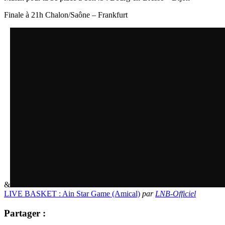
Finale à 21h Chalon/Saône – Frankfurt
&
LIVE BASKET : Ain Star Game (Amical)
par
LNB-Officiel
Partager :