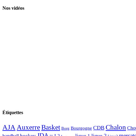
Nos vidéos
Étiquettes
AJA
Basket
Chalon
Auxerre
CDB
Chou
Bourgogne
Borg
JDA
mercat
ligue 2
hockey
ligue 1
handball
L2