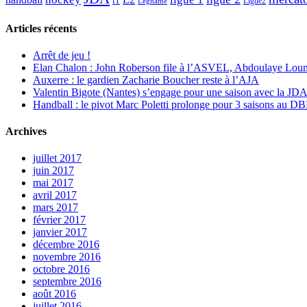
l1
Ligue2
Legname
Articles récents
Arrêt de jeu !
Elan Chalon : John Roberson file à l’ASVEL, Abdoulaye Loum
Auxerre : le gardien Zacharie Boucher reste à l’AJA
Valentin Bigote (Nantes) s’engage pour une saison avec la JD
Handball : le pivot Marc Poletti prolonge pour 3 saisons au 
Archives
juillet 2017
juin 2017
mai 2017
avril 2017
mars 2017
février 2017
janvier 2017
décembre 2016
novembre 2016
octobre 2016
septembre 2016
août 2016
juillet 2016