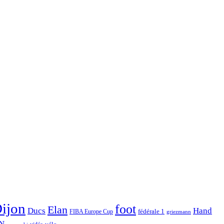
ijon
foot
Elan
Hand
Ducs
fédérale 1
FIBA Europe Cup
griezmann
N