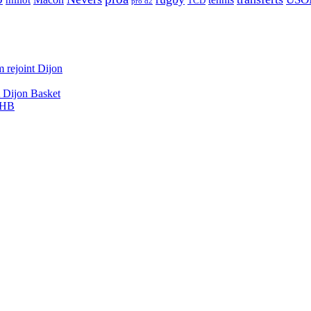
millot
TCD
pro d2
 rejoint Dijon
A Dijon Basket
DBHB