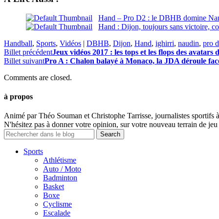
Hand – Pro D2 : le DBHB domine Nanc
Hand : Dijon, toujours sans victoire, c
Handball
,
Sports
,
Vidéos
|
DBHB
,
Dijon
,
Hand
,
ighirri
,
naudin
,
pro 
Billet précédent
Jeux vidéos 2017 : les tops et les flops des avatars
Billet suivant
Pro A : Chalon balayé à Monaco, la JDA déroule fac
Comments are closed.
à propos
Animé par Théo Souman et Christophe Tarrisse, journalistes sportifs 
N'hésitez pas à donner votre opinion, sur votre nouveau terrain de jeu 
Sports
Athlétisme
Auto / Moto
Badminton
Basket
Boxe
Cyclisme
Escalade