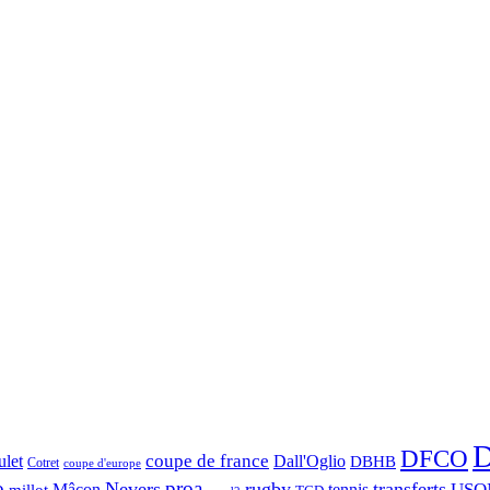
D
DFCO
let
coupe de france
Dall'Oglio
DBHB
Cotret
coupe d'europe
o
proa
Nevers
rugby
transferts
USO
Mâcon
tennis