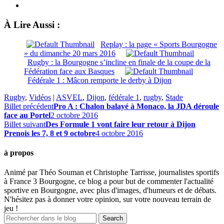
À Lire Aussi :
Replay : la page « Sports Bourgogne
» du dimanche 20 mars 2016
Rugby : la Bourgogne s’incline en finale de la coupe de la
Fédération face aux Basques
Fédérale 1 : Mâcon remporte le derby à Dijon
Rugby
,
Vidéos
|
ASVEL
,
Dijon
,
fédérale 1
,
rugby
,
Stade
Billet précédent
Pro A : Chalon balayé à Monaco, la JDA déroule
face au Portel
2 octobre 2016
Billet suivant
Des Formule 1 vont faire leur retour à Dijon
Prenois les 7, 8 et 9 octobre
4 octobre 2016
à propos
Animé par Théo Souman et Christophe Tarrisse, journalistes sportifs
à France 3 Bourgogne, ce blog a pour but de commenter l'actualité
sportive en Bourgogne, avec plus d'images, d'humeurs et de débats.
N'hésitez pas à donner votre opinion, sur votre nouveau terrain de
jeu !