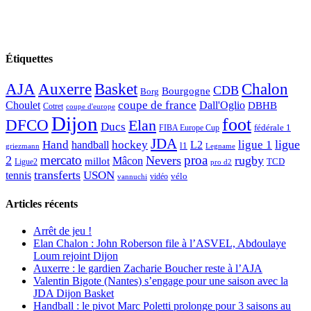
Étiquettes
AJA
Basket
Chalon
Auxerre
CDB
Bourgogne
Borg
Choulet
coupe de france
Dall'Oglio
DBHB
Cotret
coupe d'europe
Dijon
foot
DFCO
Elan
Ducs
fédérale 1
FIBA Europe Cup
JDA
Hand
ligue
hockey
ligue 1
handball
L2
l1
griezmann
Legname
mercato
proa
2
Nevers
rugby
Mâcon
millot
TCD
Ligue2
pro d2
transferts
USON
tennis
vélo
vidéo
vannuchi
Articles récents
Arrêt de jeu !
Elan Chalon : John Roberson file à l’ASVEL, Abdoulaye
Loum rejoint Dijon
Auxerre : le gardien Zacharie Boucher reste à l’AJA
Valentin Bigote (Nantes) s’engage pour une saison avec la
JDA Dijon Basket
Handball : le pivot Marc Poletti prolonge pour 3 saisons au