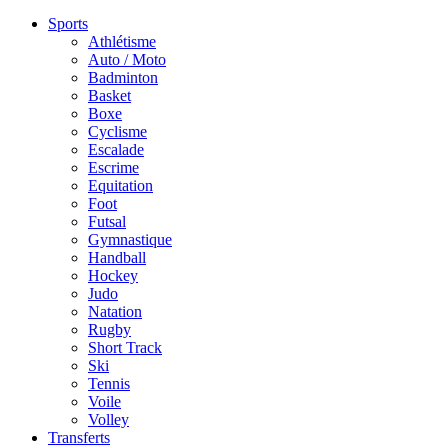
Sports
Athlétisme
Auto / Moto
Badminton
Basket
Boxe
Cyclisme
Escalade
Escrime
Equitation
Foot
Futsal
Gymnastique
Handball
Hockey
Judo
Natation
Rugby
Short Track
Ski
Tennis
Voile
Volley
Transferts