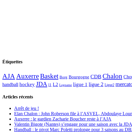
Étiquettes
AJA
Basket
Chalon
Auxerre
CDB
Chou
Bourgogne
Borg
JDA
mercat
ligue 2
hockey
ligue 1
handball
L2
l1
Ligue2
Legname
Articles récents
Arrêt de jeu !
Elan Chalon : John Roberson file à l’ASVEL, Abdoulaye Loum
Auxerre : le gardien Zacharie Boucher reste à l’AJA
Valentin Bigote (Nantes) s’engage pour une saison avec la JD
Handball : le pivot Marc Poletti prolonge pour 3 saisons au 