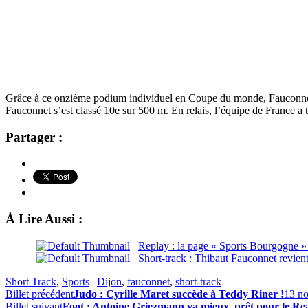
Grâce à ce onzième podium individuel en Coupe du monde, Fauconnet,
Fauconnet s’est classé 10e sur 500 m. En relais, l’équipe de France a t
Partager :
À Lire Aussi :
Replay : la page « Sports Bourgogne »
Short-track : Thibaut Fauconnet revie
Short Track
,
Sports
|
Dijon
,
fauconnet
,
short-track
Billet précédent
Judo : Cyrille Maret succède à Teddy Riner !
13 n
Billet suivant
Foot : Antoine Griezmann va mieux, prêt pour le Re