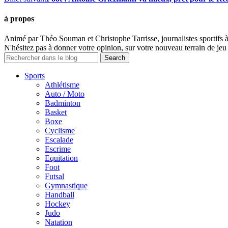
à propos
Animé par Théo Souman et Christophe Tarrisse, journalistes sportifs 
N'hésitez pas à donner votre opinion, sur votre nouveau terrain de jeu 
Sports
Athlétisme
Auto / Moto
Badminton
Basket
Boxe
Cyclisme
Escalade
Escrime
Equitation
Foot
Futsal
Gymnastique
Handball
Hockey
Judo
Natation