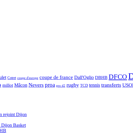
D
DFCO
let
coupe de france
Dall'Oglio
DBHB
Cotret
coupe d'europe
o
proa
Nevers
rugby
transferts
USO
Mâcon
tennis
millot
TCD
pro d2
 rejoint Dijon
A Dijon Basket
DBHB