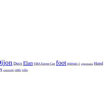
ijon
foot
Elan
Hand
Ducs
fédérale 1
FIBA Europe Cup
griezmann
N
vélo
vidéo
vannuchi