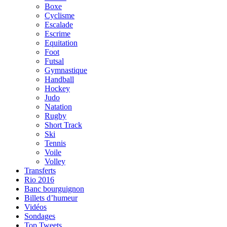
Boxe
Cyclisme
Escalade
Escrime
Equitation
Foot
Futsal
Gymnastique
Handball
Hockey
Judo
Natation
Rugby
Short Track
Ski
Tennis
Voile
Volley
Transferts
Rio 2016
Banc bourguignon
Billets d’humeur
Vidéos
Sondages
Top Tweets