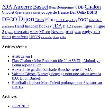
AJA
Basket
Chalon
Auxerre
CDB
Bourgogne
Borg
Choulet
coupe de france
Dall'Oglio
DBHB
Cotret
coupe d'europe
Dijon
foot
DFCO
Elan
Ducs
fédérale 1
FIBA Europe Cup
JDA
Hand
ligue
hockey
ligue 1
handball
L2
l1
griezmann
Legname
mercato
proa
2
Nevers
rugby
Mâcon
millot
TCD
Ligue2
pro d2
transferts
USON
tennis
vélo
vidéo
vannuchi
Articles récents
Arrêt de jeu !
Elan Chalon : John Roberson file à l’ASVEL, Abdoulaye
Loum rejoint Dijon
Auxerre : le gardien Zacharie Boucher reste à l’AJA
Valentin Bigote (Nantes) s’engage pour une saison avec la
JDA Dijon Basket
Handball : le pivot Marc Poletti prolonge pour 3 saisons au
DBHB
Archives
juillet 2017