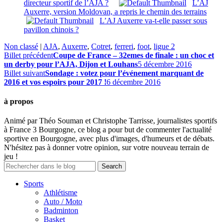
directeur sportif de l’AJA ?
L’AJ
Auxerre, version Moldovan, a repris le chemin des terrains
L’AJ Auxerre va-t-elle passer sous
pavillon chinois ?
Non classé
|
AJA
,
Auxerre
,
Cotret
,
ferreri
,
foot
,
ligue 2
Billet précédent
Coupe de France – 32emes de finale : un choc et
un derby pour l’AJA, Dijon et Louhans
5 décembre 2016
Billet suivant
Sondage : votez pour l’événement marquant de
2016 et vos espoirs pour 2017 !
6 décembre 2016
à propos
Animé par Théo Souman et Christophe Tarrisse, journalistes sportifs
à France 3 Bourgogne, ce blog a pour but de commenter l'actualité
sportive en Bourgogne, avec plus d'images, d'humeurs et de débats.
N'hésitez pas à donner votre opinion, sur votre nouveau terrain de
jeu !
Sports
Athlétisme
Auto / Moto
Badminton
Basket