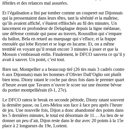
fébriles et des relances mal assurées.
Et l’égalisation a fini par tomber comme un couperet sur Dijonnais
qui la pressentaient dans leurs têtes, tant la sérénité et la maîtrise,
qu’ils avaient affiché, s’étaient effilochés au fil des minutes. Un
lancement en profondeur de Delaplagne depuis la ligne médanae,
une défense centrale qui passe au travers, Roussillon qui s’empare
du ballon, Bela en retard au marquage qui s’efface, et la frappe
enroulée qui lobe Reynet et se loge en lucarne. Et, on a même
tremblé en voyant qu’il restait encore 3 minutes à jouer et que la
Mosson s’embrassait enfin. Finalement, le DFCO sauvera ce qu’il y
avait à sauver. Un point, c’est tout.
Bien sur, Montpellier a a beaucoup tiré (26 tirs mais 3 cadrés contre
6 aux Dijonnais) mais les hommes d’Olivier Dall’Oglio ont plutôt
bien tenu. Diony ratant le coche par deux fois dans le premier quart
d’heure avant que Tavares n’ouvre le score sur une énorme bévue
du portier montpelliérain (0-1, 27e).
Le DFCO ratera le break en seconde période, Diony ratant souvent
la dernière passe, ou Lees-Melou son face à face peu après l’heure
de jeu. Une nouvelle fois, Dijon a donc abandonné des points dans
les 5 dernières minutes, le total est désormais de 11… Au lieu de se
donner un peu d’air, Dijon reste dans le dur avec 20 points à la 15e
place à 2 longueurs du 19e, Lorient.