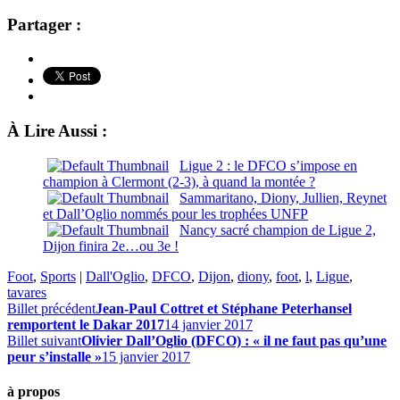
Partager :
À Lire Aussi :
Ligue 2 : le DFCO s’impose en
champion à Clermont (2-3), à quand la montée ?
Sammaritano, Diony, Jullien, Reynet
et Dall’Oglio nommés pour les trophées UNFP
Nancy sacré champion de Ligue 2,
Dijon finira 2e…ou 3e !
Foot
,
Sports
|
Dall'Oglio
,
DFCO
,
Dijon
,
diony
,
foot
,
l
,
Ligue
,
tavares
Billet précédent
Jean-Paul Cottret et Stéphane Peterhansel
remportent le Dakar 2017
14 janvier 2017
Billet suivant
Olivier Dall’Oglio (DFCO) : « il ne faut pas qu’une
peur s’installe »
15 janvier 2017
à propos