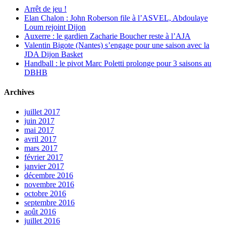
Arrêt de jeu !
Elan Chalon : John Roberson file à l’ASVEL, Abdoulaye
Loum rejoint Dijon
Auxerre : le gardien Zacharie Boucher reste à l’AJA
Valentin Bigote (Nantes) s’engage pour une saison avec la
JDA Dijon Basket
Handball : le pivot Marc Poletti prolonge pour 3 saisons au
DBHB
Archives
juillet 2017
juin 2017
mai 2017
avril 2017
mars 2017
février 2017
janvier 2017
décembre 2016
novembre 2016
octobre 2016
septembre 2016
août 2016
juillet 2016