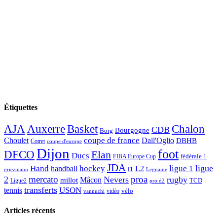
Étiquettes
AJA
Basket
Chalon
Auxerre
CDB
Bourgogne
Borg
Choulet
coupe de france
Dall'Oglio
DBHB
Cotret
coupe d'europe
Dijon
foot
DFCO
Elan
Ducs
fédérale 1
FIBA Europe Cup
JDA
Hand
ligue
hockey
ligue 1
handball
L2
l1
griezmann
Legname
mercato
proa
2
Nevers
rugby
Mâcon
millot
TCD
Ligue2
pro d2
transferts
USON
tennis
vélo
vidéo
vannuchi
Articles récents