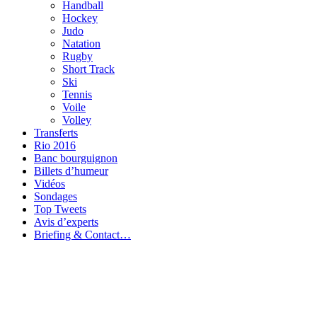
Handball
Hockey
Judo
Natation
Rugby
Short Track
Ski
Tennis
Voile
Volley
Transferts
Rio 2016
Banc bourguignon
Billets d’humeur
Vidéos
Sondages
Top Tweets
Avis d’experts
Briefing & Contact…