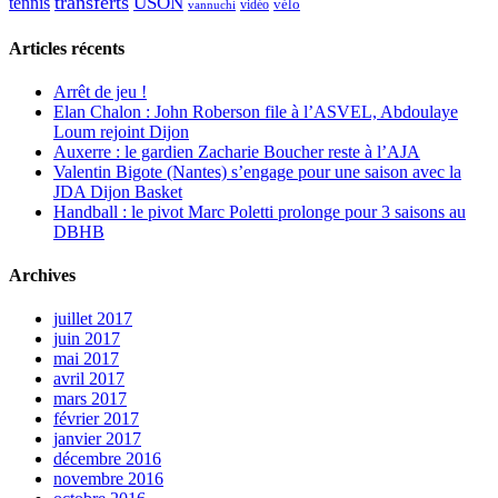
transferts
USON
tennis
vélo
vidéo
vannuchi
Articles récents
Arrêt de jeu !
Elan Chalon : John Roberson file à l’ASVEL, Abdoulaye
Loum rejoint Dijon
Auxerre : le gardien Zacharie Boucher reste à l’AJA
Valentin Bigote (Nantes) s’engage pour une saison avec la
JDA Dijon Basket
Handball : le pivot Marc Poletti prolonge pour 3 saisons au
DBHB
Archives
juillet 2017
juin 2017
mai 2017
avril 2017
mars 2017
février 2017
janvier 2017
décembre 2016
novembre 2016