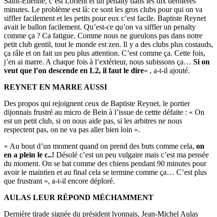
Saint-Etienne, c’est Lorient et un penalty dans les dix dernières
minutes. Le problème est là: ce sont les gros clubs pour qui on va
siffler facilement et les petits pour eux c’est facile. Baptiste Reynet
avait le ballon facilement. Qu’est-ce qu’on va siffler un penalty
comme ça ? Ca fatigue. Comme nous ne gueulons pas dans notre
petit club gentil, tout le monde est zen. Il y a des clubs plus costauds,
ça râle et on fait un peu plus attention. C’est comme ça. Cette fois,
j’en ai marre. A chaque fois à l’extérieur, nous subissons ça…
Si on
veut que l’on descende en L2, il faut le dire
« , a-t-il ajouté.
REYNET EN MARRE AUSSI
Des propos qui rejoignent ceux de Baptiste Reynet, le portier
dijonnais frustré au micro de Bein à l’issue de cettte défaite : « On
est un petit club, si on nous aide pas, si les arbitres ne nous
respectent pas, on ne va pas aller bien loin ».
« Au bout d’un moment quand on prend des buts comme cela,
on
en a plein le c..!
Désolé c’est un peu vulgaire mais c’est ma pensée
du moment. On se bat comme des chiens pendant 90 minutes pour
avoir le maintien et au final cela se termine comme ça… C’est plus
que frustrant », a-t-il encore déploré.
AULAS LEUR RÉPOND MÉCHAMMENT
Dernière tirade signée du président lyonnais, Jean-Michel Aulas