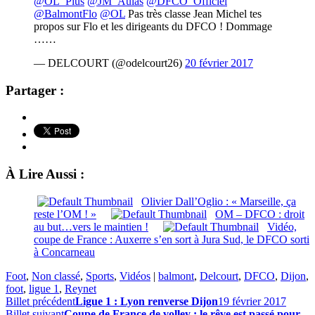
@OL_Plus
@JM_Aulas
@DFCO_Officiel
@BalmontFlo
@OL
Pas très classe Jean Michel tes
propos sur Flo et les dirigeants du DFCO ! Dommage
……
— DELCOURT (@odelcourt26)
20 février 2017
Partager :
À Lire Aussi :
Olivier Dall’Oglio : « Marseille, ça
reste l’OM ! »
OM – DFCO : droit
au but…vers le maintien !
Vidéo,
coupe de France : Auxerre s’en sort à Jura Sud, le DFCO sorti
à Concarneau
Foot
,
Non classé
,
Sports
,
Vidéos
|
balmont
,
Delcourt
,
DFCO
,
Dijon
,
foot
,
ligue 1
,
Reynet
Billet précédent
Ligue 1 : Lyon renverse Dijon
19 février 2017
Billet suivant
Coupe de France de volley : le rêve est passé pour