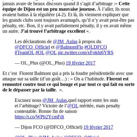
jamais avare de beaux discours quand il s’agit d’arbitrage :«
Cette
équipe de Dijon est un peu mauvaise joueuse.
À l’aller, ils nous
avaient battus à la régulière (4-2). Et là, ils viennent expliquer que
les grands clubs sont toujours avantagés, qu’il n’y avait peut-être pas
pénalty, etc. Bon, il y avait parfaitement pénalty, il y en avait même
un autre.
J’ai trouvé l’arbitrage excellent
».
Les déclarations de
@JM_Aulas
à propos du
@DFCO_Officiel
et
@BalmontFlo
#OLDFCO
#TeamOL
#OL
@OL
pic.twitter.com/xFokhi6YRS
— OL_Plus (@OL_Plus)
19 février 2017
Et c’est Florent Balmont qui a pris la foudre présidentielle avec une
attaque sur sa taille (d’un goût…) : « On a l’habitude.
Florent est
remontré contre tout ce qui bouge et par tout ce qui fait en sorte
de le dépasser par la taille
. ».
Excusez nous
@JM_Aulas
,quel rapport entre les stats
et l’arbitrage? Victoire de l’
@OL
méritée, mais penalty
contestable. Bonne fin de saison
https://t.co/WPb2YcmFdt
— Dijon FCO (@DFCO_Officiel)
19 février 2017