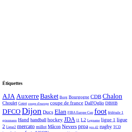
Étiquettes
AJA
Basket
Chalon
Auxerre
CDB
Bourgogne
Borg
Choulet
coupe de france
Dall'Oglio
DBHB
Cotret
coupe d'europe
Dijon
foot
DFCO
Elan
Ducs
fédérale 1
FIBA Europe Cup
JDA
Hand
ligue
hockey
ligue 1
handball
L2
l1
griezmann
Legname
mercato
proa
2
Nevers
rugby
Mâcon
millot
TCD
Ligue2
pro d2