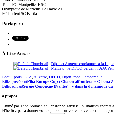
Tours FC Montpellier HSC
Olympique de Marseille Le Havre AC
FC Lorient SC Bastia
Partager :
À Lire Aussi :
Dijon et Auxerre condamnés à la Ligue 
Mercato : le DFCO perdant, l'AJA s'en 
Foot
,
Sports
|
AJA
,
Auxerre
,
DFCO
,
Dijon
,
foot
,
Gambardella
Billet précédent
Fiba Europe Cup : Chalon affrontera le Cibona Z
Billet suivant
Sergio Conceição (Nantes) : « dans la dynamique du 
à propos
Animé par Théo Souman et Christophe Tarrisse, journalistes sportifs 
N'hésitez pas à donner votre opinion, sur votre nouveau terrain de jeu 