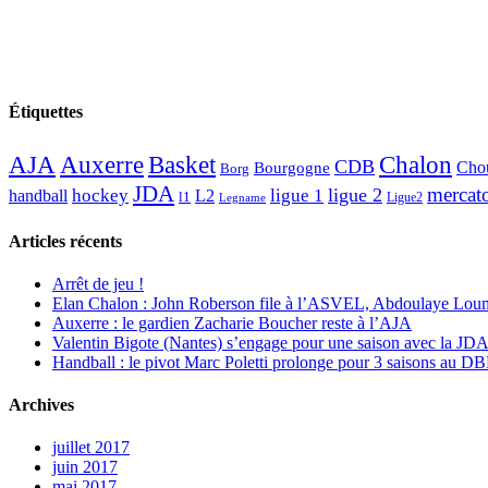
Étiquettes
AJA
Basket
Chalon
Auxerre
CDB
Chou
Bourgogne
Borg
JDA
mercat
ligue 2
hockey
ligue 1
handball
L2
l1
Ligue2
Legname
Articles récents
Arrêt de jeu !
Elan Chalon : John Roberson file à l’ASVEL, Abdoulaye Loum
Auxerre : le gardien Zacharie Boucher reste à l’AJA
Valentin Bigote (Nantes) s’engage pour une saison avec la JD
Handball : le pivot Marc Poletti prolonge pour 3 saisons au 
Archives
juillet 2017
juin 2017
mai 2017