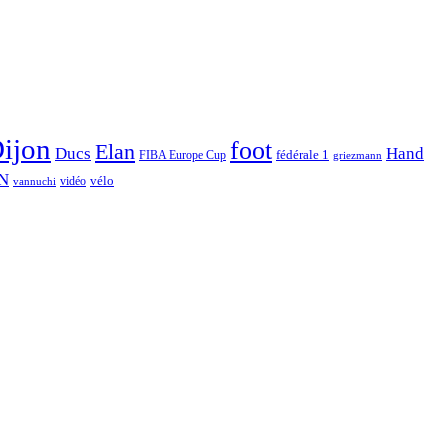
ijon
foot
Elan
Hand
Ducs
fédérale 1
FIBA Europe Cup
griezmann
N
vélo
vidéo
vannuchi