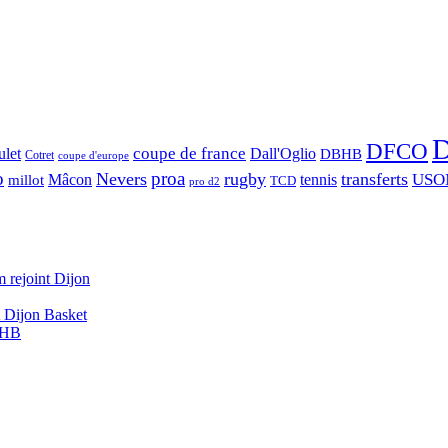
D
DFCO
let
coupe de france
Dall'Oglio
DBHB
Cotret
coupe d'europe
o
proa
Nevers
rugby
transferts
USO
Mâcon
tennis
millot
TCD
pro d2
 rejoint Dijon
A Dijon Basket
DBHB