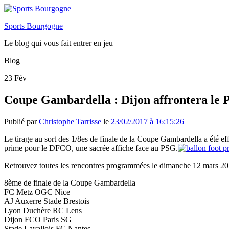
Sports Bourgogne
Le blog qui vous fait entrer en jeu
Blog
23
Fév
Coupe Gambardella : Dijon affrontera le 
Publié par
Christophe Tarrisse
le
23/02/2017 à 16:15:26
Le tirage au sort des 1/8es de finale de la Coupe Gambardella a été e
prime pour le DFCO, une sacrée affiche face au PSG.
Retrouvez toutes les rencontres programmées le dimanche 12 mars 20
8ème de finale de la Coupe Gambardella
FC Metz OGC Nice
AJ Auxerre Stade Brestois
Lyon Duchère RC Lens
Dijon FCO Paris SG
Stade Lavallois FC Nantes