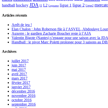
JDA
mercat
ligue 2
hockey
ligue 1
handball
L2
l1
Ligue2
Legname
Articles récents
Arrêt de jeu !
Elan Chalon : John Roberson file à l’ASVEL, Abdoulaye Loum
Auxerre : le gardien Zacharie Boucher reste à l’AJA
Valentin Bigote (Nantes) s’engage pour une saison avec la JD
Handball : le pivot Marc Poletti prolonge pour 3 saisons au 
Archives
juillet 2017
juin 2017
mai 2017
avril 2017
mars 2017
février 2017
janvier 2017
décembre 2016
novembre 2016
octobre 2016
septembre 2016