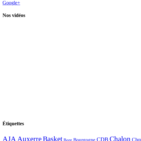
Google+
Nos vidéos
Étiquettes
AJA
Basket
Chalon
Auxerre
CDB
Chou
Bourgogne
Borg