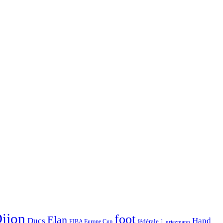
ijon
foot
Elan
Hand
Ducs
fédérale 1
FIBA Europe Cup
griezmann