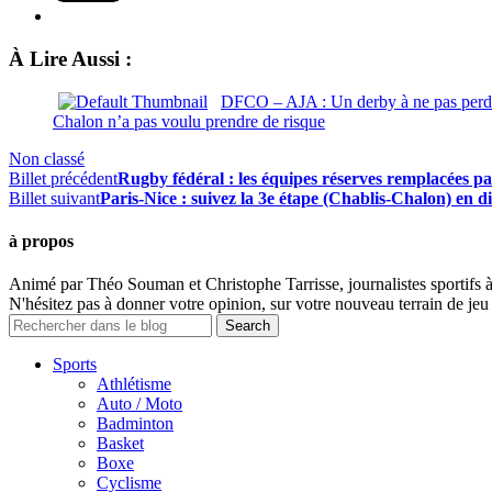
À Lire Aussi :
DFCO – AJA : Un derby à ne pas perd
Chalon n’a pas voulu prendre de risque
Non classé
Billet précédent
Rugby fédéral : les équipes réserves remplacées pa
Billet suivant
Paris-Nice : suivez la 3e étape (Chablis-Chalon) en d
à propos
Animé par Théo Souman et Christophe Tarrisse, journalistes sportifs 
N'hésitez pas à donner votre opinion, sur votre nouveau terrain de jeu 
Sports
Athlétisme
Auto / Moto
Badminton
Basket
Boxe
Cyclisme