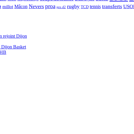
o
proa
Nevers
rugby
transferts
USO
Mâcon
tennis
millot
TCD
pro d2
 rejoint Dijon
A Dijon Basket
DBHB