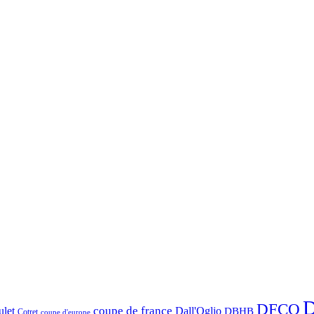
D
DFCO
let
coupe de france
Dall'Oglio
DBHB
Cotret
coupe d'europe