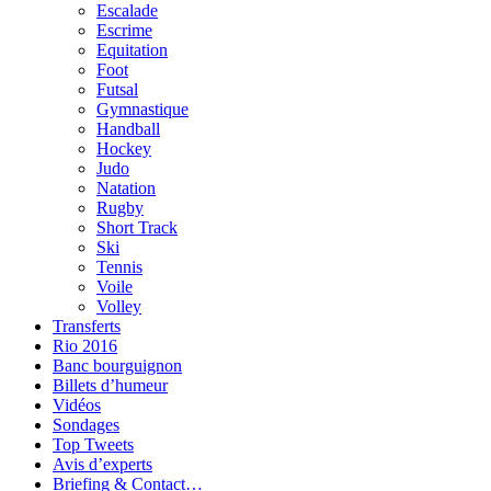
Escalade
Escrime
Equitation
Foot
Futsal
Gymnastique
Handball
Hockey
Judo
Natation
Rugby
Short Track
Ski
Tennis
Voile
Volley
Transferts
Rio 2016
Banc bourguignon
Billets d’humeur
Vidéos
Sondages
Top Tweets
Avis d’experts
Briefing & Contact…