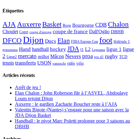
Étiquettes
AJA
Basket
Chalon
Auxerre
CDB
Bourgogne
Borg
Choulet
coupe de france
Dall'Oglio
DBHB
Cotret
coupe d'europe
Dijon
foot
DFCO
Elan
Ducs
fédérale 1
FIBA Europe Cup
JDA
Hand
ligue
hockey
ligue 1
handball
L2
l1
griezmann
Legname
mercato
proa
2
Nevers
rugby
Mâcon
millot
TCD
Ligue2
pro d2
transferts
USON
tennis
vélo
vidéo
vannuchi
Articles récents
Arrêt de jeu !
Elan Chalon : John Roberson file à l’ASVEL, Abdoulaye
Loum rejoint Dijon
Auxerre : le gardien Zacharie Boucher reste à l’AJA
Valentin Bigote (Nantes) s’engage pour une saison avec la
JDA Dijon Basket
Handball : le pivot Marc Poletti prolonge pour 3 saisons au
DBHB
Archives