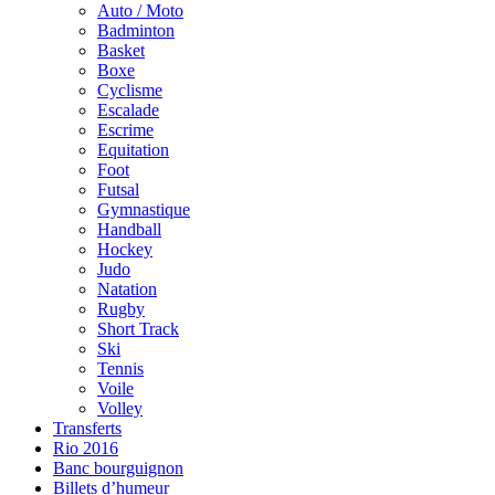
Auto / Moto
Badminton
Basket
Boxe
Cyclisme
Escalade
Escrime
Equitation
Foot
Futsal
Gymnastique
Handball
Hockey
Judo
Natation
Rugby
Short Track
Ski
Tennis
Voile
Volley
Transferts
Rio 2016
Banc bourguignon
Billets d’humeur