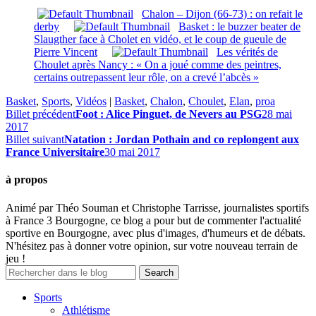
Chalon – Dijon (66-73) : on refait le
derby
Basket : le buzzer beater de
Slaugther face à Cholet en vidéo, et le coup de gueule de
Pierre Vincent
Les vérités de
Choulet après Nancy : « On a joué comme des peintres,
certains outrepassent leur rôle, on a crevé l’abcès »
Basket
,
Sports
,
Vidéos
|
Basket
,
Chalon
,
Choulet
,
Elan
,
proa
Billet précédent
Foot : Alice Pinguet, de Nevers au PSG
28 mai
2017
Billet suivant
Natation : Jordan Pothain and co replongent aux
France Universitaire
30 mai 2017
à propos
Animé par Théo Souman et Christophe Tarrisse, journalistes sportifs
à France 3 Bourgogne, ce blog a pour but de commenter l'actualité
sportive en Bourgogne, avec plus d'images, d'humeurs et de débats.
N'hésitez pas à donner votre opinion, sur votre nouveau terrain de
jeu !
Sports
Athlétisme