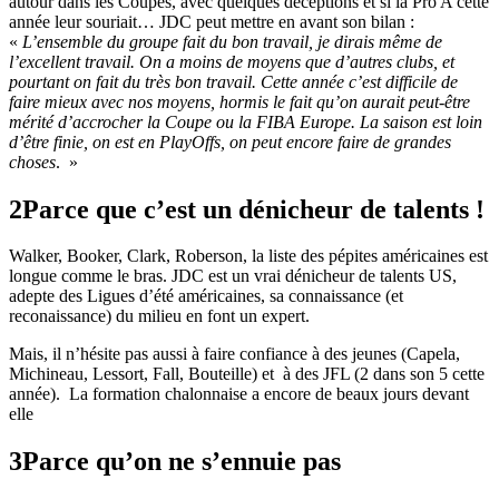
autour dans les Coupes, avec quelques déceptions et si la Pro A cette
année leur souriait… JDC peut mettre en avant son bilan :
«
L’ensemble du groupe fait du bon travail, je dirais même de
l’excellent travail. On a moins de moyens que d’autres clubs, et
pourtant on fait du très bon travail. Cette année c’est difficile de
faire mieux avec nos moyens, hormis le fait qu’on aurait peut-être
mérité d’accrocher la Coupe ou la FIBA Europe. La saison est loin
d’être finie, on est en PlayOffs, on peut encore faire de grandes
choses
. »
2
Parce que c’est un dénicheur de talents !
Walker, Booker, Clark, Roberson, la liste des pépites américaines est
longue comme le bras. JDC est un vrai dénicheur de talents US,
adepte des Ligues d’été américaines, sa connaissance (et
reconaissance) du milieu en font un expert.
Mais, il n’hésite pas aussi à faire confiance à des jeunes (Capela,
Michineau, Lessort, Fall, Bouteille) et à des JFL (2 dans son 5 cette
année).
La formation chalonnaise a encore de beaux jours devant
elle
3
Parce qu’on ne s’ennuie pas