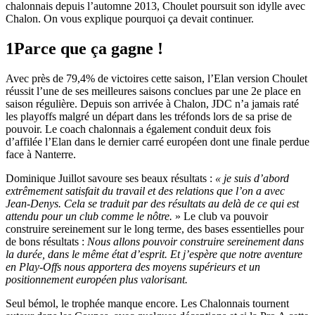
chalonnais depuis l’automne 2013, Choulet poursuit son idylle avec
Chalon. On vous explique pourquoi ça devait continuer.
1
Parce que ça gagne !
Avec près de 79,4% de victoires cette saison, l’Elan version Choulet
réussit l’une de ses meilleures saisons conclues par une 2e place en
saison régulière. Depuis son arrivée à Chalon, JDC n’a jamais raté
les playoffs malgré un départ dans les tréfonds lors de sa prise de
pouvoir. Le coach chalonnais a également conduit deux fois
d’affilée l’Elan dans le dernier carré européen dont une finale perdue
face à Nanterre.
Dominique Juillot savoure ses beaux résultats :
« je suis d’abord
extrêmement satisfait du travail et des relations que l’on a avec
Jean-Denys. Cela se traduit par des résultats au delà de ce qui est
attendu pour un club comme le nôtre.
» Le club va pouvoir
construire sereinement sur le long terme, des bases essentielles pour
de bons résultats :
Nous allons pouvoir construire sereinement dans
la durée, dans le même état d’esprit. Et j’espère que notre aventure
en Play-Offs nous apportera des moyens supérieurs et un
positionnement européen plus valorisant.
Seul bémol, le trophée manque encore. Les Chalonnais tournent