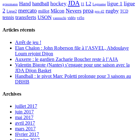
JDA
Hand
ligue
hockey
ligue 1
handball
L2
l1
griezmann
Legname
mercato
proa
2
Nevers
rugby
Mâcon
millot
TCD
Ligue2
pro d2
transferts
USON
tennis
vélo
vidéo
vannuchi
Articles récents
Arrêt de jeu !
Elan Chalon : John Roberson file à l’ASVEL, Abdoulaye
Loum rejoint Dijon
Auxerre : le gardien Zacharie Boucher reste à l’AJA
Valentin Bigote (Nantes) s’engage pour une saison avec la
JDA Dijon Basket
Handball : le pivot Marc Poletti prolonge pour 3 saisons au
DBHB
Archives
juillet 2017
juin 2017
mai 2017
avril 2017
mars 2017
février 2017
janvier 2017