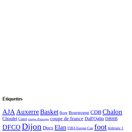
Étiquettes
AJA
Basket
Chalon
Auxerre
CDB
Bourgogne
Borg
Choulet
coupe de france
Dall'Oglio
DBHB
Cotret
coupe d'europe
Dijon
foot
DFCO
Elan
Ducs
fédérale 1
FIBA Europe Cup