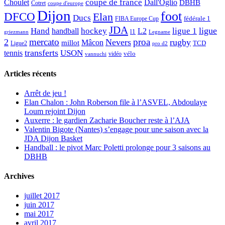
Choulet
coupe de france
Dall'Oglio
DBHB
Cotret
coupe d'europe
Dijon
foot
DFCO
Elan
Ducs
fédérale 1
FIBA Europe Cup
JDA
Hand
ligue
hockey
ligue 1
handball
L2
l1
griezmann
Legname
mercato
proa
2
Nevers
rugby
Mâcon
millot
TCD
Ligue2
pro d2
transferts
USON
tennis
vélo
vidéo
vannuchi
Articles récents
Arrêt de jeu !
Elan Chalon : John Roberson file à l’ASVEL, Abdoulaye
Loum rejoint Dijon
Auxerre : le gardien Zacharie Boucher reste à l’AJA
Valentin Bigote (Nantes) s’engage pour une saison avec la
JDA Dijon Basket
Handball : le pivot Marc Poletti prolonge pour 3 saisons au
DBHB
Archives
juillet 2017
juin 2017
mai 2017
avril 2017