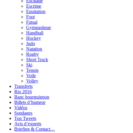
Escalade
Escrime
Equitation
Foot
Futsal
Gymnastique
Handball
Hockey
Judo
Natation
Rugby
Short Track
Ski
Tennis
Voile
Volley
Transferts
Rio 2016
Banc bourguignon
Billets d’humeur
Vidéos
Sondages
Top Tweets
Avis d’experts
Briefing & Contact…