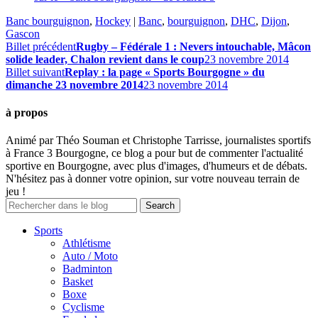
Banc bourguignon
,
Hockey
|
Banc
,
bourguignon
,
DHC
,
Dijon
,
Gascon
Billet précédent
Rugby – Fédérale 1 : Nevers intouchable, Mâcon
solide leader, Chalon revient dans le coup
23 novembre 2014
Billet suivant
Replay : la page « Sports Bourgogne » du
dimanche 23 novembre 2014
23 novembre 2014
à propos
Animé par Théo Souman et Christophe Tarrisse, journalistes sportifs
à France 3 Bourgogne, ce blog a pour but de commenter l'actualité
sportive en Bourgogne, avec plus d'images, d'humeurs et de débats.
N'hésitez pas à donner votre opinion, sur votre nouveau terrain de
jeu !
Sports
Athlétisme
Auto / Moto
Badminton
Basket
Boxe
Cyclisme