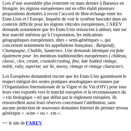
Lors d’une assemblée plus restreinte en mars dernier à Baranya en
Hongrie, les régions européennes ont en effet établi plusieurs
propositions destinées à revoir l’accord de libre-échange entre les
Etats-Unis et l’Europe. Inquiète de voir le système basculer dans un
contexte difficile pour les régions viticoles européennes, l’AREV
demande notamment que les Etats-Unis renoncent à utiliser, tant sur
leur marché intérieur qu’à l’exportation, les indications
géographiques européennes, dites « semi-génériques », qui
concernent notamment les appellations françaises :
Burgundy,
Champagne, Chablis, Sauternes. Une demande identique est faite
également pour
les mentions traditionnelles européennes (
château,
classic, clos, cream, crusted/crusting, fine, late bottled vintage,
noble, ruby, superior, sur lie, tawny, vintage et vintage character
).
Les Européens demandent encore que les Etats-Unis garantissent le
respect intégral des seules pratiques œnologiques reconnues par
l’Organisation Internationale de la Vigne et du Vin (OIV) pour tous
leurs vins exportés vers le marché européen et la reconnaissance du
« vin biologique » tel que défini par le règlement européen. Ils
renouvellent aussi leurs réserves concernant l’attribution, sans
aucune protection de nouveaux domaines Internet de premier niveau
générique « .wine » ou « .vin ».
=> le site de
l’AREV