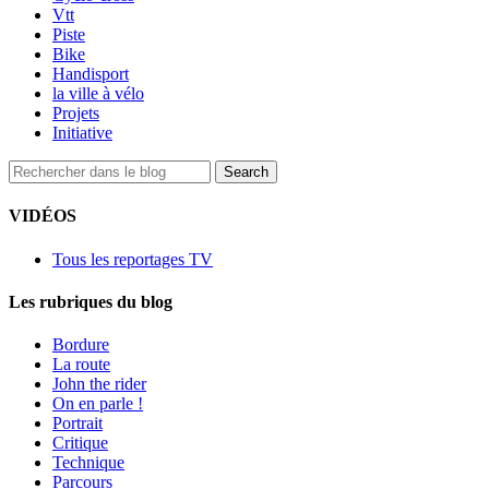
Vtt
Piste
Bike
Handisport
la ville à vélo
Projets
Initiative
VIDÉOS
Tous les reportages TV
Les rubriques du blog
Bordure
La route
John the rider
On en parle !
Portrait
Critique
Technique
Parcours