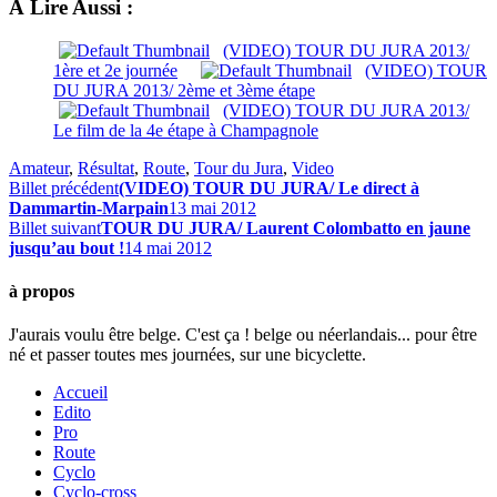
À Lire Aussi :
(VIDEO) TOUR DU JURA 2013/
1ère et 2e journée
(VIDEO) TOUR
DU JURA 2013/ 2ème et 3ème étape
(VIDEO) TOUR DU JURA 2013/
Le film de la 4e étape à Champagnole
Amateur
,
Résultat
,
Route
,
Tour du Jura
,
Video
Billet précédent
(VIDEO) TOUR DU JURA/ Le direct à
Dammartin-Marpain
13 mai 2012
Billet suivant
TOUR DU JURA/ Laurent Colombatto en jaune
jusqu’au bout !
14 mai 2012
à propos
J'aurais voulu être belge. C'est ça ! belge ou néerlandais... pour être
né et passer toutes mes journées, sur une bicyclette.
Accueil
Edito
Pro
Route
Cyclo
Cyclo-cross