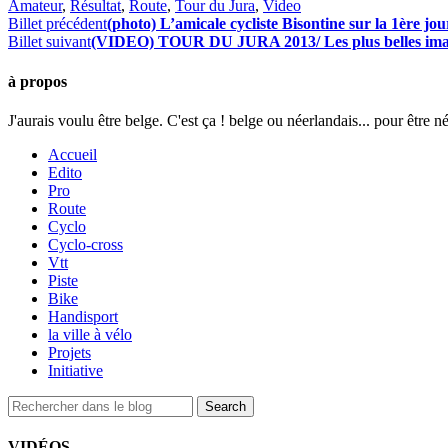
Amateur
,
Résultat
,
Route
,
Tour du Jura
,
Video
Billet précédent
(photo) L’amicale cycliste Bisontine sur la 1ère jo
Billet suivant
(VIDEO) TOUR DU JURA 2013/ Les plus belles imag
à propos
J'aurais voulu être belge. C'est ça ! belge ou néerlandais... pour être n
Accueil
Edito
Pro
Route
Cyclo
Cyclo-cross
Vtt
Piste
Bike
Handisport
la ville à vélo
Projets
Initiative
VIDÉOS