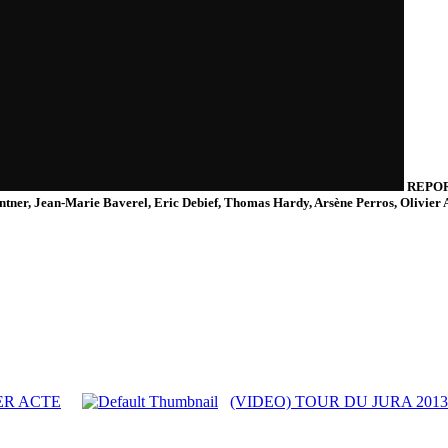
REPOR
ntner, Jean-Marie Baverel, Eric Debief, Thomas Hardy, Arsène Perros, Olivier Al
ER ACTE
(VIDEO) TOUR DU JURA 2013/ 1è