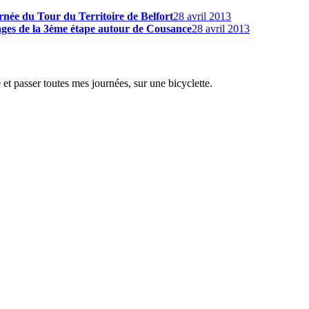
urnée du Tour du Territoire de Belfort
28 avril 2013
es de la 3ème étape autour de Cousance
28 avril 2013
é et passer toutes mes journées, sur une bicyclette.