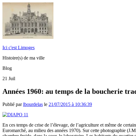
Ici c'est Limoges
Histoire(s) de ma ville
Blog
21
Juil
Années 1960: au temps de la boucherie tr
Publié par
lbourdelas
le
21/07/2015 à 10:36:39
En ces temps de crise de l’élevage, de l’agriculture et même de certai
Euromarché, au milieu des années 1970). Sur cette photographie (J.M. B
chambre froide, dans la cour, le laboratoire. Les habitants du quartier s