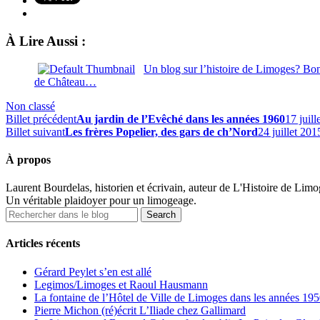
À Lire Aussi :
Un blog sur l’histoire de Limoges? Bon
de Château…
Non classé
Billet précédent
Au jardin de l’Evêché dans les années 1960
17 juill
Billet suivant
Les frères Popelier, des gars de ch’Nord
24 juillet 201
À propos
Laurent Bourdelas, historien et écrivain, auteur de L'Histoire de Limoges
Un véritable plaidoyer pour un limogeage.
Articles récents
Gérard Peylet s’en est allé
Legimos/Limoges et Raoul Hausmann
La fontaine de l’Hôtel de Ville de Limoges dans les années 1950
Pierre Michon (ré)écrit L’Iliade chez Gallimard