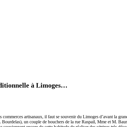
aditionnelle à Limoges…
ns commerces artisanaux, il faut se souvenir du Limoges d’avant la gran
ourdelas), un couple de bouchers de la rue Raspail, Mme et M. Baurianne
e souviennent encore de cette habitude de réaliser des vitrines très décor