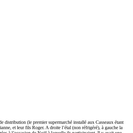
de distribution (le premier supermarché installé aux Casseaux étant
, et leur fils Roger. A droite l’étal (non réfrigéré), à gauche la
ées à l’occasion de Noël à laquelle ils participaient. Il y avait une