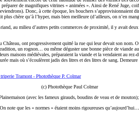
 à préparer de magnifiques vitrines « animées ». Ainsi de René Juge, coiff
reviendrons). Donc, à cette époque, les bouchers s’approvisionnaient di
it plus chère qu’à l’hyper, mais bien meilleure (d’ailleurs, on n’en mang
iand, au milieu d’autres petits commerces de proximité, il y avait deux
 Château, ont progressivement quitté la rue qui leur devait son nom. On 
la tradition, un rognon… ou même déguster une bonne pièce de viande aux 
eurs maisons médiévales, préparaient la viande et la vendaient au rez-de
ée mais où s’écoulèrent jadis des litres et des litres de sang. Demeure 
(c) Photothèque Paul Colmar
 Plainemaison (avec les fameux girauds, boudins de veau et de mouton); 
On note que les « normes » étaient moins rigoureuses qu’aujourd’hui