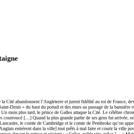
taigne
la Cité abandonnent l’Angleterre et jurent fidélité au roi de France, de
t Saint-Denis » du haut du portail et des murs au passage de la bannièr
Un mois plus tard, le prince de Galles attaque la Cité. Le célèbre chroniq
 très courroucé […] Quand la plus grande partie de ses gens fut arrivée, 
 Lancastre, le comte de Cambridge et le comte de Pembroke qu’on appelai
 Anglais entrèrent dans la ville] tout prêts à mal faire et courir la vi
genoux devant le prince et criaient : « Grâce, noble sire, grâce !… » Mai