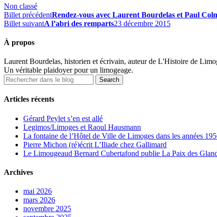
Non classé
Billet précédent
Rendez-vous avec Laurent Bourdelas et Paul Col
Billet suivant
A l’abri des remparts
23 décembre 2015
À propos
Laurent Bourdelas, historien et écrivain, auteur de L'Histoire de Limoges
Un véritable plaidoyer pour un limogeage.
Articles récents
Gérard Peylet s’en est allé
Legimos/Limoges et Raoul Hausmann
La fontaine de l’Hôtel de Ville de Limoges dans les années 1950
Pierre Michon (ré)écrit L’Iliade chez Gallimard
Le Limougeaud Bernard Cubertafond publie La Paix des Glandes
Archives
mai 2026
mars 2026
novembre 2025