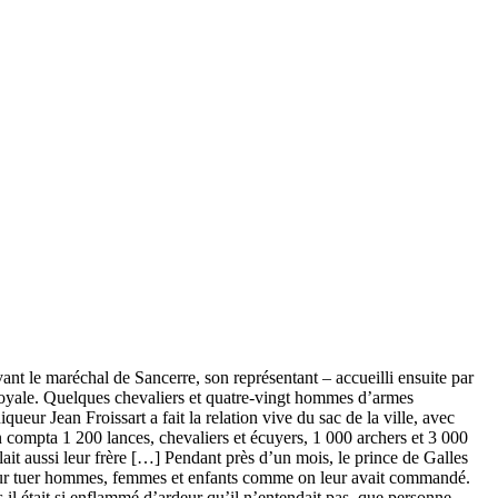
vant le maréchal de Sancerre, son représentant – accueilli ensuite par
e royale. Quelques chevaliers et quatre-vingt hommes d’armes
ueur Jean Froissart a fait la relation vive du sac de la ville, avec
on compta 1 200 lances, chevaliers et écuyers, 1 000 archers et 3 000
t aussi leur frère […] Pendant près d’un mois, le prince de Galles
lle pour tuer hommes, femmes et enfants comme on leur avait commandé.
s il était si enflammé d’ardeur qu’il n’entendait pas, que personne