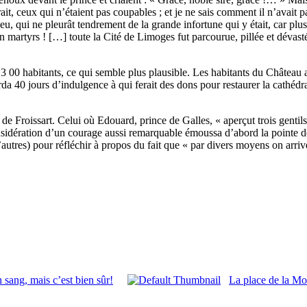
rait, ceux qui n’étaient pas coupables ; et je ne sais comment il n’avait
ieu, qui ne pleurât tendrement de la grande infortune qui y était, car p
en martyrs ! […] toute la Cité de Limoges fut parcourue, pillée et dévasté
 00 habitants, ce qui semble plus plausible. Les habitants du Château ap
rda 40 jours d’indulgence à qui ferait des dons pour restaurer la cathédr
e de Froissart. Celui où Edouard, prince de Galles, « aperçut trois genti
nsidération d’un courage aussi remarquable émoussa d’abord la pointe de 
’autres) pour réfléchir à propos du fait que « par divers moyens on arrive
 sang, mais c’est bien sûr!
La place de la Mot