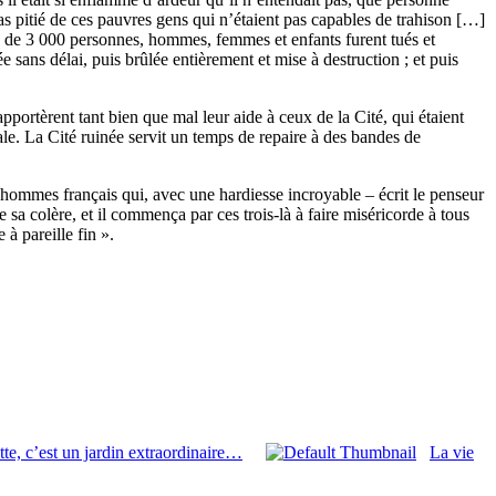
 pas pitié de ces pauvres gens qui n’étaient pas capables de trahison […]
lus de 3 000 personnes, hommes, femmes et enfants furent tués et
e sans délai, puis brûlée entièrement et mise à destruction ; et puis
portèrent tant bien que mal leur aide à ceux de la Cité, qui étaient
ale. La Cité ruinée servit un temps de repaire à des bandes de
lshommes français qui, avec une hardiesse incroyable – écrit le penseur
sa colère, et il commença par ces trois-là à faire miséricorde à tous
 à pareille fin ».
te, c’est un jardin extraordinaire…
La vie