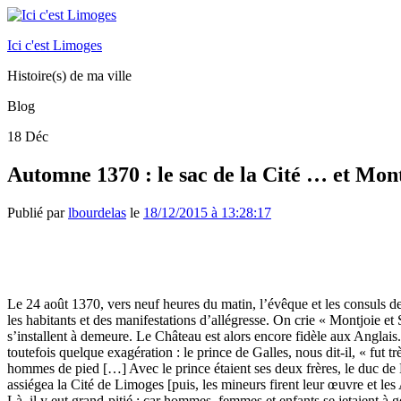
Ici c'est Limoges
Histoire(s) de ma ville
Blog
18
Déc
Automne 1370 : le sac de la Cité … et Mon
Publié par
lbourdelas
le
18/12/2015 à 13:28:17
Le 24 août 1370, vers neuf heures du matin, l’évêque et les consuls de 
les habitants et des manifestations d’allégresse. On crie « Montjoie e
s’installent à demeure. Le Château est alors encore fidèle aux Anglais. 
toutefois quelque exagération : le prince de Galles, nous dit-il, « fut
hommes de pied […] Avec le prince étaient ses deux frères, le duc de
assiégea la Cité de Limoges [puis, les mineurs firent leur œuvre et les
Là, il y eut grand-pitié ; car hommes, femmes et enfants se jetaient à 