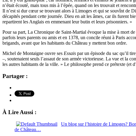
n’était écouté, mais tous mis à l’épée, quand on les trouvait et rencont
Il n’est si dur cœur se trouvant alors à Limoges et qui se souvînt de D
décapités pendant cette journée. Dieu en ait les âmes, car ils furent bi
repartirent les Anglais en emmenant leur butin et leurs prisonniers. »
Pour sa part, La Chronique de Saint-Martial évoque la mise à mort de 3
parfois leurs parents ou amis et en 1378, un concile réuni à Paris acco
brigands, avant que les habitants du Château y mettent bon ordre.
Michel de Montaigne ouvre ses
Essais
par un épisode du sac qu’il tir
–, soutenaient seuls l’assaut de son armée victorieuse. La vue et la co
les autres habitants de la ville. » Le philosophe prend ce prétexte (et d
Partager :
À Lire Aussi :
Un blog sur l’histoire de Limoges? Bon
de Château…