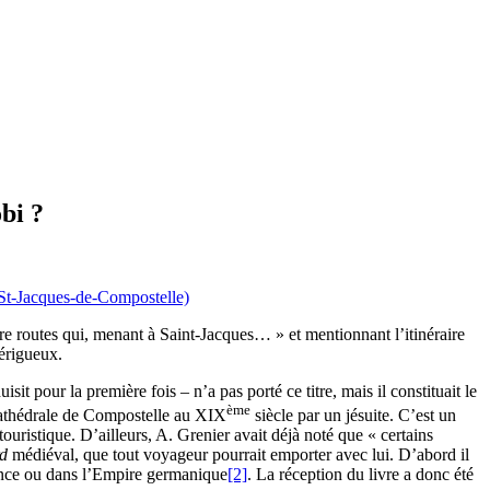
bi ?
re routes qui, menant à Saint-Jacques… » et mentionnant l’itinéraire
érigueux.
isit pour la première fois – n’a pas porté ce titre, mais il constituait le
ème
a cathédrale de Compostelle au XIX
siècle par un jésuite. C’est un
ouristique. D’ailleurs, A. Grenier avait déjà noté que « certains
rd
médiéval, que tout voyageur pourrait emporter avec lui. D’abord il
rance ou dans l’Empire germanique
[2]
. La réception du livre a donc été