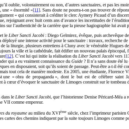
u’il oublie, volontairement ou non, d’autres sanctuaires, et pas les mo
, une « énormité »
[11]
. Sans doute ne pourra-t-on pas trouver de répon
rgument « qui consisterait à créditer le clerc Aymery Picaud d’un discern
e, rejoignant avec huit cents ans d’avance les incertitudes de l’éruditio
r l’authenticité de la carrière que la pieuse hagiographie lui avait prê
et le
Liber Sancti Jacobi
: Diego Gelmirez, évêque, puis archevêque de
l a déployé une intense activité pour le sanctuaire : travaux, recherche d
ré de la liturgie, plusieurs entretiens à Cluny avec le vénérable Hugues de
ujours la ville et la cathédrale, fait édifier un nouveau palais épiscopal,
nure
[12]
. C’est lui qui initie la réalisation du
Liber Sancti Jacobi
vers 113
ander qui a eu vraiment connaissance du
Guide
? Il n’a sans doute été lu
ques en disposaient, soit qu’ils soient de passage. Peut-être a-t-il été co
le, mais tout cela de manière modeste. En 2005, une étudiante, Florence 
est une « obra de propaganda », dont le but est de célébrer saint Jac
ent à cœur d’évoquer le sanctuaire de Limoges construit sur le tombeau 
s dans le
Liber Sancti Jacobi
, que l’historienne Denise Péricard-Méa a r
nse VII comme empereur.
ème
uves du royaume
au milieu du XVI
siècle, chez l’imprimeur parisien C
es cartes des chemins indiquent par la suite toujours Limoges comme po