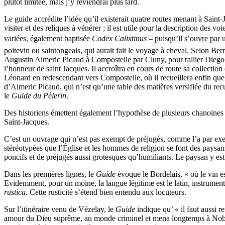
plutôt limitée, mais j’y reviendrai plus tard.
Le guide accrédite l’idée qu’il existerait quatre routes menant à Saint
visiter et des reliques à vénérer ; il est utile pour la description des 
variées, également baptisée
Codex Calixtinus
– puisqu’il s’ouvre par 
poitevin ou saintongeais, qui aurait fait le voyage à cheval. Selon Ber
Augustin Aimeric Picaud à Compostelle par Cluny, pour rallier Diego 
l’honneur de saint Jacques. Il accroîtra en cours de route sa collectio
Léonard en redescendant vers Compostelle, où il recueillera enfin que
d’Aimeric Picaud, qui n’est qu’une table des matières versifiée du recu
le
Guide du Pèlerin
.
Des historiens émettent également l’hypothèse de plusieurs chanoines 
Saint-Jacques.
C’est un ouvrage qui n’est pas exempt de préjugés, comme l’a par exem
stéréotypées que l’Église et les hommes de religion se font des paysa
poncifs et de préjugés aussi grotesques qu’humiliants. Le paysan y est d
Dans les premières lignes, le
Guide
évoque le Bordelais, « où le vin e
Evidemment, pour un moine, la langue légitime est le latin, instrument d
rustica
. Cette rusticité s’étend bien entendu aux locuteurs.
Sur l’itinéraire venu de Vézelay, le
Guide
indique qu’ « il faut aussi 
amour du Dieu suprême, au monde criminel et mena longtemps à Noblat, 