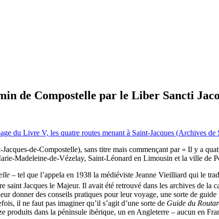
min de Compostelle par le Liber Sancti Jaco
-Jacques-de-Compostelle), sans titre mais commençant par « Il y a quat
arie-Madeleine-de-Vézelay, Saint-Léonard en Limousin et la ville de P
elle –
tel que l’appela en 1938 la médiéviste Jeanne Vieilliard qui le tradu
tre saint Jacques le Majeur. Il avait été retrouvé dans les archives de l
eur donner des conseils pratiques pour leur voyage, une sorte de guide t
efois, il ne faut pas imaginer qu’il s’agit d’une sorte de
Guide du Routa
nze produits dans la péninsule ibérique, un en Angleterre – aucun en F