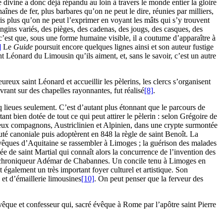
 divine a donc déjà répandu au loin à travers le monde entier la gloire
înes de fer, plus barbares qu’on ne peut le dire, réunies par milliers,
ris plus qu’on ne peut l’exprimer en voyant les mâts qui s’y trouvent
engins variés, des pièges, des cadenas, des jougs, des casques, des
, c’est que, sous une forme humaine visible, il a coutume d’apparaître à
]
Le
Guide
poursuit encore quelques lignes ainsi et son auteur fustige
nt Léonard du Limousin qu’ils aiment, et, sans le savoir, c’est un autre
reux saint Léonard et accueillir les pèlerins, les clercs s’organisent
rant sur des chapelles rayonnantes, fut réalisé
[8]
.
q lieues seulement. C’est d’autant plus étonnant que le parcours de
tant bien dotée de tout ce qui peut attirer le pèlerin : selon Grégoire de
 deux compagnons, Austriclinien et Alpinien, dans une crypte surmontée
té canoniale puis adoptèrent en 848 la règle de saint Benoît. La
 évêques d’Aquitaine se rassembler à Limoges ; la guérison des malades
mée de saint Martial qui connaît alors la concurrence de l’invention des
ar le chroniqueur Adémar de Chabannes. Un concile tenu à Limoges en
 également un très important foyer culturel et artistique. Son
 et d’émaillerie limousines
[10]
. On peut penser que la ferveur des
évêque et confesseur qui, sacré évêque à Rome par l’apôtre saint Pierre