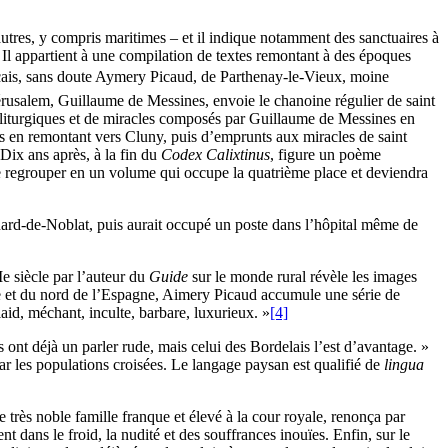
’autres, y compris maritimes – et il indique notamment des sanctuaires à
le. Il appartient à une compilation de textes remontant à des époques
ançais, sans doute Aymery Picaud, de Parthenay-le-Vieux, moine
 Jérusalem, Guillaume de Messines, envoie le chanoine régulier de saint
 liturgiques et de miracles composés par Guillaume de Messines en
iens en remontant vers Cluny, puis d’emprunts aux miracles de saint
Dix ans après, à la fin du
Codex Calixtinus
, figure un poème
à se regrouper en un volume qui occupe la quatrième place et deviendra
nard-de-Noblat, puis aurait occupé un poste dans l’hôpital même de
e siècle par l’auteur du
Guide
sur le monde rural révèle les images
nce et du nord de l’Espagne, Aimery Picaud accumule une série de
laid, méchant, inculte, barbare, luxurieux. »
[4]
 ont déjà un parler rude, mais celui des Bordelais l’est d’avantage. »
 par les populations croisées. Le langage paysan est qualifié de
lingua
e très noble famille franque et élevé à la cour royale, renonça par
ans le froid, la nudité et des souffrances inouïes. Enfin, sur le