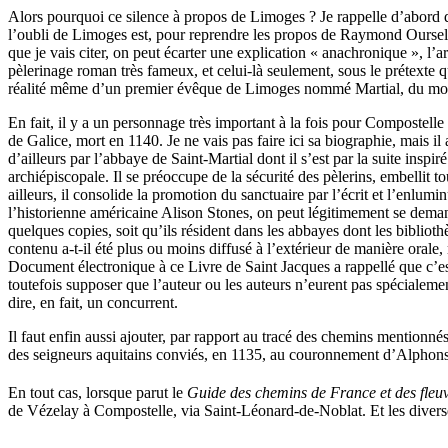
Alors pourquoi ce silence à propos de Limoges ? Je rappelle d’abord q
l’oubli de Limoges est, pour reprendre les propos de Raymond Oursel
que je vais citer, on peut écarter une explication « anachronique », l’a
pèlerinage roman très fameux, et celui-là seulement, sous le prétexte qu
réalité même d’un premier évêque de Limoges nommé Martial, du moins su
En fait, il y a un personnage très important à la fois pour Compostelle 
de Galice, mort en 1140. Je ne vais pas faire ici sa biographie, mais i
d’ailleurs par l’abbaye de Saint-Martial dont il s’est par la suite inspi
archiépiscopale. Il se préoccupe de la sécurité des pèlerins, embellit to
ailleurs, il consolide la promotion du sanctuaire par l’écrit et l’enlumi
l’historienne américaine Alison Stones, on peut légitimement se dem
quelques copies, soit qu’ils résident dans les abbayes dont les bibliothè
contenu a-t-il été plus ou moins diffusé à l’extérieur de manière ora
Document électronique à ce Livre de Saint Jacques a rappellé que c’
toutefois supposer que l’auteur ou les auteurs n’eurent pas spécialem
dire, en fait, un concurrent.
Il faut enfin aussi ajouter, par rapport au tracé des chemins mentionné
des seigneurs aquitains conviés, en 1135, au couronnement d’Alpho
En tout cas, lorsque parut le
Guide des chemins de France et des fle
de Vézelay à Compostelle, via Saint-Léonard-de-Noblat. Et les divers