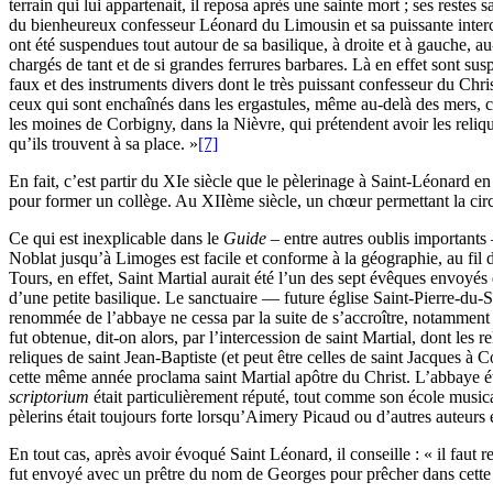
terrain qui lui appartenait, il reposa après une sainte mort ; ses restes s
du bienheureux confesseur Léonard du Limousin et sa puissante intercessi
ont été suspendues tout autour de sa basilique, à droite et à gauche, 
chargés de tant et de si grandes ferrures barbares. Là en effet sont su
faux et des instruments divers dont le très puissant confesseur du Chris
ceux qui sont enchaînés dans les ergastules, même au-delà des mers, c
les moines de Corbigny, dans la Nièvre, qui prétendent avoir les relique
qu’ils trouvent à sa place. »
[7]
En fait, c’est partir du XIe siècle que le pèlerinage à Saint-Léonard en
pour former un collège. Au XIIème siècle, un chœur permettant la circu
Ce qui est inexplicable dans le
Guide
– entre autres oublis importants
Noblat jusqu’à Limoges est facile et conforme à la géographie, au fil 
Tours, en effet, Saint Martial aurait été l’un des sept évêques envoy
d’une petite basilique. Le sanctuaire — future église Saint-Pierre-du-
renommée de l’abbaye ne cessa par la suite de s’accroître, notamment 
fut obtenue, dit-on alors, par l’intercession de saint Martial, dont les
reliques de saint Jean-Baptiste (et peut être celles de saint Jacques 
cette même année proclama saint Martial apôtre du Christ. L’abbaye étai
scriptorium
était particulièrement réputé, tout comme son école musical
pèlerins était toujours forte lorsqu’Aimery Picaud ou d’autres auteurs 
En tout cas, après avoir évoqué Saint Léonard, il conseille : « il faut
fut envoyé avec un prêtre du nom de Georges pour prêcher dans cette 