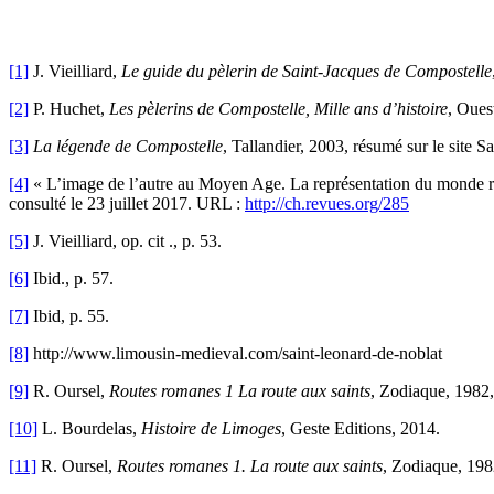
[1]
J. Vieilliard,
Le guide du pèlerin de Saint-Jacques de Compostelle
[2]
P. Huchet,
Les pèlerins de Compostelle, Mille ans d’histoire
, Oues
[3]
La légende de Compostelle
, Tallandier, 2003, résumé sur le site S
[4]
« L’image de l’autre au Moyen Age. La représentation du monde ru
consulté le 23 juillet 2017. URL :
http://ch.revues.org/285
[5]
J. Vieilliard, op. cit ., p. 53.
[6]
Ibid., p. 57.
[7]
Ibid, p. 55.
[8]
http://www.limousin-medieval.com/saint-leonard-de-noblat
[9]
R. Oursel,
Routes romanes 1 La route aux saints
, Zodiaque, 1982,
[10]
L. Bourdelas,
Histoire de Limoges
, Geste Editions, 2014.
[11]
R. Oursel,
Routes romanes 1. La route aux saints
, Zodiaque, 198