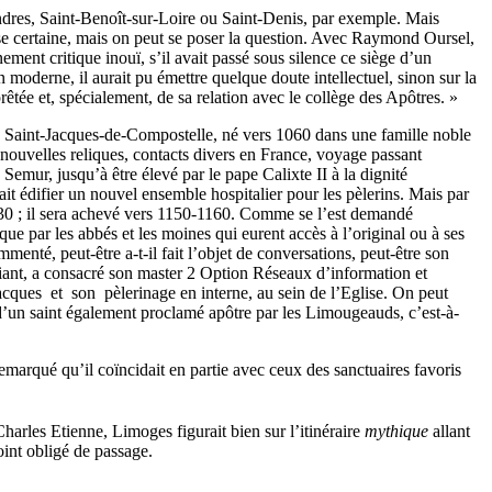
indres, Saint-Benoît-sur-Loire ou Saint-Denis, par exemple. Mais
se certaine, mais on peut se poser la question. Avec Raymond Oursel,
ement critique inouï, s’il avait passé sous silence ce siège d’un
n moderne, il aurait pu émettre quelque doute intellectuel, sinon sur la
tée et, spécialement, de sa relation avec le collège des Apôtres. »
 Saint-Jacques-de-Compostelle, né vers 1060 dans une famille noble
e nouvelles reliques, contacts divers en France, voyage passant
 Semur, jusqu’à être élevé par le pape Calixte II à la dignité
 fait édifier un nouvel ensemble hospitalier pour les pèlerins. Mais par
0 ; il sera achevé vers 1150-1160. Comme se l’est demandé
 que par les abbés et les moines qui eurent accès à l’original ou à ses
mmenté, peut-être a-t-il fait l’objet de conversations, peut-être son
Viant, a consacré son master 2 Option Réseaux d’information et
ques et son pèlerinage en interne, au sein de l’Eglise. On peut
d’un saint également proclamé apôtre par les Limougeauds, c’est-à-
emarqué qu’il coïncidait en partie avec ceux des sanctuaires favoris
harles Etienne, Limoges figurait bien sur l’itinéraire
mythique
allant
int obligé de passage.