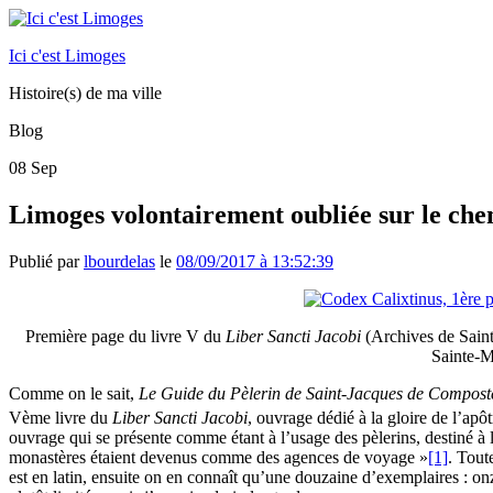
Ici c'est Limoges
Histoire(s) de ma ville
Blog
08
Sep
Limoges volontairement oubliée sur le che
Publié par
lbourdelas
le
08/09/2017 à 13:52:39
Première page du livre V du
Liber Sancti Jacobi
(Archives de Saint
Sainte-M
Comme on le sait,
Le Guide du Pèlerin de Saint-Jacques de Compost
Vème livre du
Liber Sancti Jacobi
, ouvrage dédié à la gloire de l’apô
ouvrage qui se présente comme étant à l’usage des pèlerins, destiné à l
monastères étaient devenus comme des agences de voyage »
[1]
. Tout
est en latin, ensuite on en connaît qu’une douzaine d’exemplaires : o