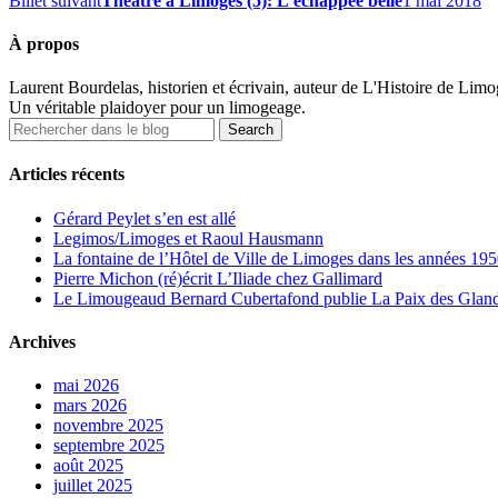
Billet suivant
Théâtre à Limoges (5): L’échappée belle
1 mai 2018
À propos
Laurent Bourdelas, historien et écrivain, auteur de L'Histoire de Limoges
Un véritable plaidoyer pour un limogeage.
Articles récents
Gérard Peylet s’en est allé
Legimos/Limoges et Raoul Hausmann
La fontaine de l’Hôtel de Ville de Limoges dans les années 1950
Pierre Michon (ré)écrit L’Iliade chez Gallimard
Le Limougeaud Bernard Cubertafond publie La Paix des Glandes
Archives
mai 2026
mars 2026
novembre 2025
septembre 2025
août 2025
juillet 2025