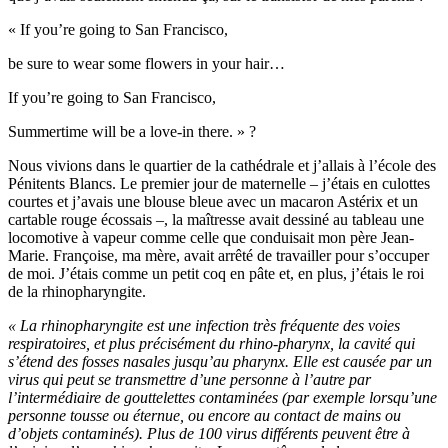
« If you’re going to San Francisco,
be sure to wear some flowers in your hair…
If you’re going to San Francisco,
Summertime will be a love-in there. » ?
Nous vivions dans le quartier de la cathédrale et j’allais à l’école des
Pénitents Blancs. Le premier jour de maternelle – j’étais en culottes
courtes et j’avais une blouse bleue avec un macaron Astérix et un
cartable rouge écossais –, la maîtresse avait dessiné au tableau une
locomotive à vapeur comme celle que conduisait mon père Jean-
Marie. Françoise, ma mère, avait arrêté de travailler pour s’occuper
de moi. J’étais comme un petit coq en pâte et, en plus, j’étais le roi
de la rhinopharyngite.
« La rhinopharyngite est une infection très fréquente des voies
respiratoires, et plus précisément du rhino-pharynx, la cavité qui
s’étend des fosses nasales jusqu’au pharynx. Elle est causée par un
virus qui peut se transmettre d’une personne à l’autre par
l’intermédiaire de gouttelettes contaminées (par exemple lorsqu’une
personne tousse ou éternue, ou encore au contact de mains ou
d’objets contaminés). Plus de 100 virus différents peuvent être à