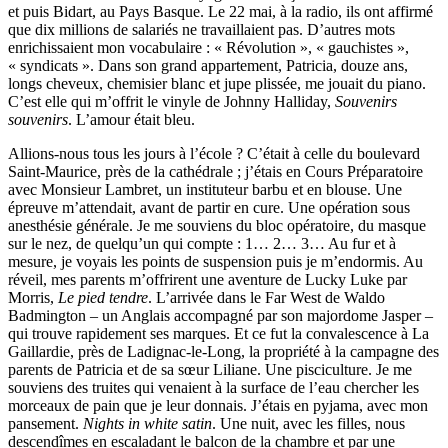
et puis Bidart, au Pays Basque. Le 22 mai, à la radio, ils ont affirmé
que dix millions de salariés ne travaillaient pas. D’autres mots
enrichissaient mon vocabulaire : « Révolution », « gauchistes »,
« syndicats ». Dans son grand appartement, Patricia, douze ans,
longs cheveux, chemisier blanc et jupe plissée, me jouait du piano.
C’est elle qui m’offrit le vinyle de Johnny Halliday,
Souvenirs
souvenirs
. L’amour était bleu.
Allions-nous tous les jours à l’école ? C’était à celle du boulevard
Saint-Maurice, près de la cathédrale ; j’étais en Cours Préparatoire
avec Monsieur Lambret, un instituteur barbu et en blouse. Une
épreuve m’attendait, avant de partir en cure. Une opération sous
anesthésie générale. Je me souviens du bloc opératoire, du masque
sur le nez, de quelqu’un qui compte : 1… 2… 3… Au fur et à
mesure, je voyais les points de suspension puis je m’endormis. Au
réveil, mes parents m’offrirent une aventure de Lucky Luke par
Morris,
Le pied tendre
. L’arrivée dans le Far West de Waldo
Badmington – un Anglais accompagné par son majordome Jasper –
qui trouve rapidement ses marques. Et ce fut la convalescence à La
Gaillardie, près de Ladignac-le-Long, la propriété à la campagne des
parents de Patricia et de sa sœur Liliane. Une pisciculture. Je me
souviens des truites qui venaient à la surface de l’eau chercher les
morceaux de pain que je leur donnais. J’étais en pyjama, avec mon
pansement.
Nights in white satin
. Une nuit, avec les filles, nous
descendîmes en escaladant le balcon de la chambre et par une