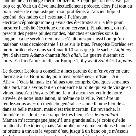
cinquième au collège Pierre Donzelot. A l’époque, on ne savait pas
trop ce qu’était un élève intellectuellement précoce, alors j’ai tout eu
pour tenter de diagnostiquer mon problème, à l’ancien hôpital
général, des radios de l’estomac à l’effrayant
électroencéphalogramme (j’avais des électrodes sur la tête pour
mesurer l’activité électrique de mon cerveau). Finalement, on m’a
prescrit des petites pilules rondes, blanches et sucrées sous la
langue ; ça ne servit à rien, mais c’était presque aussi bon qu’un
malabar, sans décalcomanie à faire sur le bras. Françoise Dorléac est
morte brûlée vive dans sa Renault 10 sans que je le sache.
Light my
fire
. Salvatore Adamo chantait
Inch allah
. La guerre durerait six
jours. En fin d’après-midi, sur Europe 1, il y avait
Salut les Copains
.
Le docteur Leblois a conseillé à mes parents de m’envoyer en cure
thermale à La Bourboule, pour mes problèmes « d’Eau – Air –
Aile ». J’étais là, mais je n’ai pas tout compris. Quelques semaines
plus tard, nous avons fait en deudeuche la route qui va de virage en
virage jusqu’au Puy-de-Dôme. Je n’ai aucun souvenir de notre
arrivée, de notre installation, ni même de la ville. Peut-être un
rendez-vous avec un médecin généraliste – une femme blonde –
dans sa belle maison, mais c’est très incertain. En revanche, la
première fois dont je me rappelle très bien, c’est
le brouillard
.
Maman m’accompagne jusqu’à une grande salle, je crois qu’elle
m’attend à l’extérieur, mais j’ai oublié, une dame en blouse blanche
m’oriente à travers la vapeur d’eau jusqu’à un banc où je m’assois.