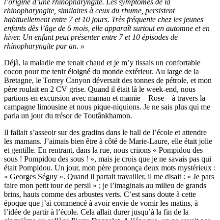
l’origine d’une rhinopharyngite. Les symptômes de la
rhinopharyngite, similaires à ceux du rhume, persistent
habituellement entre 7 et 10 jours. Très fréquente chez les jeunes
enfants dès l’âge de 6 mois, elle apparaît surtout en automne et en
hiver. Un enfant peut présenter entre 7 et 10 épisodes de
rhinopharyngite par an. »
Déjà, la maladie me tenait chaud et je m’y tissais un confortable
cocon pour me tenir éloigné du monde extérieur. Au large de la
Bretagne, le Torrey Canyon déversait des tonnes de pétrole, et mon
père roulait en 2 CV grise. Quand il était là le week-end, nous
partions en excursion avec maman et mamie – Rose – à travers la
campagne limousine et nous pique-niquions. Je ne sais plus qui me
parla un jour du trésor de Toutânkhamon.
Il fallait s’asseoir sur des gradins dans le hall de l’école et attendre
les mamans. J’aimais bien être à côté de Marie-Laure, elle était jolie
et gentille. En rentrant, dans la rue, nous criions « Pompidou des
sous ! Pompidou des sous ! », mais je crois que je ne savais pas qui
était Pompidou. Un jour, mon père prononça deux mots mystérieux :
« Georges Séguy ». Quand il partait travailler, il me disait : « Je pars
faire mon petit tour de persil » ; je l’imaginais au milieu de grands
brins, hauts comme des arbustes verts. C’est sans doute à cette
époque que j’ai commencé à avoir envie de vomir les matins, à
l’idée de partir à l’école. Cela allait durer jusqu’à la fin de la