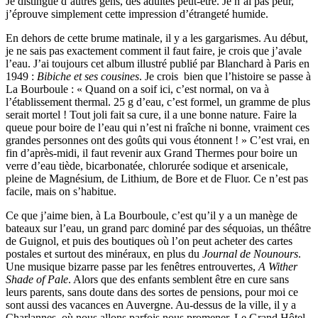
Je distingue d’autres gens, des adultes peut-être. Je n’ai pas peur,
j’éprouve simplement cette impression d’étrangeté humide.
En dehors de cette brume matinale, il y a les gargarismes. Au début,
je ne sais pas exactement comment il faut faire, je crois que j’avale
l’eau. J’ai toujours cet album illustré publié par Blanchard à Paris en
1949 :
Bibiche et ses cousines
. Je crois bien que l’histoire se passe à
La Bourboule : « Quand on a soif ici, c’est normal, on va à
l’établissement thermal. 25 g d’eau, c’est formel, un gramme de plus
serait mortel ! Tout joli fait sa cure, il a une bonne nature. Faire la
queue pour boire de l’eau qui n’est ni fraîche ni bonne, vraiment ces
grandes personnes ont des goûts qui vous étonnent ! » C’est vrai, en
fin d’après-midi, il faut revenir aux Grand Thermes pour boire un
verre d’eau tiède, bicarbonatée, chlorurée sodique et arsenicale,
pleine de Magnésium, de Lithium, de Bore et de Fluor. Ce n’est pas
facile, mais on s’habitue.
Ce que j’aime bien, à La Bourboule, c’est qu’il y a un manège de
bateaux sur l’eau, un grand parc dominé par des séquoias, un théâtre
de Guignol, et puis des boutiques où l’on peut acheter des cartes
postales et surtout des minéraux, en plus du
Journal de Nounours
.
Une musique bizarre passe par les fenêtres entrouvertes,
A Wither
Shade of Pale
. Alors que des enfants semblent être en cure sans
leurs parents, sans doute dans des sortes de pensions, pour moi ce
sont aussi des vacances en Auvergne. Au-dessus de la ville, il y a
Charlannes, où nous allons parfois nous promener. Le Grand Hôtel,