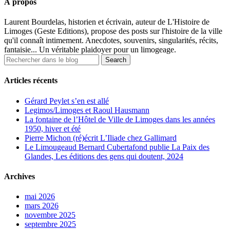
À propos
Laurent Bourdelas, historien et écrivain, auteur de L'Histoire de
Limoges (Geste Editions), propose des posts sur l'histoire de la ville
qu'il connaît intimement. Anecdotes, souvenirs, singularités, récits,
fantaisie... Un véritable plaidoyer pour un limogeage.
Articles récents
Gérard Peylet s’en est allé
Legimos/Limoges et Raoul Hausmann
La fontaine de l’Hôtel de Ville de Limoges dans les années
1950, hiver et été
Pierre Michon (ré)écrit L’Iliade chez Gallimard
Le Limougeaud Bernard Cubertafond publie La Paix des
Glandes, Les éditions des gens qui doutent, 2024
Archives
mai 2026
mars 2026
novembre 2025
septembre 2025