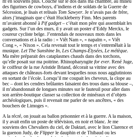
m’en souviens plus. Couché sur le dos dans ma chambre, au milieu
des figurines de cowboys, d’indiens et de soldats de la Guerre de
Sécession, je lisais et relisais
Tom Sawyer
. Je n’avais pas de frère,
alors j’imaginais que c’était Huckleberry Finn. Mes parents
m’avaient abonné à
Pif gadget
– c’était mon père qui assemblait les
gadgets. Sur l’un des murs, il y avait un poster d’Eddy Merckx, le
coureur cycliste belge. J’entendais de nouveaux mots dans les
conversations et à la radio : « Viêt Nam », « napalm », « Viêt
Cong », « Nixon ». Cela revenait tout le temps et s’entremêlait à la
musique.
Let The Sunshine In
,
Les Champs-Élysées
,
Le métèque
.
Ma mère préparait des cataplasmes chauds dans des torchons,
qu’elle posait sur ma poitrine. Rhinopharyngite
for ever
. René Juge,
le coiffeur de la rue Aristide Briand, décorait sa vitrine avec des
attaques de châteaux-forts devant lesquelles nous nous agglutinions
en sortant de l’école. Lorsqu’il me coupait les cheveux, la clope au
bec – dont les cendres brûlantes faisaient des trous dans sa blouse –,
il m’abandonnait de longues minutes sur le fauteuil pour aller dans
son arrière-boutique classer sa collection de minéraux et d’objets
archéologiques, puis il revenait me parler de ses ancêtres, « des
bouchers de Limoges ».
A la récré, on jouait au ballon prisonnier et à la guerre. A la maison,
il y avait enfin un poste de télévision, en noir et blanc. Je me
souviens des Chevaliers du ciel, de Daktari, avec le lion Clarence et
la guenon Judy, de
Flipper
le dauphin et de Thibaud ou les