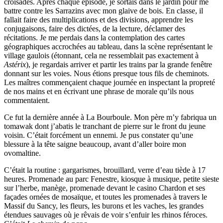
croisades. Après chaque épisode, je sortais dans le jardin pour me
battre contre les Sarrazins avec mon glaive de bois. En classe, il
fallait faire des multiplications et des divisions, apprendre les
conjugaisons, faire des dictées, de la lecture, déclamer des
récitations. Je me perdais dans la contemplation des cartes
géographiques accrochées au tableau, dans la scène représentant le
village gaulois (étonnant, cela ne ressemblait pas exactement à
Astérix
), je regardais arriver et partir les trains par la grande fenêtre
donnant sur les voies. Nous étions presque tous fils de cheminots.
Les maîtres commençaient chaque journée en inspectant la propreté
de nos mains et en écrivant une phrase de morale qu’ils nous
commentaient.
Ce fut la dernière année à La Bourboule. Mon père m’y fabriqua un
tomawak dont j’abatis le tranchant de pierre sur le front du jeune
voisin. C’était forcément un ennemi. Je pus constater qu’une
blessure à la tête saigne beaucoup, avant d’aller boire mon
ovomaltine.
C’était la routine : gargarismes, brouillard, verre d’eau tiède à 17
heures. Promenade au parc Fenestre, kiosque à musique, petite sieste
sur l’herbe, manège, promenade devant le casino Chardon et ses
façades ornées de mosaïque, et toutes les promenades à travers le
Massif du Sancy, les fleurs, les burons et les vaches, les grandes
étendues sauvages où je rêvais de voir s’enfuir les rhinos féroces.