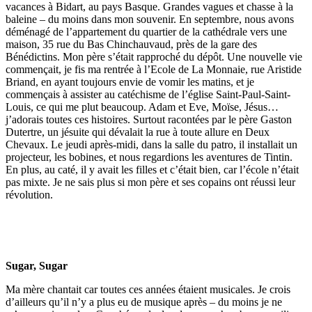
vacances à Bidart, au pays Basque. Grandes vagues et chasse à la
baleine – du moins dans mon souvenir. En septembre, nous avons
déménagé de l’appartement du quartier de la cathédrale vers une
maison, 35 rue du Bas Chinchauvaud, près de la gare des
Bénédictins. Mon père s’était rapproché du dépôt. Une nouvelle vie
commençait, je fis ma rentrée à l’Ecole de La Monnaie, rue Aristide
Briand, en ayant toujours envie de vomir les matins, et je
commençais à assister au catéchisme de l’église Saint-Paul-Saint-
Louis, ce qui me plut beaucoup. Adam et Eve, Moïse, Jésus…
j’adorais toutes ces histoires. Surtout racontées par le père Gaston
Dutertre, un jésuite qui dévalait la rue à toute allure en Deux
Chevaux. Le jeudi après-midi, dans la salle du patro, il installait un
projecteur, les bobines, et nous regardions les aventures de Tintin.
En plus, au caté, il y avait les filles et c’était bien, car l’école n’était
pas mixte. Je ne sais plus si mon père et ses copains ont réussi leur
révolution.
Sugar, Sugar
Ma mère chantait car toutes ces années étaient musicales. Je crois
d’ailleurs qu’il n’y a plus eu de musique après – du moins je ne