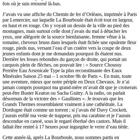
fois où je suis retourné là-bas.
J’avais vu une affiche du Chemin de fer d’Orléans, imprimée à Paris
par Lemercier, sur laquelle La Bourboule était écrit tout en largeur,
en haut et en rouge. On y voyait un dessin de la ville au pied des
montagnes, mais surtout celle dont j’avais du mal à détacher les
yeux, une allégorie de la source bienfaisante, femme vêtue à la
romaine, cheveux bruns dans lesquels était fichée une opulente fleur
rouge, pieds nus, versant l’eau d’un cratère vers la coupe de deux
jeunes enfants dont je me demandais pourquoi ils étaient nus.
Derrière les fesses rebondies du garçon de droite, qui portait un
carquois plein de flèches, on pouvait lire : « Source Choussy
Perrière Eau Arsenicale Type la plus reconstituante des Eaux
Minérales Saison 25 mai – 1 octobre 9h de Paris ». En train, toute
une aventure, mieux que notre périple en Deux Chevaux. Je n’ai
jamais compris pourquoi ma grand-mère m’avait dit que je croiserais
peut-être Buster Keaton ou Sacha Guitry. A la radio, on parlait
désormais de la victoire des « Gaullistes ». Je trouvais que les
Grands Thermes ressemblaient vraiment à une cathédrale. La
Dordogne était comme un torrent ; si j’avais été Davy Crockett,
j’aurais enfilé ma veste de trappeur, pris ma carabine et je l’aurais
descendue en canoë, sous le regard éberlué des castors. Mais il
fallait être rentré à 17 heures pour ingurgiter le verre d’eau tiède.
Cette année-là, après La Bourboule, nous sommes partis en