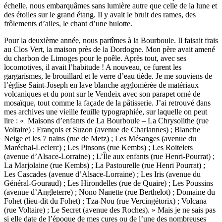
échelle, nous embarquâmes sans lumière autre que celle de la lune et
des étoiles sur le grand étang. Il y avait le bruit des rames, des
frôlements d’ailes, le chant d’une hulotte.
Pour la deuxième année, nous partîmes à la Bourboule. Il faisait frais
au Clos Vert, la maison près de la Dordogne. Mon père avait amené
du charbon de Limoges pour le poêle. Après tout, avec ses
locomotives, il avait l’habitude ! A nouveau, ce furent les
gargarismes, le brouillard et le verre d’eau tiède. Je me souviens de
l’église Saint-Joseph en lave blanche agglomérée de matériaux
volcaniques et du pont sur le Vendeix avec son parapet orné de
mosaïque, tout comme la façade de la pâtisserie. J’ai retrouvé dans
mes archives une vieille feuille typographiée, sur laquelle on peut
lire : « Maisons d’enfants de La Bourboule – La Chrysolithe (rue
Voltaire) ; François et Suzon (avenue de Charlannes) ; Blanche
Neige et les 7 nains (rue de Metz) ; Les Mésanges (avenue du
Maréchal-Leclerc) ; Les Pinsons (rue Kembs) ; Les Roitelets
(avenue d’Alsace-Lorraine) ; L’Île aux enfants (rue Henri-Pourrat) ;
La Marjolaine (rue Kembs) ; La Pastourelle (rue Henri Pourrat) ;
Les Cascades (avenue d’Alsace-Lorraine) ; Les Iris (avenue du
Général-Gouraud) ; Les Hirondelles (rue de Quaire) ; Les Poussins
(avenue d’Angleterre) ; Nono Nanette (rue Berthelot) ; Domaine du
Fohet (lieu-dit du Fohet) ; Tza-Nou (rue Vercingétorix) ; Volcana
(rue Voltaire) ; Le Secret (avenue des Roches). » Mais je ne sais pas
si elle date de l’époque de mes cures ou de l’une des nombreuses