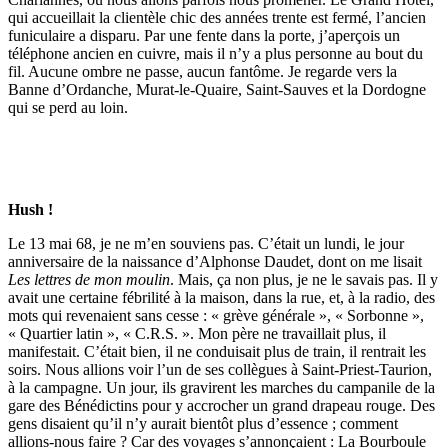
qui accueillait la clientèle chic des années trente est fermé, l’ancien
funiculaire a disparu. Par une fente dans la porte, j’aperçois un
téléphone ancien en cuivre, mais il n’y a plus personne au bout du
fil. Aucune ombre ne passe, aucun fantôme. Je regarde vers la
Banne d’Ordanche, Murat-le-Quaire, Saint-Sauves et la Dordogne
qui se perd au loin.
Hush !
Le 13 mai 68, je ne m’en souviens pas. C’était un lundi, le jour
anniversaire de la naissance d’Alphonse Daudet, dont on me lisait
Les lettres de mon moulin
. Mais, ça non plus, je ne le savais pas. Il y
avait une certaine fébrilité à la maison, dans la rue, et, à la radio, des
mots qui revenaient sans cesse : « grève générale », « Sorbonne »,
« Quartier latin », « C.R.S. ». Mon père ne travaillait plus, il
manifestait. C’était bien, il ne conduisait plus de train, il rentrait les
soirs. Nous allions voir l’un de ses collègues à Saint-Priest-Taurion,
à la campagne. Un jour, ils gravirent les marches du campanile de la
gare des Bénédictins pour y accrocher un grand drapeau rouge. Des
gens disaient qu’il n’y aurait bientôt plus d’essence ; comment
allions-nous faire ? Car des voyages s’annonçaient : La Bourboule