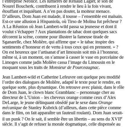
l’entreprise Néolice. Les lumières de Renaud Lagier, le son de
Nourel Boucherk, contribuent à rendre le lieu à la fois vivant,
étouffant et inquiétant. A n’en pas douter, la moiteur menace.
D’ailleurs, Dom Juan est malade, il tousse – l’ensemble est malsain.
Est-ce une allusion à Hispaniola, où Tirso de Molina fut prêcheur ?
A La Réunion où Jean Lambert-wild passa sa jeunesse et dont il
voulut s’échapper ? Aux plantations de tabac dont quelques sacs
décorent la scène, comme pour illustrer la fameuse tirade de
Sganarelle, chez Molière, qui affirme que « le tabac inspire des
sentiments d’honneur et de vertu à tous ceux qui en prennent. » ?
On est heureux que l’artisanat d’art limousin soit mis à l’honneur,
même si, à un moment, on s’amuse à casser le vase en porcelaine de
Limoges comme jadis Molière cassa l’image du Limousin en le
moquant sous les traits de
Monsieur de Pourceaugnac
.
Jean Lambert-wild et Catherine Lefeuvre ont quelque peu modifié
l’ordre des dialogues de Molière, adapté le texte pour le rendre, en
quelque sorte, plus dynamique. On retrouve avec plaisir, dans le rôle
de Dom Juan, le clown blanc Gramblanc – personnage cher au
directeur de L’Union – les cheveux orange comme ceux d’Alex
DeLarge, le jeune délinquant obsédé par le sexe dans
Orange
mécanique
de Stanley Kubrick (d’ailleurs, dans cette pièce comme
dans le film, on fait apparaître un fauteuil roulant). Dom Juan serait-
e
il un punk ? On le sait, il semble être un libertin – au sens du XVII
siècle. Il s’agit de refuser la morale dogmatique, celle dispensée au