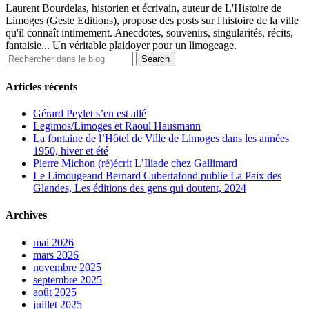
Laurent Bourdelas, historien et écrivain, auteur de L'Histoire de
Limoges (Geste Editions), propose des posts sur l'histoire de la ville
qu'il connaît intimement. Anecdotes, souvenirs, singularités, récits,
fantaisie... Un véritable plaidoyer pour un limogeage.
Articles récents
Gérard Peylet s’en est allé
Legimos/Limoges et Raoul Hausmann
La fontaine de l’Hôtel de Ville de Limoges dans les années
1950, hiver et été
Pierre Michon (ré)écrit L’Iliade chez Gallimard
Le Limougeaud Bernard Cubertafond publie La Paix des
Glandes, Les éditions des gens qui doutent, 2024
Archives
mai 2026
mars 2026
novembre 2025
septembre 2025
août 2025
juillet 2025