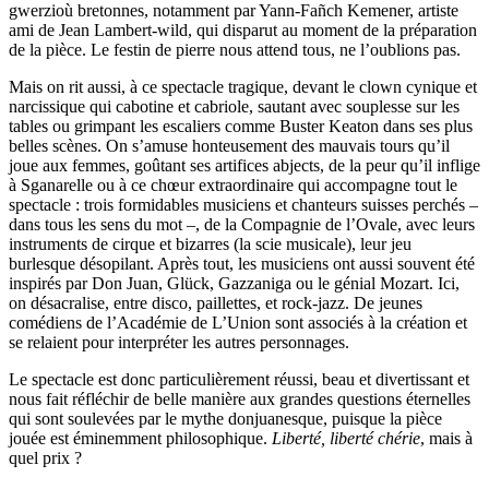
gwerzioù bretonnes, notamment par Yann-Fañch Kemener, artiste
ami de Jean Lambert-wild, qui disparut au moment de la préparation
de la pièce. Le festin de pierre nous attend tous, ne l’oublions pas.
Mais on rit aussi, à ce spectacle tragique, devant le clown cynique et
narcissique qui cabotine et cabriole, sautant avec souplesse sur les
tables ou grimpant les escaliers comme Buster Keaton dans ses plus
belles scènes. On s’amuse honteusement des mauvais tours qu’il
joue aux femmes, goûtant ses artifices abjects, de la peur qu’il inflige
à Sganarelle ou à ce chœur extraordinaire qui accompagne tout le
spectacle : trois formidables musiciens et chanteurs suisses perchés –
dans tous les sens du mot –, de la Compagnie de l’Ovale, avec leurs
instruments de cirque et bizarres (la scie musicale), leur jeu
burlesque désopilant. Après tout, les musiciens ont aussi souvent été
inspirés par Don Juan, Glück, Gazzaniga ou le génial Mozart. Ici,
on désacralise, entre disco, paillettes, et rock-jazz. De jeunes
comédiens de l’Académie de L’Union sont associés à la création et
se relaient pour interpréter les autres personnages.
Le spectacle est donc particulièrement réussi, beau et divertissant et
nous fait réfléchir de belle manière aux grandes questions éternelles
qui sont soulevées par le mythe donjuanesque, puisque la pièce
jouée est éminemment philosophique.
Liberté, liberté chérie
, mais à
quel prix ?