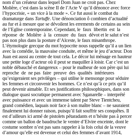
nom d’un créateur dans lequel Dom Juan ne croit pas. Chez
Molière, c’est dans la scène II de l’Acte V qu’il dénonce avec force
l’hypocrisie, « un vice à la mode ». Ce fut aussi le combat du
dramaturge dans
Tartuffe
. Une dénonciation ô combien d’actualité
au fur et à mesure que se dévoilent les errements de certains au sein
de l’Eglise contemporaine. Cependant, le faux libertin est la
réponse de Molière à la censure du faux dévot et le salut n’est
pas non plus dans la posture d’Alceste, le faux misanthrope.
L’étymologie grecque du mot hypocrite nous rappelle qu’il a un lien
avec la comédie, la mauvaise conduite, et même le jeu d’acteur. Don
Juan est aussi au centre de tout cela. Le décor lui ménage en hauteur
une petite loge d’acteur où il peut se maquiller à loisir. Car c’est un
noble débauché et dangereux – pour le malheur de son père qui lui
reproche de ne pas faire preuve des qualités intérieures
qu’exigeraient ses privilèges – qui utilise le mensonge pour séduire
les femmes et circonvenir les hommes. Ce n’est qu’à ce prix qu’il
peut devenir aimable. Et ses justifications philosophiques, dans son
dialogue quasi socratique permanent avec Sganarelle – interprété
avec puissance et avec un immense talent par Steve Tientcheu,
grand comédien, laquais noir face à son maître blanc – ne sauraient
finalement lui donner raison, puisqu’il fait souffrir ses conquêtes. Il
est d’ailleurs ici armé de pistolets pétaradants et n’hésite pas à percer
comme un ballon de baudruche le ventre d’Elvire enceinte, dont le
costume sombre n’est pas sans rappeler à la fois celui de la veuve
d’amour qu’elle est devenue et celui des femmes d’avant 1914,