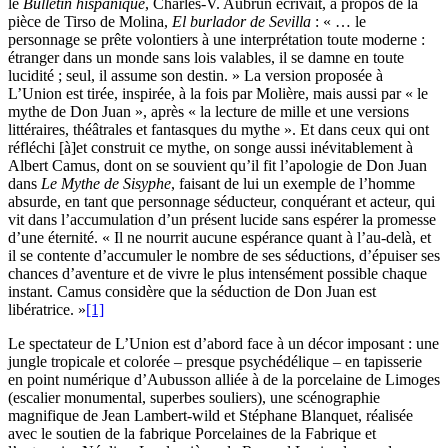
le
Bulletin hispanique
, Charles-V. Aubrun écrivait, à propos de la
pièce de Tirso de Molina,
El burlador de Sevilla
: « … le
personnage se prête volontiers à une interprétation toute moderne :
étranger dans un monde sans lois valables, il se damne en toute
lucidité ; seul, il assume son destin. » La version proposée à
L’Union est tirée, inspirée, à la fois par Molière, mais aussi par « le
mythe de Don Juan », après « la lecture de mille et une versions
littéraires, théâtrales et fantasques du mythe ». Et dans ceux qui ont
réfléchi [à]et construit ce mythe, on songe aussi inévitablement à
Albert Camus, dont on se souvient qu’il fit l’apologie de Don Juan
dans
Le Mythe de Sisyphe
, faisant de lui un exemple de l’homme
absurde, en tant que personnage séducteur, conquérant et acteur, qui
vit dans l’accumulation d’un présent lucide sans espérer la promesse
d’une éternité. « Il ne nourrit aucune espérance quant à l’au-delà, et
il se contente d’accumuler le nombre de ses séductions, d’épuiser ses
chances d’aventure et de vivre le plus intensément possible chaque
instant. Camus considère que la séduction de Don Juan est
libératrice. »
[1]
Le spectateur de L’Union est d’abord face à un décor imposant : une
jungle tropicale et colorée – presque psychédélique – en tapisserie
en point numérique d’Aubusson alliée à de la porcelaine de Limoges
(escalier monumental, superbes souliers), une scénographie
magnifique de Jean Lambert-wild et Stéphane Blanquet, réalisée
avec le soutien de la fabrique Porcelaines de la Fabrique et