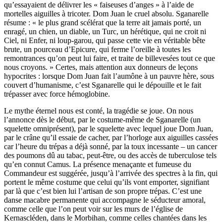
qu’essayaient de délivrer les « faiseuses d’anges » à l’aide de
mortelles aiguilles à tricoter. Dom Juan le cruel absolu. Sganarelle
résume : « le plus grand scélérat que la terre ait jamais porté, un
enragé, un chien, un diable, un Turc, un hérétique, qui ne croit ni
Ciel, ni Enfer, ni loup-garou, qui passe cette vie en véritable bête
brute, un pourceau d’Epicure, qui ferme l’oreille à toutes les
remontrances qu’on peut lui faire, et traite de billevesées tout ce que
nous croyons. » Certes, mais attention aux donneurs de leçons
hypocrites : lorsque Dom Juan fait l’aumône à un pauvre hère, sous
couvert d’humanisme, c’est Sganarelle qui le dépouille et le fait
trépasser avec force hémoglobine.
Le mythe éternel nous est conté, la tragédie se joue. On nous
l’annonce dès le début, par le costume-même de Sganarelle (un
squelette omniprésent), par le squelette avec lequel joue Dom Juan,
par le crâne qu’il essaie de cacher, par l’horloge aux aiguilles cassées
car l’heure du trépas a déjà sonné, par la toux incessante – un cancer
des poumons dû au tabac, peut-être, ou des accès de tuberculose tels
qu’en connut Camus. La présence menaçante et fumeuse du
Commandeur est suggérée, jusqu’à l’arrivée des spectres à la fin, qui
portent le même costume que celui qu’ils vont emporter, signifiant
par là que c’est bien lui l’artisan de son propre trépas. C’est une
danse macabre permanente qui accompagne le séducteur amoral,
comme celle que l’on peut voir sur les murs de l’église de
Kernascléden, dans le Morbihan, comme celles chantées dans les