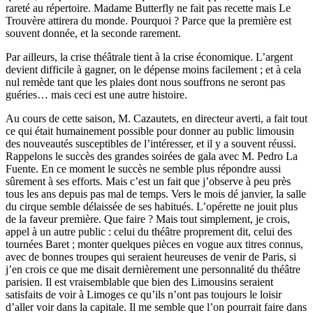
rareté au répertoire. Madame Butterfly ne fait pas recette mais Le
Trouvère attirera du monde. Pourquoi ? Parce que la première est
souvent donnée, et la seconde rarement.
Par ailleurs, la crise théâtrale tient à la crise économique. L’argent
devient difficile à gagner, on le dépense moins facilement ; et à cela
nul remède tant que les plaies dont nous souffrons ne seront pas
guéries… mais ceci est une autre histoire.
Au cours de cette saison, M. Cazautets, en directeur averti, a fait tout
ce qui était humainement possible pour donner au public limousin
des nouveautés susceptibles de l’intéresser, et il y a souvent réussi.
Rappelons le succès des grandes soirées de gala avec M. Pedro La
Fuente. En ce moment le succès ne semble plus répondre aussi
sûrement à ses efforts. Mais c’est un fait que j’observe à peu près
tous les ans depuis pas mal de temps. Vers le mois dé janvier, la salle
du cirque semble délaissée de ses habitués. L’opérette ne jouit plus
de la faveur première. Que faire ? Mais tout simplement, je crois,
appel à un autre public : celui du théâtre proprement dit, celui des
tournées Baret ; monter quelques pièces en vogue aux titres connus,
avec de bonnes troupes qui seraient heureuses de venir de Paris, si
j’en crois ce que me disait dernièrement une personnalité du théâtre
parisien. Il est vraisemblable que bien des Limousins seraient
satisfaits de voir à Limoges ce qu’ils n’ont pas toujours le loisir
d’aller voir dans la capitale. Il me semble que l’on pourrait faire dans