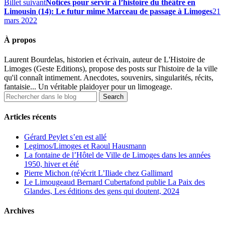
Billet suivant
Notices pour servir à l’histoire du théâtre en
Limousin (14): Le futur mime Marceau de passage à Limoges
21
mars 2022
À propos
Laurent Bourdelas, historien et écrivain, auteur de L'Histoire de
Limoges (Geste Editions), propose des posts sur l'histoire de la ville
qu'il connaît intimement. Anecdotes, souvenirs, singularités, récits,
fantaisie... Un véritable plaidoyer pour un limogeage.
Articles récents
Gérard Peylet s’en est allé
Legimos/Limoges et Raoul Hausmann
La fontaine de l’Hôtel de Ville de Limoges dans les années
1950, hiver et été
Pierre Michon (ré)écrit L’Iliade chez Gallimard
Le Limougeaud Bernard Cubertafond publie La Paix des
Glandes, Les éditions des gens qui doutent, 2024
Archives