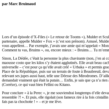
par Marc Bruimaud
Lors d’un épisode d’X-Files (« Le retour de Tooms »), Mulder et Scully
partenaire, appelle Mulder « Fox » (c’est son prénom). Amusé, Mulder
vous appellent… Par exemple, j’avais une amie qui m’appelait « Mon gro
Comment tu vas, Bruims », ou, encore mieux : « Bruims… Tu m’emmerd
Sinon, La Dédée, c’était la personne la plus chavirante (non, j’en ai c
maousse costo que les kilos s’y étaient agglutinés. Elle avait beau cac
universelle – c’est pour ça qu’elle avait créé « Urbaka » et permis 
Place de la République, puis sur un terrain de foute à Beaubreuil, de
relevant ses jupes aussi haut, telle une Déesse des Mirodromes. D’aille
demandait vraiment qui était la putain… Enfin, je sais que ça n’a rien
(Corrèze), ce qui vaut bien Fellini ou Kitano.
Pour conclure « à la Perec », je me souviendrai longtemps d’elle deva
ressemble ?! ». Et puis, elle rigolait (son fameux rire à la fois cristall
fais pas ta chochotte ! » – et je me lève.