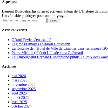
À propos
Laurent Bourdelas, historien et écrivain, auteur de L'Histoire de Limoges
Un véritable plaidoyer pour un limogeage.
Articles récents
Gérard Peylet s’en est allé
Legimos/Limoges et Raoul Hausmann
La fontaine de l’Hôtel de Ville de Limoges dans les années 1950
Pierre Michon (ré)écrit L’Iliade chez Gallimard
Le Limougeaud Bernard Cubertafond publie La Paix des Glandes
Archives
mai 2026
mars 2026
novembre 2025
septembre 2025
août 2025
juillet 2025
avril 2025
octobre 2024