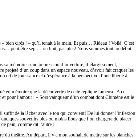
rs – bien cirés ! – qu’il tenait à la main. Et puis… Rideau ! Voilà. C’est
ix ans… peut-être sept… ou huit, pas plus! Nous sommes tout au début
dans sa mémoire : une impression d’ouverture, d’élargissement,
re projeté d’un coup dans un espace nouveau, d’avoir fait craquer les
n cri de jouissance et d’espérance à la perspective d’une liberté à
gardé en mémoire que la découverte de cette réplique fameuse. A ce
eur et pour l’amour : « Sors vainqueur d’un combat dont Chimène est le
 suffit de la lâcher avec le ton qui convient! De lui donner l’inflexion
er quelques souvenirs plus ou moins flous que l’on chargera de placer
 de pain, comme dit l’autre !
e du théâtre. Au départ, il y a mon souhait de mettre sur les planches