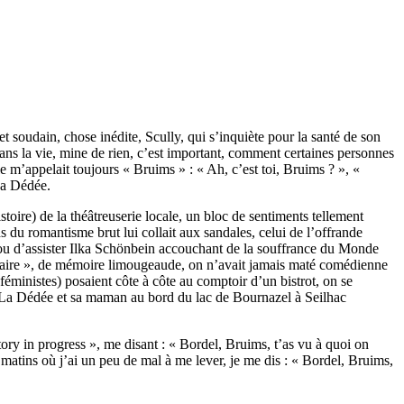
 soudain, chose inédite, Scully, qui s’inquiète pour la santé de son
s la vie, mine de rien, c’est important, comment certaines personnes
 m’appelait toujours « Bruims » : « Ah, c’est toi, Bruims ? », «
La Dédée.
toire) de la théâtreuserie locale, un bloc de sentiments tellement
s du romantisme brut lui collait aux sandales, celui de l’offrande
 ou d’assister Ilka Schönbein accouchant de la souffrance du Monde
ginaire », de mémoire limougeaude, on n’avait jamais maté comédienne
féministes) posaient côte à côte au comptoir d’un bistrot, on se
ts, La Dédée et sa maman au bord du lac de Bournazel à Seilhac
ry in progress », me disant : « Bordel, Bruims, t’as vu à quoi on
les matins où j’ai un peu de mal à me lever, je me dis : « Bordel, Bruims,