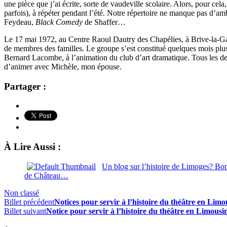
une pièce que j’ai écrite, sorte de vaudeville scolaire. Alors, pour ce
parfois), à répéter pendant l’été. Notre répertoire ne manque pas d’am
Feydeau,
Black Comedy
de Shaffer…
Le 17 mai 1972, au Centre Raoul Dautry des Chapélies, à Brive-la-Gai
de membres des familles. Le groupe s’est constitué quelques mois plus
Bernard Lacombe, à l’animation du club d’art dramatique. Tous les deux
d’animer avec Michèle, mon épouse.
Partager :
À Lire Aussi :
Un blog sur l’histoire de Limoges? Bon
de Château…
Non classé
Billet précédent
Notices pour servir à l’histoire du théâtre en Limo
Billet suivant
Notice pour servir à l’histoire du théâtre en Limous