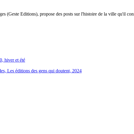
 (Geste Editions), propose des posts sur l'histoire de la ville qu'il conn
, hiver et été
, Les éditions des gens qui doutent, 2024