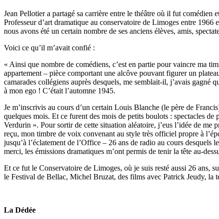
Jean Pellotier a partagé sa carrière entre le théâtre où il fut comédi
Professeur d’art dramatique au conservatoire de Limoges entre 1966 et 
nous avons été un certain nombre de ses anciens élèves, amis, spectateu
Voici ce qu’il m’avait confié :
« Ainsi que nombre de comédiens, c’est en partie pour vaincre ma timid
appartement – pièce comportant une alcôve pouvant figurer un plateau
camarades collégiens auprès desquels, me semblait-il, j’avais gagné 
à mon ego ! C’était l’automne 1945.
Je m’inscrivis au cours d’un certain Louis Blanche (le père de Franci
quelques mois. Et ce furent des mois de petits boulots : spectacles 
Verdurin ». Pour sortir de cette situation aléatoire, j’eus l’idée de m
reçu, mon timbre de voix convenant au style très officiel propre à l
jusqu’à l’éclatement de l’Office – 26 ans de radio au cours desquels 
merci, les émissions dramatiques m’ont permis de tenir la tête au-dessus
Et ce fut le Conservatoire de Limoges, où je suis resté aussi 26 ans,
le Festival de Bellac, Michel Bruzat, des films avec Patrick Jeudy, l
La Dédée