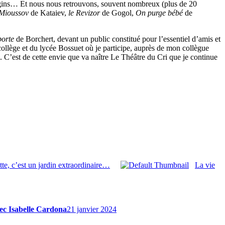
s frangins… Et nous nous retrouvons, souvent nombreux (plus de 20
 Mioussov
de Kataiev,
le Revizor
de Gogol,
On purge bébé
de
porte
de Borchert, devant un public constitué pour l’essentiel d’amis et
ollège et du lycée Bossuet où je participe, auprès de mon collègue
. C’est de cette envie que va naître Le Théâtre du Cri que je continue
te, c’est un jardin extraordinaire…
La vie
vec Isabelle Cardona
21 janvier 2024