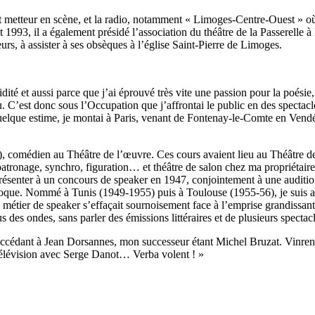
en et metteur en scène, et la radio, notamment « Limoges-Centre-Ouest » o
1993, il a également présidé l’association du théâtre de la Passerelle à
rs, à assister à ses obsèques à l’église Saint-Pierre de Limoges.
ité et aussi parce que j’ai éprouvé très vite une passion pour la poési
. C’est donc sous l’Occupation que j’affrontai le public en des spectac
quelque estime, je montai à Paris, venant de Fontenay-le-Comte en Vendé
s), comédien au Théâtre de l’œuvre. Ces cours avaient lieu au Théâtre d
de patronage, synchro, figuration… et théâtre de salon chez ma proprié
e présenter à un concours de speaker en 1947, conjointement à une auditi
’époque. Nommé à Tunis (1949-1955) puis à Toulouse (1955-56), je suis a
le métier de speaker s’effaçait sournoisement face à l’emprise grandiss
 des ondes, sans parler des émissions littéraires et de plusieurs spectacl
 succédant à Jean Dorsannes, mon successeur étant Michel Bruzat. Vinren
a télévision avec Serge Danot… Verba volent ! »