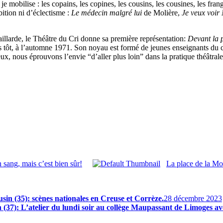
la, je mobilise : les copains, les copines, les cousins, les cousines, le
bition ni d’éclectisme :
Le médecin malgré lui
de Molière,
Je veux voir
llarde, le Théâtre du Cri donne sa première représentation:
Devant la 
 tôt, à l’automne 1971. Son noyau est formé de jeunes enseignants du c
, nous éprouvons l’envie “d’aller plus loin” dans la pratique théâtrale
 sang, mais c’est bien sûr!
La place de la Mot
usin (35): scènes nationales en Creuse et Corrèze.
28 décembre 2023
in (37): L’atelier du lundi soir au collège Maupassant de Limoges a