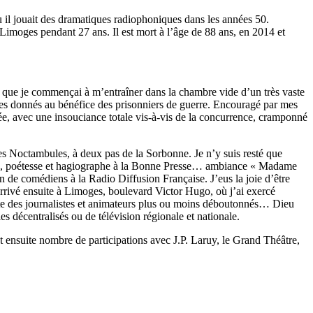
ù il jouait des dramatiques radiophoniques dans les années 50.
 Limoges pendant 27 ans. Il est mort à l’âge de 88 ans, en 2014 et
e, que je commençai à m’entraîner dans la chambre vide d’un très vaste
les donnés au bénéfice des prisonniers de guerre. Encouragé par mes
e, avec une insouciance totale vis-à-vis de la concurrence, cramponné
es Noctambules, à deux pas de la Sorbonne. Je n’y suis resté que
taire, poétesse et hagiographe à la Bonne Presse… ambiance « Madame
on de comédiens à la Radio Diffusion Française. J’eus la joie d’être
rrivé ensuite à Limoges, boulevard Victor Hugo, où j’ai exercé
ante des journalistes et animateurs plus ou moins déboutonnés… Dieu
es décentralisés ou de télévision régionale et nationale.
t ensuite nombre de participations avec J.P. Laruy, le Grand Théâtre,