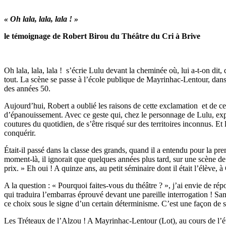
« Oh lala, lala, lala ! »
le témoignage de Robert Birou du Théâtre du Cri à Brive
Oh lala, lala, lala ! s’écrie Lulu devant la cheminée où, lui a-t-on dit, 
tout. La scène se passe à l’école publique de Mayrinhac-Lentour, dans
des années 50.
Aujourd’hui, Robert a oublié les raisons de cette exclamation et de ce 
d’épanouissement. Avec ce geste qui, chez le personnage de Lulu, expr
coutures du quotidien, de s’être risqué sur des territoires inconnus. E
conquérir.
Était-il passé dans la classe des grands, quand il a entendu pour la p
moment-là, il ignorait que quelques années plus tard, sur une scène de
prix. » Eh oui ! A quinze ans, au petit séminaire dont il était l’élève,
A la question : « Pourquoi faites-vous du théâtre ? », j’ai envie de ré
qui traduira l’embarras éprouvé devant une pareille interrogation ! Sa
ce choix sous le signe d’un certain déterminisme. C’est une façon de se
Les Tréteaux de l’Alzou ! A Mayrinhac-Lentour (Lot), au cours de l’été