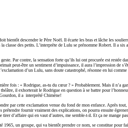
doit bientôt descendre le Père Noël. Il écarte les bras et lâche les soulie
 la classe des petits. L’interprète de Lulu se prénomme Robert. Il a s
geste. Par contre, la sensation forte qu’ils lui ont procurée est restée 
imait peut-être un sentiment d’impuissance, il aura l’impression de s’êt
t l’exclamation d’un Lulu, sans doute catastrophé, résonne en lui comme u
remière fois : « Rodrigue, as-tu du cœur ? » Probablement. Mais il n’a 
 théâtre, il exhorterait le Rodrigue en question à se battre pour l’honn
 à Gourdon, il a interprété Chimène!
pondre par cette exclamation venue du fond de mon enfance. Après tout, il
ns prétendre fournir vraiment des explications, on pourra ensuite égren
 tirer d’affaire qui en vaut d’autres, me semble-t-il. Et ça ne mange pas
 1965, un groupe, qui va bientôt prendre ce nom, se constitue pour fair