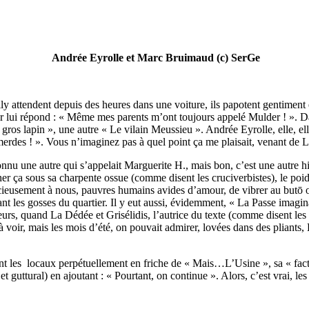
Andrée Eyrolle et Marc Bruimaud (c) SerGe
 attendent depuis des heures dans une voiture, ils papotent gentiment et
 lui répond : « Même mes parents m’ont toujours appelé Mulder ! ». Dan
s lapin », une autre « Le vilain Meussieu ». Andrée Eyrolle, elle, elle
es ! ». Vous n’imaginez pas à quel point ça me plaisait, venant de 
onnu une autre qui s’appelait Marguerite H., mais bon, c’est une autre his
her ça sous sa charpente ossue (comme disent les cruciverbistes), le poid
gracieusement à nous, pauvres humains avides d’amour, de vibrer au butō
vant les gosses du quartier. Il y eut aussi, évidemment, « La Passe ima
urs, quand La Dédée et Grisélidis, l’autrice du texte (comme disent les 
 à voir, mais les mois d’été, on pouvait admirer, lovées dans des plian
nt les locaux perpétuellement en friche de « Mais…L’Usine », sa « facto
in et guttural) en ajoutant : « Pourtant, on continue ». Alors, c’est vrai, 