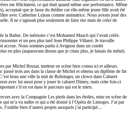
 frères me félicitaient, ce qui était quand même une performance. Même
, acceptait que je fasse du théâtre car elle-même jeune fille avait été
 théâtre avec Catherine Lejean comme animatrice. Nous avions joué des
le. Il ne s’agissait plus seulement de faire rire mais de créer de
nommée la Balise. De mémoire c’est Mohamed Maach qui l’avait créée.
sonnier et un peu plus tard Jean Philippe Villaret. Je travaille
 s’est accrue. Nous sommes partis à Avignon dans un combi
s en plus (auparavant disons que je criais plus, je faisais du métal).
rs par Michel Bruzat, metteur en scène bien connu ici et ailleurs.
c passé trois ans dans la classe de Michel et obtenu un diplôme de fin
(C’est beau une ville la nuit de Bohringer, un clown dans Cabaret
gnon avec lui aussi pour y jouer le cabaret Dimey, mais cette fois-ci
rtant s’il en est dans le parcours qui est le mien.
e Vercors avec la Compagnie Les pieds dans les étoiles, mise en scène de
qui m’a vu naître et qui a été donné à l’Opéra de Limoges. J’ai par
s. J’oublie bien d’autres projets auxquels j’ai participé…