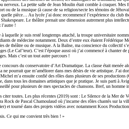
x ou nerveux. La petite salle de Jean Moulin était comble à craquer. Mes
rt ou de la musique (à cause de sa religion/secte les témoins de Jéhovah)
 plus quelle pièce… Au lycée j’ai donc recommencé l’expérience du club
Shakespeare. Le théâtre prenait une dimension autrement plus intellectuel
 l’autre !
re à laquelle je suis resté longtemps attaché, la troupe universitaire 
udiants de médecine notamment. Deux d’entre eux étaient Frédérique Meis
tacles de théâtre ou de musique. A la Balise, ma conscience du collectif
es (Le Caf’teur). C’est l’époque aussi où j’ai commencé à chanter de plu
es. Mais c’est un tout autre parcours !
e concours du conservatoire d’Art Dramatique. La classe était menée alo
ne pourrait que m’améliorer dans mes désirs de vie artistique. J’ai don
 Michel m’a ensuite confié des rôles dans plusieurs de ses productions 
, dans tous les domaines artistiques que je pratique. Je suis parti à Avi
seillé pour plusieurs de mes spectacles de chansons. Bref, un homme impo
 les citer toutes. Les plus récentes (2019) sont : Le Silence de la Mer d
ock de Pascal Chamoulaud où j’incarne des rôles chantés sur la ville 
orbier) et tourné dans des projets vidéos avec notamment Koox Production
sis. Ce qui me convient très bien ! »