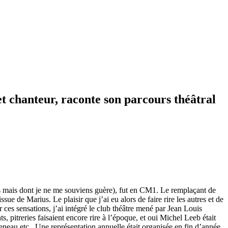
et chanteur, raconte son parcours théâtral
ns mais dont je ne me souviens guère), fut en CM1. Le remplaçant de
sue de Marius. Le plaisir que j’ai eu alors de faire rire les autres et de
 ces sensations, j’ai intégré le club théâtre mené par Jean Louis
 pitreries faisaient encore rire à l’époque, et oui Michel Leeb était
neau etc.. Une représentation annuelle était organisée en fin d’année