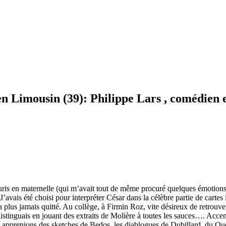
 en Limousin (39): Philippe Lars , comédien 
 souris en maternelle (qui m’avait tout de même procuré quelques émotio
avais été choisi pour interpréter César dans la célèbre partie de cartes is
 plus jamais quitté. Au collège, à Firmin Roz, vite désireux de retrouver
inguais en jouant des extraits de Molière à toutes les sauces…. Accents,
s apprenions des sketches de Bedos, les diablogues de Dubillard, du Que