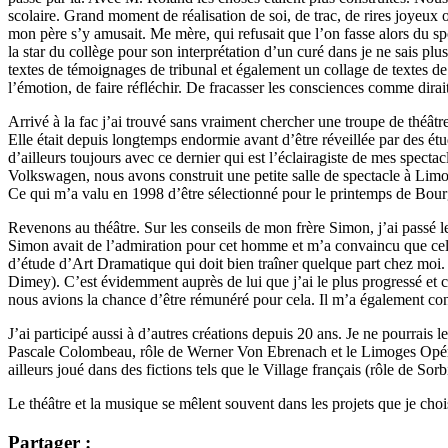
scolaire. Grand moment de réalisation de soi, de trac, de rires joyeu
mon père s’y amusait. Me mère, qui refusait que l’on fasse alors du spo
la star du collège pour son interprétation d’un curé dans je ne sais
textes de témoignages de tribunal et également un collage de textes de 
l’émotion, de faire réfléchir. De fracasser les consciences comme dirait
Arrivé à la fac j’ai trouvé sans vraiment chercher une troupe de théât
Elle était depuis longtemps endormie avant d’être réveillée par des ét
d’ailleurs toujours avec ce dernier qui est l’éclairagiste de mes spec
Volkswagen, nous avons construit une petite salle de spectacle à Limog
Ce qui m’a valu en 1998 d’être sélectionné pour le printemps de Bourg
Revenons au théâtre. Sur les conseils de mon frère Simon, j’ai passé l
Simon avait de l’admiration pour cet homme et m’a convaincu que cela 
d’étude d’Art Dramatique qui doit bien traîner quelque part chez moi.
Dimey). C’est évidemment auprès de lui que j’ai le plus progressé et ce
nous avions la chance d’être rémunéré pour cela. Il m’a également con
J’ai participé aussi à d’autres créations depuis 20 ans. Je ne pourrais
Pascale Colombeau, rôle de Werner Von Ebrenach et le Limoges Opéra R
ailleurs joué dans des fictions tels que le Village français (rôle de S
Le théâtre et la musique se mêlent souvent dans les projets que je choi
Partager :