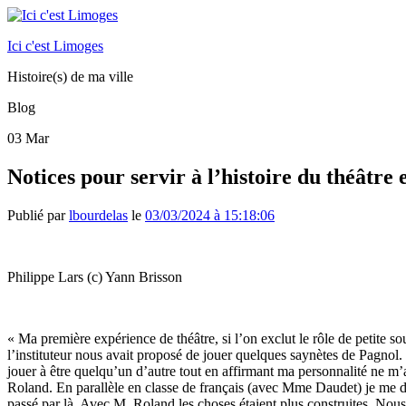
Ici c'est Limoges
Histoire(s) de ma ville
Blog
03
Mar
Notices pour servir à l’histoire du théâtre
Publié par
lbourdelas
le
03/03/2024 à 15:18:06
Philippe Lars (c) Yann Brisson
« Ma première expérience de théâtre, si l’on exclut le rôle de petite
l’instituteur nous avait proposé de jouer quelques saynètes de Pagnol. J’
jouer à être quelqu’un d’autre tout en affirmant ma personnalité ne m’a
Roland. En parallèle en classe de français (avec Mme Daudet) je me dist
passé par là. Avec M. Roland les choses étaient plus construites. Nou