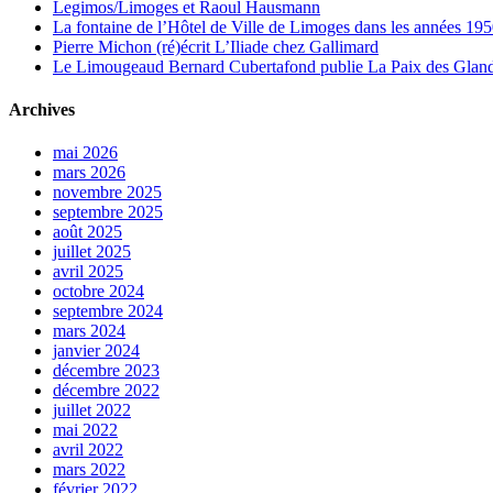
Legimos/Limoges et Raoul Hausmann
La fontaine de l’Hôtel de Ville de Limoges dans les années 1950
Pierre Michon (ré)écrit L’Iliade chez Gallimard
Le Limougeaud Bernard Cubertafond publie La Paix des Glandes
Archives
mai 2026
mars 2026
novembre 2025
septembre 2025
août 2025
juillet 2025
avril 2025
octobre 2024
septembre 2024
mars 2024
janvier 2024
décembre 2023
décembre 2022
juillet 2022
mai 2022
avril 2022
mars 2022
février 2022