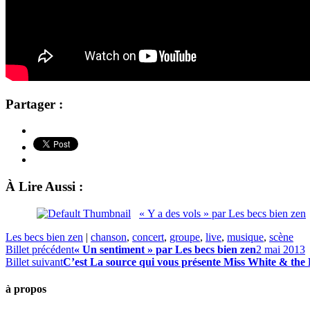
Partager :
À Lire Aussi :
« Y a des vols » par Les becs bien zen
Les becs bien zen
|
chanson
,
concert
,
groupe
,
live
,
musique
,
scène
Billet précédent
« Un sentiment » par Les becs bien zen
2 mai 2013
Billet suivant
C’est La source qui vous présente Miss White & th
à propos