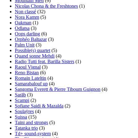
Mountain Men
(9)
Nicolas Chona & the Freshtones
(1)
Non classé
(32)
Nora Kamm
(5)
Oakman
(1)
Odlatsa
(3)
Oops darling
(6)
Orphéo Baltazar
(3)
Palm Unit
(3)
Possible(s) quartet
(5)
Quand sonne Mehdi
(4)
Radio Tutti feat. Barilla Sisters
(1)
Raoul Vignal
(3)
Reno Bistan
(6)
Romain Lateltin
(4)
Samarabalouf up
(4)
Sangoma Everett & Pierre Tiboum Guignon
(4)
Sarāb
(3)
Scampi
(2)
Sofiane Saidi & Mazalda
(2)
Soulaÿres
(4)
Suissa
(15)
Taïni and strongs
(5)
Tatanka trio
(3)
Td+ sound-system
(4)