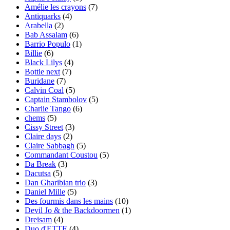
Amélie les crayons
(7)
Antiquarks
(4)
Arabella
(2)
Bab Assalam
(6)
Barrio Populo
(1)
Billie
(6)
Black Lilys
(4)
Bottle next
(7)
Buridane
(7)
Calvin Coal
(5)
Captain Stambolov
(5)
Charlie Tango
(6)
chems
(5)
Cissy Street
(3)
Claire days
(2)
Claire Sabbagh
(5)
Commandant Coustou
(5)
Da Break
(3)
Dacutsa
(5)
Dan Gharibian trio
(3)
Daniel Mille
(5)
Des fourmis dans les mains
(10)
Devil Jo & the Backdoormen
(1)
Dreisam
(4)
Duo d'ETTE
(4)