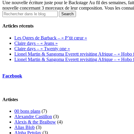
Une nouvelle écriture juste pour le Backstage Au fil des semaines, f
nouvelle concernant 3 morceaux de leur composition. Vous les connaisse
Articles récents
Les Ogres de Barback – « P’tit cœur »
Claire days – « Jeans »
Claire days – « Twenty one »
Lionel Martin & Sangoma Everett revisiting Afrique – « Hobo fl
Lionel Martin & Sangoma Everett revisiting Afrique – « Hobo fl
Facebook
Artistes
00 bons plans
(7)
Alexandre Castillon
(3)
Alexis & the Braibow
(4)
Alias Blob
(3)
Alpha Petulay
(3)