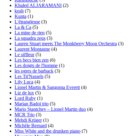
Khaled ALJARAMANI
(2)
kosh
(7)
Kunta
(1)
L'étrangleuse
(3)
La & Ca
(5)
La mine de rien
(5)
La squadra zeus
(3)
Lauren Stuart meets The Monkberry Moon Orchestra
(3)
Laurent Montagne
(4)
Le siffleur
(5)
Les becs bien zen
(6)
Les doigts de l'homme
(1)
les ogres de barback
(3)
Les Tit'Nassels
(5)
Lily Luca
(4)
Lionel Martin & Sangoma Everett
(4)
Liz de lux
(5)
Lord Ruby
(1)
Marian Badoï trio
(5)
Mario Stantchev – Lionel Martin duo
(4)
MCR Trio
(3)
Mehdi Krüger
(1)
Michèle Bernard
(4)
Miss White and the drunken piano
(7)