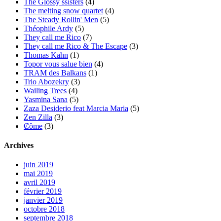
The Glossy ssisters
(4)
The melting snow quartet
(4)
The Steady Rollin' Men
(5)
Théophile Ardy
(5)
They call me Rico
(7)
They call me Rico & The Escape
(3)
Thomas Kahn
(1)
Topor vous salue bien
(4)
TRAM des Balkans
(1)
Trio Abozekry
(3)
Wailing Trees
(4)
Yasmina Sana
(5)
Zaza Desiderio feat Marcia Maria
(5)
Zen Zilla
(3)
Ȼôme
(3)
Archives
juin 2019
mai 2019
avril 2019
février 2019
janvier 2019
octobre 2018
septembre 2018