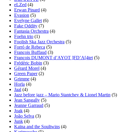
eLZed
(4)
Erwan Pinard
(4)
Evasion
(5)
Evelyne Gallet
(6)
Fake Oddity
(7)
Fantasia Orchestra
(4)
Foehn trio
(1)
Foolish Ska Jazz Orchestra
(5)
Forró de Rebeca
(5)
François Buffaud
(3)
François DUMONT d’AYOT ]FD’A[4tet
(5)
Frédéric Bobin
(3)
Gérard Morel
(4)
Green Paper
(2)
Grimme
(4)
Horla
(4)
Jaal
(4)
Jazz before jazz – Mario Stantchev & Lionel Martin
(5)
Jean Sangally
(5)
Jeanne Garraud
(5)
Joak
(4)
João Selva
(3)
Junk
(4)
Kaïna and the Soultwins
(4)
Karimouche
(5)