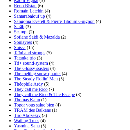
Raoul Vignal
(3)
Reno Bistan
(6)
Romain Lateltin
(4)
Samarabalouf up
(4)
Sangoma Everett & Pierre Tiboum Guignon
(4)
Sarāb
(3)
Scampi
(2)
Sofiane Saidi & Mazalda
(2)
Soulaÿres
(4)
Suissa
(15)
Taïni and strongs
(5)
Tatanka trio
(3)
Td+ sound-system
(4)
The Glossy ssisters
(4)
The melting snow quartet
(4)
The Steady Rollin' Men
(5)
Théophile Ardy
(5)
They call me Rico
(7)
They call me Rico & The Escape
(3)
Thomas Kahn
(1)
Topor vous salue bien
(4)
TRAM des Balkans
(1)
Trio Abozekry
(3)
Wailing Trees
(4)
Yasmina Sana
(5)