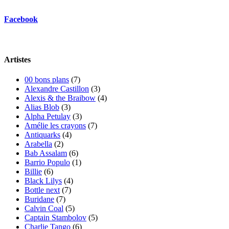
Facebook
Artistes
00 bons plans
(7)
Alexandre Castillon
(3)
Alexis & the Braibow
(4)
Alias Blob
(3)
Alpha Petulay
(3)
Amélie les crayons
(7)
Antiquarks
(4)
Arabella
(2)
Bab Assalam
(6)
Barrio Populo
(1)
Billie
(6)
Black Lilys
(4)
Bottle next
(7)
Buridane
(7)
Calvin Coal
(5)
Captain Stambolov
(5)
Charlie Tango
(6)