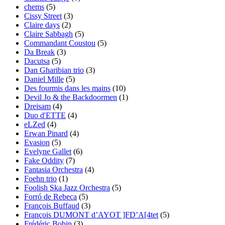
chems
(5)
Cissy Street
(3)
Claire days
(2)
Claire Sabbagh
(5)
Commandant Coustou
(5)
Da Break
(3)
Dacutsa
(5)
Dan Gharibian trio
(3)
Daniel Mille
(5)
Des fourmis dans les mains
(10)
Devil Jo & the Backdoormen
(1)
Dreisam
(4)
Duo d'ETTE
(4)
eLZed
(4)
Erwan Pinard
(4)
Evasion
(5)
Evelyne Gallet
(6)
Fake Oddity
(7)
Fantasia Orchestra
(4)
Foehn trio
(1)
Foolish Ska Jazz Orchestra
(5)
Forró de Rebeca
(5)
François Buffaud
(3)
François DUMONT d’AYOT ]FD’A[4tet
(5)
Frédéric Bobin
(3)