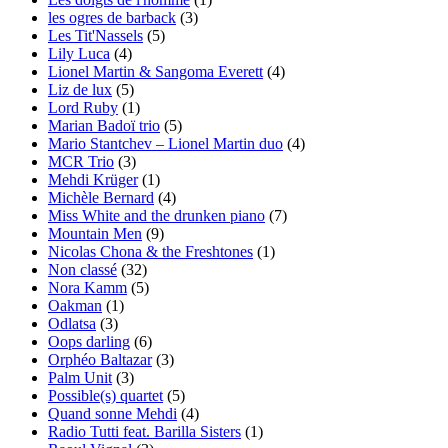
les ogres de barback
(3)
Les Tit'Nassels
(5)
Lily Luca
(4)
Lionel Martin & Sangoma Everett
(4)
Liz de lux
(5)
Lord Ruby
(1)
Marian Badoï trio
(5)
Mario Stantchev – Lionel Martin duo
(4)
MCR Trio
(3)
Mehdi Krüger
(1)
Michèle Bernard
(4)
Miss White and the drunken piano
(7)
Mountain Men
(9)
Nicolas Chona & the Freshtones
(1)
Non classé
(32)
Nora Kamm
(5)
Oakman
(1)
Odlatsa
(3)
Oops darling
(6)
Orphéo Baltazar
(3)
Palm Unit
(3)
Possible(s) quartet
(5)
Quand sonne Mehdi
(4)
Radio Tutti feat. Barilla Sisters
(1)