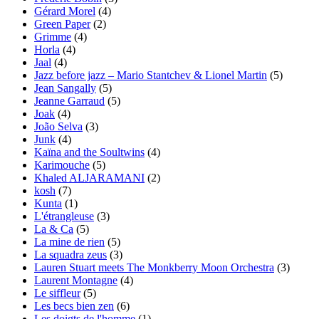
Gérard Morel
(4)
Green Paper
(2)
Grimme
(4)
Horla
(4)
Jaal
(4)
Jazz before jazz – Mario Stantchev & Lionel Martin
(5)
Jean Sangally
(5)
Jeanne Garraud
(5)
Joak
(4)
João Selva
(3)
Junk
(4)
Kaïna and the Soultwins
(4)
Karimouche
(5)
Khaled ALJARAMANI
(2)
kosh
(7)
Kunta
(1)
L'étrangleuse
(3)
La & Ca
(5)
La mine de rien
(5)
La squadra zeus
(3)
Lauren Stuart meets The Monkberry Moon Orchestra
(3)
Laurent Montagne
(4)
Le siffleur
(5)
Les becs bien zen
(6)
Les doigts de l'homme
(1)