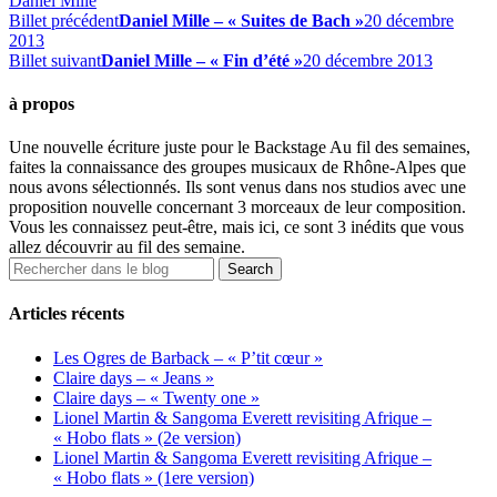
Daniel Mille
Billet précédent
Daniel Mille – « Suites de Bach »
20 décembre
2013
Billet suivant
Daniel Mille – « Fin d’été »
20 décembre 2013
à propos
Une nouvelle écriture juste pour le Backstage Au fil des semaines,
faites la connaissance des groupes musicaux de Rhône-Alpes que
nous avons sélectionnés. Ils sont venus dans nos studios avec une
proposition nouvelle concernant 3 morceaux de leur composition.
Vous les connaissez peut-être, mais ici, ce sont 3 inédits que vous
allez découvrir au fil des semaine.
Articles récents
Les Ogres de Barback – « P’tit cœur »
Claire days – « Jeans »
Claire days – « Twenty one »
Lionel Martin & Sangoma Everett revisiting Afrique –
« Hobo flats » (2e version)
Lionel Martin & Sangoma Everett revisiting Afrique –
« Hobo flats » (1ere version)