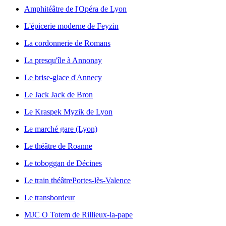
Amphitéâtre de l'Opéra de Lyon
L'épicerie moderne de Feyzin
La cordonnerie de Romans
La presqu'île à Annonay
Le brise-glace d'Annecy
Le Jack Jack de Bron
Le Kraspek Myzik de Lyon
Le marché gare (Lyon)
Le théâtre de Roanne
Le toboggan de Décines
Le train théâtre
Portes-lès-Valence
Le transbordeur
MJC O Totem de Rillieux-la-pape