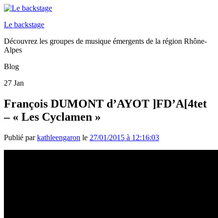
Le backstage
Découvrez les groupes de musique émergents de la région Rhône-
Alpes
Blog
27
Jan
François DUMONT d’AYOT ]FD’A[4tet
– « Les Cyclamen »
Publié par
kathleengaron
le
27/01/2015 à 12:16:03