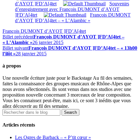
d’AYOT ]FD’A[4tet
Souvenirs
d’enregistrement avec François DUMONT d’AYOT
]FD’A[4tet
François DUMONT
d’AYOT ]FD’A[4tet – « L’Alambic »
François DUMONT d’AYOT ]FD’A[4tet
Billet précédent
François DUMONT d’AYOT ]FD’A[4tet –
« L’Alambic »
26 janvier 2015
Billet suivant
François DUMONT d’AYOT ]FD’A[4tet – « 13h00
l’ilôt »
28 janvier 2015
à propos
Une nouvelle écriture juste pour le Backstage Au fil des semaines,
faites la connaissance des groupes musicaux de Rhône-Alpes que
nous avons sélectionnés. Ils sont venus dans nos studios avec une
proposition nouvelle concernant 3 morceaux de leur composition.
Vous les connaissez peut-être, mais ici, ce sont 3 inédits que vous
allez découvrir au fil des semaine.
Articles récents
Les Ogres de Barback – « P’tit cœur »