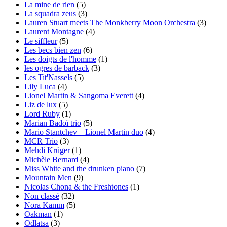
La mine de rien
(5)
La squadra zeus
(3)
Lauren Stuart meets The Monkberry Moon Orchestra
(3)
Laurent Montagne
(4)
Le siffleur
(5)
Les becs bien zen
(6)
Les doigts de l'homme
(1)
les ogres de barback
(3)
Les Tit'Nassels
(5)
Lily Luca
(4)
Lionel Martin & Sangoma Everett
(4)
Liz de lux
(5)
Lord Ruby
(1)
Marian Badoï trio
(5)
Mario Stantchev – Lionel Martin duo
(4)
MCR Trio
(3)
Mehdi Krüger
(1)
Michèle Bernard
(4)
Miss White and the drunken piano
(7)
Mountain Men
(9)
Nicolas Chona & the Freshtones
(1)
Non classé
(32)
Nora Kamm
(5)
Oakman
(1)
Odlatsa
(3)