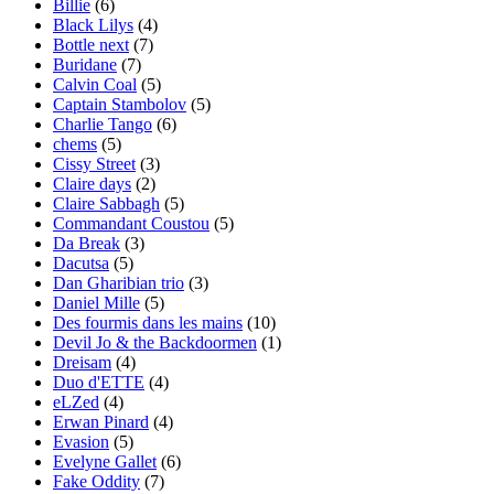
Billie
(6)
Black Lilys
(4)
Bottle next
(7)
Buridane
(7)
Calvin Coal
(5)
Captain Stambolov
(5)
Charlie Tango
(6)
chems
(5)
Cissy Street
(3)
Claire days
(2)
Claire Sabbagh
(5)
Commandant Coustou
(5)
Da Break
(3)
Dacutsa
(5)
Dan Gharibian trio
(3)
Daniel Mille
(5)
Des fourmis dans les mains
(10)
Devil Jo & the Backdoormen
(1)
Dreisam
(4)
Duo d'ETTE
(4)
eLZed
(4)
Erwan Pinard
(4)
Evasion
(5)
Evelyne Gallet
(6)
Fake Oddity
(7)