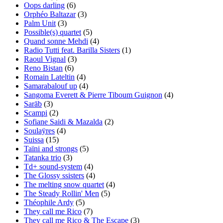
Oops darling
(6)
Orphéo Baltazar
(3)
Palm Unit
(3)
Possible(s) quartet
(5)
Quand sonne Mehdi
(4)
Radio Tutti feat. Barilla Sisters
(1)
Raoul Vignal
(3)
Reno Bistan
(6)
Romain Lateltin
(4)
Samarabalouf up
(4)
Sangoma Everett & Pierre Tiboum Guignon
(4)
Sarāb
(3)
Scampi
(2)
Sofiane Saidi & Mazalda
(2)
Soulaÿres
(4)
Suissa
(15)
Taïni and strongs
(5)
Tatanka trio
(3)
Td+ sound-system
(4)
The Glossy ssisters
(4)
The melting snow quartet
(4)
The Steady Rollin' Men
(5)
Théophile Ardy
(5)
They call me Rico
(7)
They call me Rico & The Escape
(3)