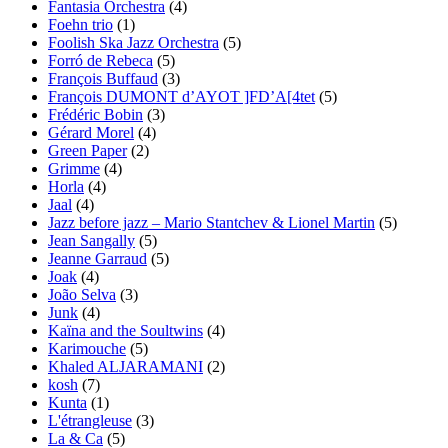
Fantasia Orchestra
(4)
Foehn trio
(1)
Foolish Ska Jazz Orchestra
(5)
Forró de Rebeca
(5)
François Buffaud
(3)
François DUMONT d’AYOT ]FD’A[4tet
(5)
Frédéric Bobin
(3)
Gérard Morel
(4)
Green Paper
(2)
Grimme
(4)
Horla
(4)
Jaal
(4)
Jazz before jazz – Mario Stantchev & Lionel Martin
(5)
Jean Sangally
(5)
Jeanne Garraud
(5)
Joak
(4)
João Selva
(3)
Junk
(4)
Kaïna and the Soultwins
(4)
Karimouche
(5)
Khaled ALJARAMANI
(2)
kosh
(7)
Kunta
(1)
L'étrangleuse
(3)
La & Ca
(5)