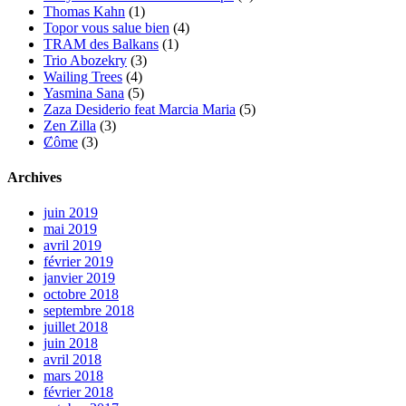
Thomas Kahn
(1)
Topor vous salue bien
(4)
TRAM des Balkans
(1)
Trio Abozekry
(3)
Wailing Trees
(4)
Yasmina Sana
(5)
Zaza Desiderio feat Marcia Maria
(5)
Zen Zilla
(3)
Ȼôme
(3)
Archives
juin 2019
mai 2019
avril 2019
février 2019
janvier 2019
octobre 2018
septembre 2018
juillet 2018
juin 2018
avril 2018
mars 2018
février 2018