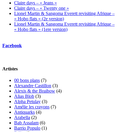
Claire days – « Jeans »
Claire days – « Twenty one »
Lionel Martin & Sangoma Everett revisiting Afrique –
« Hobo flats » (2e version)
Lionel Martin & Sangoma Everett revisiting Afrique –
« Hobo flats » (1ere version)
Facebook
Artistes
00 bons plans
(7)
Alexandre Castillon
(3)
Alexis & the Braibow
(4)
Alias Blob
(3)
Alpha Petulay
(3)
Amélie les crayons
(7)
Antiquarks
(4)
Arabella
(2)
Bab Assalam
(6)
Barrio Populo
(1)