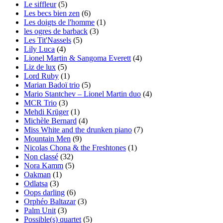
Le siffleur
(5)
Les becs bien zen
(6)
Les doigts de l'homme
(1)
les ogres de barback
(3)
Les Tit'Nassels
(5)
Lily Luca
(4)
Lionel Martin & Sangoma Everett
(4)
Liz de lux
(5)
Lord Ruby
(1)
Marian Badoï trio
(5)
Mario Stantchev – Lionel Martin duo
(4)
MCR Trio
(3)
Mehdi Krüger
(1)
Michèle Bernard
(4)
Miss White and the drunken piano
(7)
Mountain Men
(9)
Nicolas Chona & the Freshtones
(1)
Non classé
(32)
Nora Kamm
(5)
Oakman
(1)
Odlatsa
(3)
Oops darling
(6)
Orphéo Baltazar
(3)
Palm Unit
(3)
Possible(s) quartet
(5)