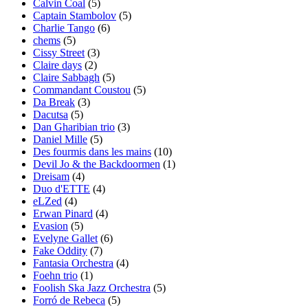
Calvin Coal
(5)
Captain Stambolov
(5)
Charlie Tango
(6)
chems
(5)
Cissy Street
(3)
Claire days
(2)
Claire Sabbagh
(5)
Commandant Coustou
(5)
Da Break
(3)
Dacutsa
(5)
Dan Gharibian trio
(3)
Daniel Mille
(5)
Des fourmis dans les mains
(10)
Devil Jo & the Backdoormen
(1)
Dreisam
(4)
Duo d'ETTE
(4)
eLZed
(4)
Erwan Pinard
(4)
Evasion
(5)
Evelyne Gallet
(6)
Fake Oddity
(7)
Fantasia Orchestra
(4)
Foehn trio
(1)
Foolish Ska Jazz Orchestra
(5)
Forró de Rebeca
(5)