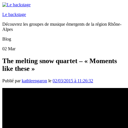
Le backstage
Découvrez les groupes de musique émergents de la région Rhône-
Alpes
Blog
02
Mar
The melting snow quartet – « Moments
like these »
Publié par
kathleengaron
le
02/03/2015 à 11:26:32