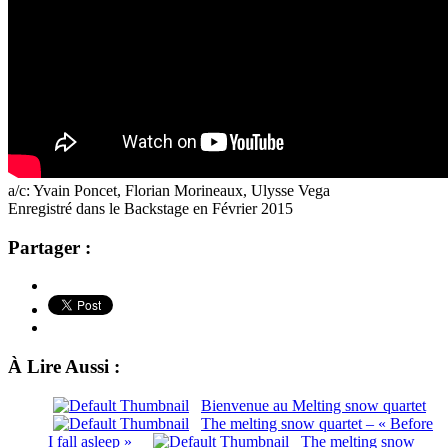
a/c: Yvain Poncet, Florian Morineaux, Ulysse Vega
Enregistré dans le Backstage en Février 2015
Partager :
À Lire Aussi :
Bienvenue au Melting snow quartet
The melting snow quartet – « Before
I fall asleep »
The melting snow