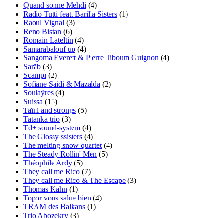
Quand sonne Mehdi
(4)
Radio Tutti feat. Barilla Sisters
(1)
Raoul Vignal
(3)
Reno Bistan
(6)
Romain Lateltin
(4)
Samarabalouf up
(4)
Sangoma Everett & Pierre Tiboum Guignon
(4)
Sarāb
(3)
Scampi
(2)
Sofiane Saidi & Mazalda
(2)
Soulaÿres
(4)
Suissa
(15)
Taïni and strongs
(5)
Tatanka trio
(3)
Td+ sound-system
(4)
The Glossy ssisters
(4)
The melting snow quartet
(4)
The Steady Rollin' Men
(5)
Théophile Ardy
(5)
They call me Rico
(7)
They call me Rico & The Escape
(3)
Thomas Kahn
(1)
Topor vous salue bien
(4)
TRAM des Balkans
(1)
Trio Abozekry
(3)