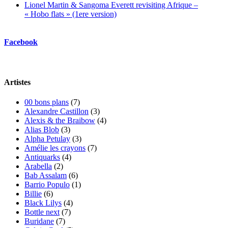
Lionel Martin & Sangoma Everett revisiting Afrique –
« Hobo flats » (1ere version)
Facebook
Artistes
00 bons plans
(7)
Alexandre Castillon
(3)
Alexis & the Braibow
(4)
Alias Blob
(3)
Alpha Petulay
(3)
Amélie les crayons
(7)
Antiquarks
(4)
Arabella
(2)
Bab Assalam
(6)
Barrio Populo
(1)
Billie
(6)
Black Lilys
(4)
Bottle next
(7)
Buridane
(7)