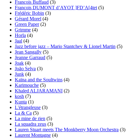
François Buffaud
(3)
François DUMONT d’AYOT ]FD’A[4tet
(5)
Frédéric Bobin
(3)
Gérard Morel
(4)
Green Paper
(2)
Grimme
(4)
Horla
(4)
Jaal
(4)
Jazz before jazz – Mario Stantchev & Lionel Martin
(5)
Jean Sangally
(5)
Jeanne Garraud
(5)
Joak
(4)
João Selva
(3)
Junk
(4)
Kaïna and the Soultwins
(4)
Karimouche
(5)
Khaled ALJARAMANI
(2)
kosh
(7)
Kunta
(1)
L'étrangleuse
(3)
La & Ca
(5)
La mine de rien
(5)
La squadra zeus
(3)
Lauren Stuart meets The Monkberry Moon Orchestra
(3)
Laurent Montagne
(4)