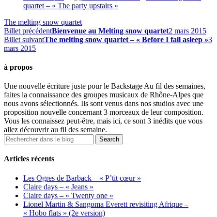
quartet – « The party upstairs »
The melting snow quartet
Billet précédent
Bienvenue au Melting snow quartet
2 mars 2015
Billet suivant
The melting snow quartet – « Before I fall asleep »
3
mars 2015
à propos
Une nouvelle écriture juste pour le Backstage Au fil des semaines,
faites la connaissance des groupes musicaux de Rhône-Alpes que
nous avons sélectionnés. Ils sont venus dans nos studios avec une
proposition nouvelle concernant 3 morceaux de leur composition.
Vous les connaissez peut-être, mais ici, ce sont 3 inédits que vous
allez découvrir au fil des semaine.
Articles récents
Les Ogres de Barback – « P’tit cœur »
Claire days – « Jeans »
Claire days – « Twenty one »
Lionel Martin & Sangoma Everett revisiting Afrique –
« Hobo flats » (2e version)