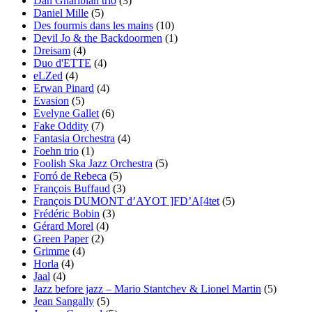
Dan Gharibian trio
(3)
Daniel Mille
(5)
Des fourmis dans les mains
(10)
Devil Jo & the Backdoormen
(1)
Dreisam
(4)
Duo d'ETTE
(4)
eLZed
(4)
Erwan Pinard
(4)
Evasion
(5)
Evelyne Gallet
(6)
Fake Oddity
(7)
Fantasia Orchestra
(4)
Foehn trio
(1)
Foolish Ska Jazz Orchestra
(5)
Forró de Rebeca
(5)
François Buffaud
(3)
François DUMONT d’AYOT ]FD’A[4tet
(5)
Frédéric Bobin
(3)
Gérard Morel
(4)
Green Paper
(2)
Grimme
(4)
Horla
(4)
Jaal
(4)
Jazz before jazz – Mario Stantchev & Lionel Martin
(5)
Jean Sangally
(5)