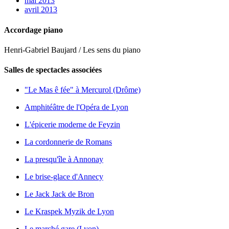
mai 2013
avril 2013
Accordage piano
Henri-Gabriel Baujard / Les sens du piano
Salles de spectacles associées
"Le Mas ê fée" à Mercurol (Drôme)
Amphitéâtre de l'Opéra de Lyon
L'épicerie moderne de Feyzin
La cordonnerie de Romans
La presqu'île à Annonay
Le brise-glace d'Annecy
Le Jack Jack de Bron
Le Kraspek Myzik de Lyon
Le marché gare (Lyon)