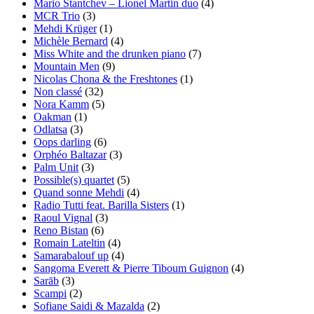
Mario Stantchev – Lionel Martin duo
(4)
MCR Trio
(3)
Mehdi Krüger
(1)
Michèle Bernard
(4)
Miss White and the drunken piano
(7)
Mountain Men
(9)
Nicolas Chona & the Freshtones
(1)
Non classé
(32)
Nora Kamm
(5)
Oakman
(1)
Odlatsa
(3)
Oops darling
(6)
Orphéo Baltazar
(3)
Palm Unit
(3)
Possible(s) quartet
(5)
Quand sonne Mehdi
(4)
Radio Tutti feat. Barilla Sisters
(1)
Raoul Vignal
(3)
Reno Bistan
(6)
Romain Lateltin
(4)
Samarabalouf up
(4)
Sangoma Everett & Pierre Tiboum Guignon
(4)
Sarāb
(3)
Scampi
(2)
Sofiane Saidi & Mazalda
(2)