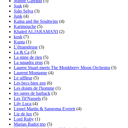
Jeanne Garraud
(5)
Joak
(4)
João Selva
(3)
Junk
(4)
Kaïna and the Soultwins
(4)
Karimouche
(5)
Khaled ALJARAMANI
(2)
kosh
(7)
Kunta
(1)
L'étrangleuse
(3)
La & Ca
(5)
La mine de rien
(5)
La squadra zeus
(3)
Lauren Stuart meets The Monkberry Moon Orchestra
(3)
Laurent Montagne
(4)
Le siffleur
(5)
Les becs bien zen
(6)
Les doigts de l'homme
(1)
les ogres de barback
(3)
Les Tit'Nassels
(5)
Lily Luca
(4)
Lionel Martin & Sangoma Everett
(4)
Liz de lux
(5)
Lord Ruby
(1)
Marian Badoï trio
(5)