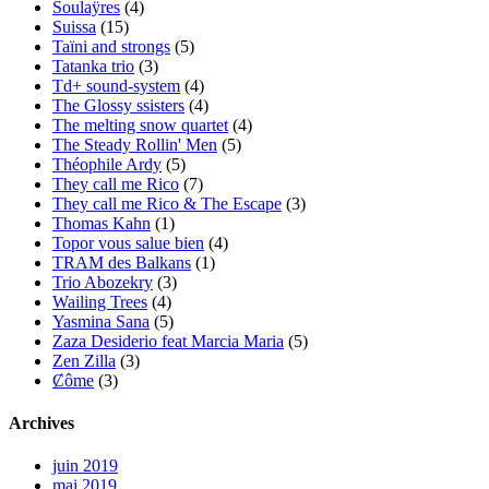
Soulaÿres
(4)
Suissa
(15)
Taïni and strongs
(5)
Tatanka trio
(3)
Td+ sound-system
(4)
The Glossy ssisters
(4)
The melting snow quartet
(4)
The Steady Rollin' Men
(5)
Théophile Ardy
(5)
They call me Rico
(7)
They call me Rico & The Escape
(3)
Thomas Kahn
(1)
Topor vous salue bien
(4)
TRAM des Balkans
(1)
Trio Abozekry
(3)
Wailing Trees
(4)
Yasmina Sana
(5)
Zaza Desiderio feat Marcia Maria
(5)
Zen Zilla
(3)
Ȼôme
(3)
Archives
juin 2019
mai 2019